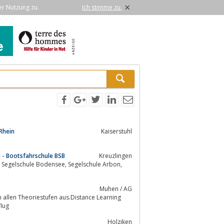
×
er Nutzung zu.
Ich stimme zu.
Rhein
Kaiserstuhl
- Bootsfahrschule BSB
Kreuzlingen
Muhen / AG
in allen Theoriestufen aus.Distance Learning
t, Instrumentenflug, Segelflug
Holziken