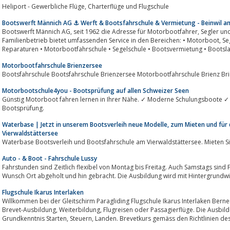
Heliport - Gewerbliche Flüge, Charterflüge und Flugschule
Bootswerft Männich AG ⚓ Werft & Bootsfahrschule & Vermietung - Beinwil a
Bootswerft Männich AG, seit 1962 die Adresse für Motorbootfahrer, Segler und Freizeitkapitäne am Hallwilersee. Der
Familienbetrieb bietet umfassenden Service in den Bereichen: • Motorboot, Segelboot & Ruderboot • Wartung, Service &
Reparaturen • Motorbootfahrschule • Segelschule • Bootsvermietung • Bootsl
Motorbootfahrschule Brienzersee
Bootsfahrschule Bootsfahrschule Brienzersee Motorbootfahrschule Brienz Bri
Motorbootschule4you - Bootsprüfung auf allen Schweizer Seen
Günstig Motorboot fahren lernen in Ihrer Nähe. ✓ Moderne Schulungsboote ✓ v
Bootsprüfung.
Waterbase | Jetzt in unserem Bootsverleih neue Modelle, zum Mieten und für
Vierwaldstättersee
Waterbase Bootsverleih und Bootsfahrschule am Vierwaldstättersee. Mieten Si
Auto - & Boot - Fahrschule Lussy
Fahrstunden sind Zeitlich flexibel von Montag bis Freitag. Auch Samstags sind
Wunsch Ort abgeholt und hin gebracht. Die Ausbildung wird mit Hintergrundw
Flugschule Ikarus Interlaken
Willkommen bei der Gleitschirm Paragliding Flugschule Ikarus Interlaken Berner Ober
Brevet-Ausbildung, Weiterbildung, Flugreisen oder Passagierflüge. Die Ausbildung Gleitschirmbrevet beginnt mit Grundkurs
Grundkenntnis Starten, Steuern, Landen. Brevetkurs gemäss den Richtlinien de