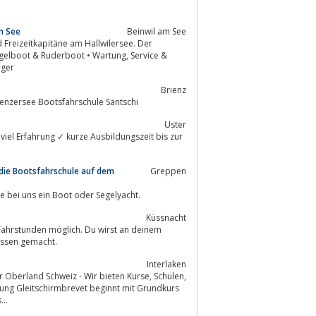
m See
Beinwil am See
ager
Brienz
enzersee Bootsfahrschule Santschi
Uster
iel Erfahrung ✓ kurze Ausbildungszeit bis zur
 die Bootsfahrschule auf dem
Greppen
e bei uns ein Boot oder Segelyacht.
Küssnacht
 Fahrstunden möglich. Du wirst an deinem
issen gemacht.
Interlaken
land Schweiz - Wir bieten Kurse, Schulen,
s...