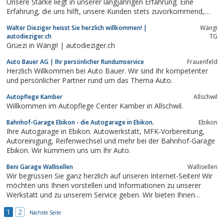
Unsere Stärke liegt in unserer langjährigen Erfahrung. Eine
Erfahrung, die uns hilft, unsere Kunden stets zuvorkommend,
kostengünstig und mit qualitativ einwandfreier Arbeit bedienen zu
Walter Dieziger heisst Sie herzlich willkommen! |
Wängi
können.
autodieziger.ch
TG
Grüezi in Wängi! | autodieziger.ch
Auto Bauer AG | Ihr persönlicher Rundumservice
Frauenfeld
Herzlich Willkommen bei Auto Bauer. Wir sind Ihr kompetenter
und persönlicher Partner rund um das Thema Auto.
Autopflege Kamber
Allschwil
Willkommen im Autopflege Center Kamber in Allschwil.
Bahnhof-Garage Ebikon - die Autogarage in Ebikon.
Ebikon
Ihre Autogarage in Ebikon. Autowerkstatt, MFK-Vorbereitung,
Autoreinigung, Reifenwechsel und mehr bei der Bahnhof-Garage
Ebikon. Wir kümmern uns um Ihr Auto.
Beni Garage Wallisellen
Wallisellen
Wir begrüssen Sie ganz herzlich auf unseren Internet-Seiten! Wir
möchten uns Ihnen vorstellen und Informationen zu unserer
Werkstatt und zu unserem Service geben. Wir bieten Ihnen
angefangen vom ...
1
2
Nächste Seite