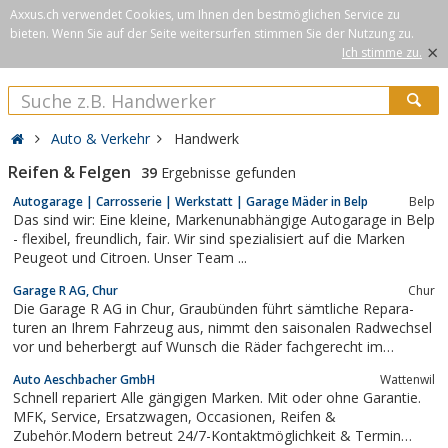
Axxus.ch verwendet Cookies, um Ihnen den bestmöglichen Service zu
bieten. Wenn Sie auf der Seite weitersurfen stimmen Sie der Nutzung zu.
×
Ich stimme zu.
Auto & Verkehr
Handwerk
Reifen & Felgen
39
Ergebnisse gefunden
Autogarage | Carrosserie | Werkstatt | Garage Mäder in Belp
Belp
Das sind wir: Eine kleine, Markenunabhängige Autogarage in Belp
- flexibel, freundlich, fair. Wir sind spezialisiert auf die Marken
Peugeot und Citroen. Unser Team ...
Garage R AG, Chur
Chur
Die Garage R AG in Chur, Graubünden führt sämtliche Repara­
turen an Ihrem Fahr­zeug aus, nimmt den saisonalen Radwechsel
vor und beherbergt auf Wunsch die Räder fachgerecht im
Pneuhotel. Unsere Fahrzeugspengler reparieren zudem etwaige
Auto Aeschbacher GmbH
Wattenwil
Dellen an Ihrem Fahrzeug.
Schnell repariert Alle gängigen Marken. Mit oder ohne Garantie.
MFK, Service, Ersatzwagen, Occasionen, Reifen &
Zubehör.Modern betreut 24/7-Kontaktmöglichkeit & Termin