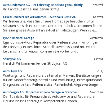
buchung möglich, Echtzeit-Diagnosen per Telefon und vor
Auto Lindemann AG – Ihr Fahrzeug ist bei uns genau richtig.
Wolfwil
Ort.Das sagen Kunden «Sehr hilfreich war die unkomplizierte
Ihr Fahrzeug ist bei uns genau richtig
Betreuung – ich erhielt sofort…
Grüezi und herzlich Willkommen! - Autohaus Semir AG
Kesswil
Wir freuen uns, dass Sie unsere Homepage besuchen. Bitte
schauen Sie sich in Ruhe um. Unter der Rubrik Occasionen finden
Sie eine grosse Auswahl an aktuellen Fahrzeugen. Wenn Sie
Fragen zu unseren Dienstleistungen oder Produkten haben, so
Lyon's Rheintal Garage
Altstätten
rufen Sie uns an oder kontaktieren Sie uns per Kontaktanfrage.
Egal ob Inspektion, Reparatur oder Reifenservice – wir bringen
Wir sind gerne für Sie da.
Ihr Fahrzeug in Bestform. Schnell, zuverlässig und mit echter
Leidenschaft für Autos. Kommen Sie vorbei und ...
Strübycar AG
Erstfeld​
Herzlich Willkommen bei der Strübycar AG
Auto Tech AG
Zug,
Wartungs- und Reparaturarbeiten aller Marken, Bereitstellungen
für die Motorfahrzeugkontrolle und Vorführung, Bremsprüfstand,
Diagnosearbeiten, Reifenservice, Reifenhotel, Abgaswartungen,
Montage von Automobilzubehör, Ersatzwagen, Spengler,
Auto Vögeli AG - Ihr professionelle Garage in Grenchen
Grenchen
Malerarbeiten, Werkstatt, Autowerkstatt, Autoverkauf, Garage,
Der Spezialist für Pneuwechsel, Autoservice und Reparaturen.
Reparaturen,...
Bei uns ist Ihr Fahrzeug in kompetenten Händen.