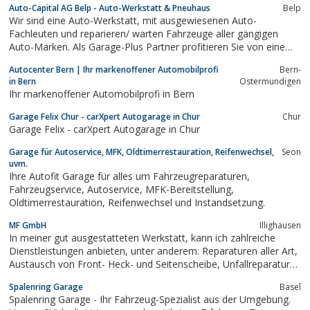
Auto-Capital AG Belp - Auto-Werkstatt & Pneuhaus
Belp
Wir sind eine Auto-Werkstatt, mit ausgewiesenen Auto-
Fachleuten und reparieren/ warten Fahrzeuge aller gängigen
Auto-Marken. Als Garage-Plus Partner profitieren Sie von einem
überdurchschnittlichen Werkstatt-Service sowie einem
Autocenter Bern | Ihr markenoffener Automobilprofi
Bern-
qualitativen hochstehenden Reifen- und Alu-Felgen Service. Alles
in Bern
Ostermundigen
in allem eine sicher und gute Wahl.
Ihr markenoffener Automobilprofi in Bern
Garage Felix Chur - carXpert Autogarage in Chur
Chur
Garage Felix - carXpert Autogarage in Chur
Garage für Autoservice, MFK, Oldtimerrestauration, Reifenwechsel,
Seon
uvm.
Ihre Autofit Garage für alles um Fahrzeugreparaturen,
Fahrzeugservice, Autoservice, MFK-Bereitstellung,
Oldtimerrestauration, Reifenwechsel und Instandsetzung.
MF GmbH
Illighausen
In meiner gut ausgestatteten Werkstatt, kann ich zahlreiche
Dienstleistungen anbieten, unter anderem: Reparaturen aller Art,
Austausch von Front- Heck- und Seitenscheibe, Unfallreparaturen
...
Spalenring Garage
Basel
Spalenring Garage - Ihr Fahrzeug-Spezialist aus der Umgebung.