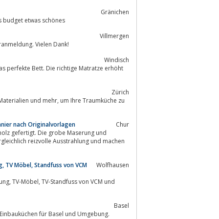
Gränichen
d jedes budget etwas schönes
Villmergen
oranmeldung. Vielen Dank!
Windisch
 perfekte Bett. Die richtige Matratze erhöht
Zürich
nier nach Originalvorlagen
Chur
olz gefertigt. Die grobe Maserung und
gleichlich reizvolle Ausstrahlung und machen
, TV Möbel, Standfuss von VCM
Wolfhausen
Basel
Küchenplaner für Einbauküchen für Basel und Umgebung.