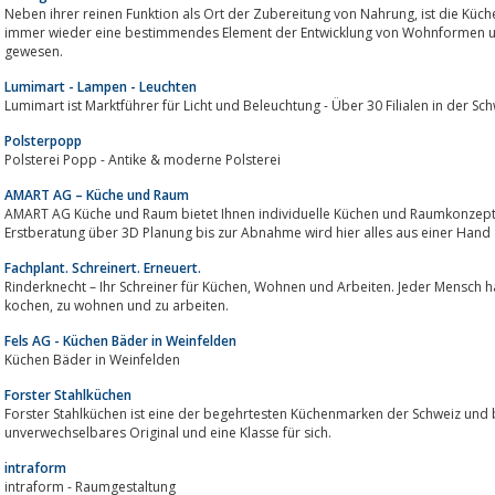
Neben ihrer reinen Funktion als Ort der Zubereitung von Nahrung, ist die Küche im Laufe ihrer Entwicklungsgeschichte auch
immer wieder eine bestimmendes Element der Entwicklung von Wohnformen und
gewesen.
Lumimart - Lampen - Leuchten
Lumimart ist Marktführer für Licht und Beleuchtung - Über 30 Filialen in der Sc
Polsterpopp
Polsterei Popp - Antike & moderne Polsterei
AMART AG – Küche und Raum
AMART AG Küche und Raum bietet Ihnen individuelle Küchen und Raumkonzept
Erstberatung über 3D Planung bis zur Abnahme wird hier alles aus einer Hand
Fachplant. Schreinert. Erneuert.
Rinderknecht – Ihr Schreiner für Küchen, Wohnen und Arbeiten. Jeder Mensch hat es verdient, in würdiger Umgebung zu
kochen, zu wohnen und zu arbeiten.
Fels AG - Küchen Bäder in Weinfelden
Küchen Bäder in Weinfelden
Forster Stahlküchen
Forster Stahlküchen ist eine der begehrtesten Küchenmarken der Schweiz und 
unverwechselbares Original und eine Klasse für sich.
intraform
intraform - Raumgestaltung