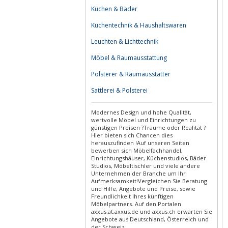
Küchen & Bäder
Küchentechnik & Haushaltswaren
Leuchten & Lichttechnik
Möbel & Raumausstattung
Polsterer & Raumausstatter
Sattlerei & Polsterei
Modernes Design und hohe Qualität,
wertvolle Möbel und Einrichtungen zu
günstigen Preisen ?Träume oder Realität ?
Hier bieten sich Chancen dies
herauszufinden !Auf unseren Seiten
bewerben sich Möbelfachhandel,
Einrichtungshäuser, Küchenstudios, Bäder
Studios, Möbeltischler und viele andere
Unternehmen der Branche um Ihr
Aufmerksamkeit!Vergleichen Sie Beratung
und Hilfe, Angebote und Preise, sowie
Freundlichkeit Ihres künftigen
Möbelpartners. Auf den Portalen
axxus.at,axxus.de und axxus.ch erwarten Sie
Angebote aus Deutschland, Österreich und
der Schweiz.