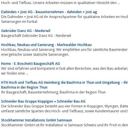
Hoch- und Tiefbau. Unsere Arbeiten müssen in qualitativer Hinsicht den ...
Dahinden + Jost AG - Bauunternehmen - dahinden + jost ag
Die Dahinden + Jost AG ist ihr Ansprechpartner für qualitative Arbeiten im Hochbau und Tiefbau,
Sanierungen im Furttal.
Gebrüder Danz AG - Niederwil
Baugeschäft Gebrüder Danz AG - Niederwil
Hochbau, Neubau und Sanierung - Markwalder Hochbau
Hochbau, Neubau und Sanierung. Wir empfehlen uns für sämtliche Baumeisterarbeiten. Unsere Kernkompetenzen sind
energetische sowie statische Sanierungen.
Home - E. Boschetti Baugeschäft AG
Wir sind erfahren und kompetent in fast allen Bereichen, was den Bau anbelangt. Setzen Sie sich mit uns in Verbindung und
wir finden eine ...
HTH Hoch und Tiefbau AG Heimberg die Baufirma in Thun und Umgebung – Ih
Baufirma in der Region Thun
Ihr Baugeschäft, Bauunternehmung, Baufirma in der Region Thun
Schneider Bau Gruppe Koppigen » Schneider Bau AG
Die Schneider Bau Gruppe besteht aus vier Firmen in Koppigen, Wynigen, Bätterkinden und Recherswil.Unser Tätigkeitsgebiet
umfasst sämtliche Sparten des Hoch- und Tiefbaus, sowi
Stockhammer Installations GmbH Samnaun
Stockhammer GmbH ist Ihr Installateur in Samnaun Schweiz und Ihr Profi in den Bereichen Bad, Fliesen,