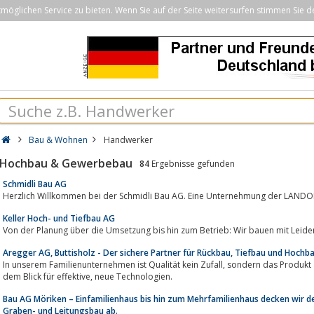
öglichen Service zu bieten. Wenn Sie auf der Seite weitersurfen stimmen Sie d
Bau & Wohnen
Handwerker
Hochbau & Gewerbebau
84
Ergebnisse gefunden
Schmidli Bau AG
Herzlich Willkommen bei der Schmidli Bau AG. Eine Unternehmung der LAND
Keller Hoch- und Tiefbau AG
Aregger AG, Buttisholz - Der sichere Partner für Rückbau, Tiefbau und Hochb
In unserem Familienunternehmen ist Qualität kein Zufall, sondern das Produkt aus Erfahrung, handwerklichem Können und
dem Blick für effektive, neue Technologien.
Bau AG Möriken – Einfamilienhaus bis hin zum Mehrfamilienhaus decken wir d
Graben- und Leitungsbau ab.