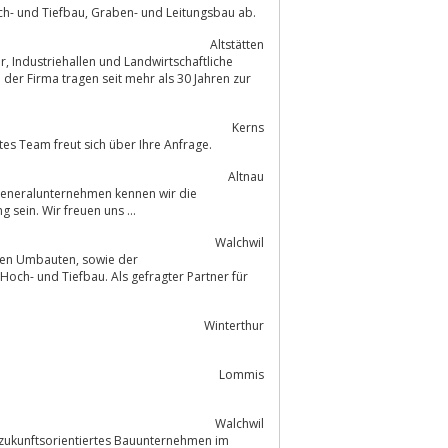
Vom Einfamilienhaus bis hin zum Mehrfamilienhaus decken wir den ganzen Hoch- und Tiefbau, Graben- und Leitungsbau ab.
Altstätten
iche
der Firma tragen seit mehr als 30 Jahren zur
.
Kerns
s Team freut sich über Ihre Anfrage.
Altnau
 Generalunternehmen kennen wir die
 sein. Wir freuen uns ...
Walchwil
och- und Tiefbau. Als gefragter Partner für
Winterthur
Lommis
Walchwil
in zukunftsorientiertes Bauunternehmen im