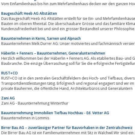
Baugeschäft Heeb AG Altstätten
Das Baugeschäft Heeb AG Altstätten erstellt für sie Ein- und Mehrfamilienhäuser, Industriehallen und Landwirtschaftl
Bauten im oberen Rheintal. Die überschaubare Grösse und das familiäre Klima 
Kundenzufriedenheit bei und sind ein grosser Bestandteil unserer Philosophie
Bauunternehmen in Kerns, Sarnen und Alpnach
Bauunternehmen Melk Durrer AG: Unser motiviertes und fachmännisch versierte
Häberlin + Fenners – Bauunternehmen, Generalunternehmen
Herzlich willkommen bei der Häberlin + Fenners AG. Als etabliertes Bau- und
Baubranche. Die einzige Überraschung soll für Sie die erfolgreiche Fertigstellung
RUST+CO
RUST+CO ist in den zentralen Geschäftsfeldern des Hoch- und Tiefbaus, diversen Umbauten, sowie der
Transportdienstleistungen tätig. Erfolgreich und regional engagiert sind wir im H
private Bauherren, die öffentliche Hand, Architekturbüros und Generaluntern
Zani AG
Zani AG - Bauunternehmung Winterthur
Bauunternehmung Immobilien Tiefbau Hochbau - Ed. Vetter AG
Bauunternehmen in Lommis
Birrer Bau AG – zuverlässiger Partner für Bauvorhaben in der Zentralschweiz
Die Birrer Bau AG ist ein Familienunternehmen mit Sitz in Walchwil.Wir sind e