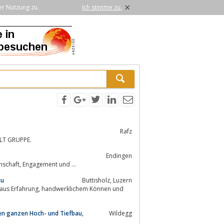
×
er Nutzung zu.
Ich stimme zu.
Rafz
OLT GRUPPE.
Endingen
Von der Planung über die Umsetzung bis hin zum Betrieb: Wir bauen mit Leidenschaft, Engagement und ...
au
Buttisholz, Luzern
en ganzen Hoch- und Tiefbau,
Wildegg