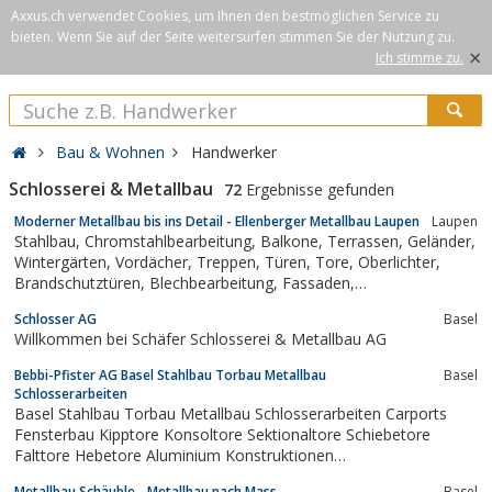
Axxus.ch verwendet Cookies, um Ihnen den bestmöglichen Service zu
bieten. Wenn Sie auf der Seite weitersurfen stimmen Sie der Nutzung zu.
×
Ich stimme zu.
Bau & Wohnen
Handwerker
Schlosserei & Metallbau
72
Ergebnisse gefunden
Moderner Metallbau bis ins Detail - Ellenberger Metallbau Laupen
Laupen
Stahlbau, Chromstahlbearbeitung, Balkone, Terrassen, Geländer,
Wintergärten, Vordächer, Treppen, Türen, Tore, Oberlichter,
Brandschutztüren, Blechbearbeitung, Fassaden,
Raumtrennwände
Schlosser AG
Basel
Willkommen bei Schäfer Schlosserei & Metallbau AG
Bebbi-Pfister AG Basel Stahlbau Torbau Metallbau
Basel
Schlosserarbeiten
Basel Stahlbau Torbau Metallbau Schlosserarbeiten Carports
Fensterbau Kipptore Konsoltore Sektionaltore Schiebetore
Falttore Hebetore Aluminium Konstruktionen
Dachkonstruktionen
Metallbau Schäuble - Metallbau nach Mass
Basel