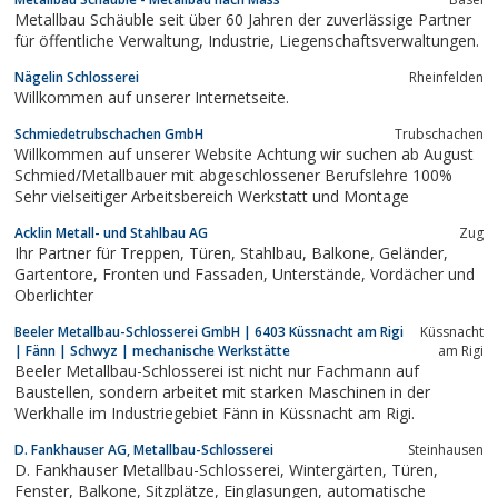
Metallbau Schäuble seit über 60 Jahren der zuverlässige Partner
für öffentliche Verwaltung, Industrie, Liegenschaftsverwaltungen.
Nägelin Schlosserei
Rheinfelden
Willkommen auf unserer Internetseite.
Schmiedetrubschachen GmbH
Trubschachen
Willkommen auf unserer Website Achtung wir suchen ab August
Schmied/Metallbauer mit abgeschlossener Berufslehre 100%
Sehr vielseitiger Arbeitsbereich Werkstatt und Montage
Acklin Metall- und Stahlbau AG
Zug
Ihr Partner für Treppen, Türen, Stahlbau, Balkone, Geländer,
Gartentore, Fronten und Fassaden, Unterstände, Vordächer und
Oberlichter
Beeler Metallbau-Schlosserei GmbH | 6403 Küssnacht am Rigi
Küssnacht
| Fänn | Schwyz | mechanische Werkstätte
am Rigi
Beeler Metallbau-Schlosserei ist nicht nur Fachmann auf
Baustellen, sondern arbeitet mit starken Maschinen in der
Werkhalle im Industriegebiet Fänn in Küssnacht am Rigi.
D. Fankhauser AG, Metallbau-Schlosserei
Steinhausen
D. Fankhauser Metallbau-Schlosserei, Wintergärten, Türen,
Fenster, Balkone, Sitzplätze, Einglasungen, automatische