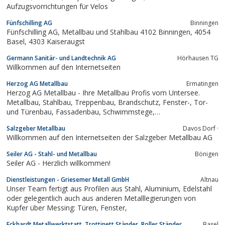
Aufzugsvorrichtungen für Velos
Fünfschilling AG
Binningen
Fünfschilling AG, Metallbau und Stahlbau 4102 Binningen, 4054
Basel, 4303 Kaiseraugst
Germann Sanitär- und Landtechnik AG
Hörhausen TG
Willkommen auf den Internetseiten
Herzog AG Metallbau
Ermatingen
Herzog AG Metallbau - Ihre Metallbau Profis vom Untersee.
Metallbau, Stahlbau, Treppenbau, Brandschutz, Fenster-, Tor-
und Türenbau, Fassadenbau, Schwimmstege,
Spezialkonstruktionen und Wintergärten in Ermatingen, Thurgau,
Salzgeber Metallbau
Davos Dorf ·
Bodensee, Schweiz.
Willkommen auf den Internetseiten der Salzgeber Metallbau AG
Seiler AG - Stahl- und Metallbau
Bönigen
Seiler AG - Herzlich willkommen!
Dienstleistungen - Griesemer Metall GmbH
Altnau
Unser Team fertigt aus Profilen aus Stahl, Aluminium, Edelstahl
oder gelegentlich auch aus anderen Metalllegierungen von
Kupfer über Messing: Türen, Fenster,
Eckhardt Metallwerktstatt, Trottinett Ständer, Roller Ständer,
Basel