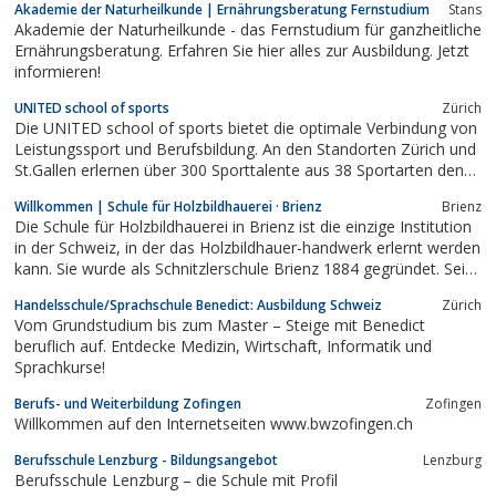
Akademie der Naturheilkunde | Ernährungsberatung Fernstudium
Stans
Akademie der Naturheilkunde - das Fernstudium für ganzheitliche
Ernährungsberatung. Erfahren Sie hier alles zur Ausbildung. Jetzt
informieren!
UNITED school of sports
Zürich
Die UNITED school of sports bietet die optimale Verbindung von
Leistungssport und Berufsbildung. An den Standorten Zürich und
St.Gallen erlernen über 300 Sporttalente aus 38 Sportarten den
Beruf des Kaufmanns bzw. der Kauffrau.
Willkommen | Schule für Holzbildhauerei · Brienz
Brienz
Die Schule für Holzbildhauerei in Brienz ist die einzige Institution
in der Schweiz, in der das Holzbildhauer-handwerk erlernt werden
kann. Sie wurde als Schnitzlerschule Brienz 1884 gegründet. Seit
1928 ist sie eine Fachschule und Lehrwerkstatt des Kantons
Handelsschule/Sprachschule Benedict: Ausbildung Schweiz
Zürich
Bern.
Vom Grundstudium bis zum Master – Steige mit Benedict
beruflich auf. Entdecke Medizin, Wirtschaft, Informatik und
Sprachkurse!
Berufs- und Weiterbildung Zofingen
Zofingen
Willkommen auf den Internetseiten www.bwzofingen.ch
Berufsschule Lenzburg - Bildungsangebot
Lenzburg
Berufsschule Lenzburg – die Schule mit Profil