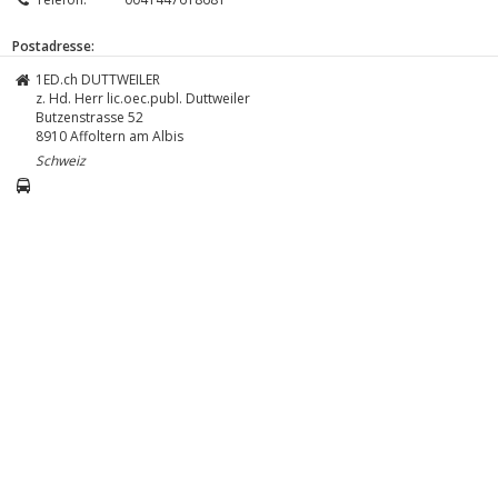
Postadresse:
1ED.ch DUTTWEILER
z. Hd. Herr lic.oec.publ. Duttweiler
Butzenstrasse 52
8910
Affoltern am Albis
Schweiz