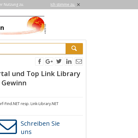
×
er Nutzung zu.
Ich stimme zu.
rtal und Top Link Library
d Gewinn
rf-Find.NET resp. Link-Library.NET
Schreiben Sie
uns