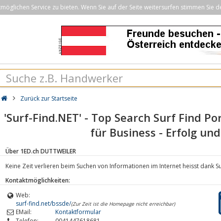
öglichen Service zu bieten. Wenn Sie auf der Seite weitersurfen stimmen Sie d
Zurück zur Startseite
'Surf-Find.NET' - Top Search Surf Find Po
für Business - Erfolg un
Über 1ED.ch DUTTWEILER
Keine Zeit verlieren beim Suchen von Informationen im Internet heisst dank Su
Kontaktmöglichkeiten:
Web:
surf-find.net/bssde/
(Zur Zeit ist die Homepage nicht erreichbar)
EMail:
Kontaktformular
Telefon:
0041447618681