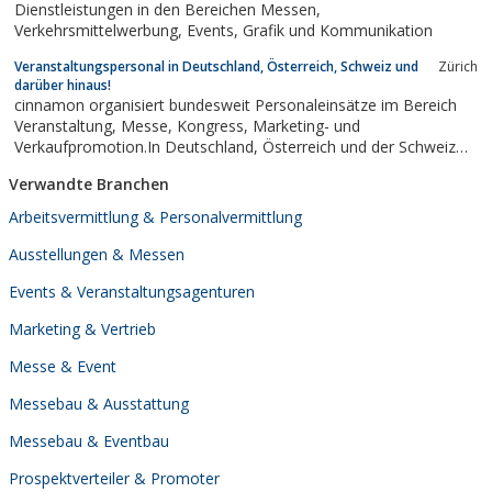
Dienstleistungen in den Bereichen Messen,
Verkehrsmittelwerbung, Events, Grafik und Kommunikation
Veranstaltungspersonal in Deutschland, Österreich, Schweiz und
Zürich
darüber hinaus!
cinnamon organisiert bundesweit Personaleinsätze im Bereich
Veranstaltung, Messe, Kongress, Marketing- und
Verkaufpromotion.In Deutschland, Österreich und der Schweiz
arbeiten wir mit einem Pool von über 18.000 Hostessen,
Verwandte Branchen
Promotern, Visagisten, Fahrern, Servicekräften und sonstigem
Veranstaltungspersonal.Wir stellen...
Arbeitsvermittlung & Personalvermittlung
Ausstellungen & Messen
Events & Veranstaltungsagenturen
Marketing & Vertrieb
Messe & Event
Messebau & Ausstattung
Messebau & Eventbau
Prospektverteiler & Promoter