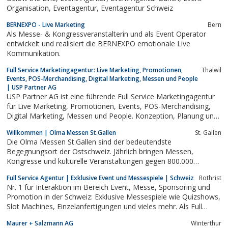
Organisation, Eventagentur, Eventagentur Schweiz
BERNEXPO - Live Marketing
Bern
Als Messe- & Kongressveranstalterin und als Event Operator
entwickelt und realisiert die BERNEXPO emotionale Live
Kommunikation.
Full Service Marketingagentur: Live Marketing, Promotionen,
Thalwil
Events, POS-Merchandising, Digital Marketing, Messen und People
| USP Partner AG
USP Partner AG ist eine führende Full Service Marketingagentur
für Live Marketing, Promotionen, Events, POS-Merchandising,
Digital Marketing, Messen und People. Konzeption, Planung und
Umsetzung aus einer Hand. USP. Smart Ideas. Moving Brands.
Willkommen | Olma Messen St.Gallen
St. Gallen
Die Olma Messen St.Gallen sind der bedeutendste
Begegnungsort der Ostschweiz. Jährlich bringen Messen,
Kongresse und kulturelle Veranstaltungen gegen 800.000
Menschen zusammen. Die Olma Messen St.Gallen sind heute mit
Full Service Agentur | Exklusive Event und Messespiele | Schweiz
Rothrist
ihrem vielseitigen Programm einer der grössten und wichtigsten
Nr. 1 für Interaktion im Bereich Event, Messe, Sponsoring und
Messeveranstalter der Schweiz und gleichzeitig ein...
Promotion in der Schweiz: Exklusive Messespiele wie Quizshows,
Slot Machines, Einzelanfertigungen und vieles mehr. Als Full
Service Agentur bieten wir Ihnen alles aus einer Hand!
Maurer + Salzmann AG
Winterthur