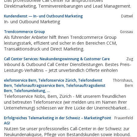
Das professionelle Call Center für anspruchsvolles
Direktmarketing, Terminvereinbarungen und Lead Management.
Kundendienst — In- und Outbound Marketing
Dättwil
In- und Outbound Marketing
Trendcommerce Group
Gossau
Als führender Anbieter hilft Ihnen Trendcommerce Group
leistungsstark, effizient und sicher in den Bereichen CCM,
Transaktionsdruck und Direct Marketing.
Call Center Services: Neukundengewinnung & Customer Care
Zug
Inbound & Outbound Call Center Dienstleistungen. Bestes Preis-
Leistungs-Verhältnis – Jetzt unverbindlich Offerte einholen
elefonservice Bern, Telefonservice Zürich, Telefondienst
Thörishaus,
Bern, Telefonauftragsservice Bern, Telefonauftragsdienst
Bern
Bern, Telefonumleitung, ...
Telefonservice Nobs, Bern, Zürich - Mit unserem freundlichen
und betreuten Telefonservice (wir melden uns im Namen Ihrer
Unternehmung) schliessen wir Ihre Lücke der Unerreichbarkeit
z.B. bei Abwesenheiten wie Sitzungen, Verurkundungen,
Erfolgreiches Telemarketing in der Schweiz – MarketingPoint
Frauenfeld
Behandlungen, externe Auftragsausführung, Ferien, Krankheit,
AG!
etc. auf eine persönliche...
Nutzen Sie unser professionelles Call-Center in der Schweiz: zur
Neukundenakquise, Pflege von Bestandskunden sowie Inbound.