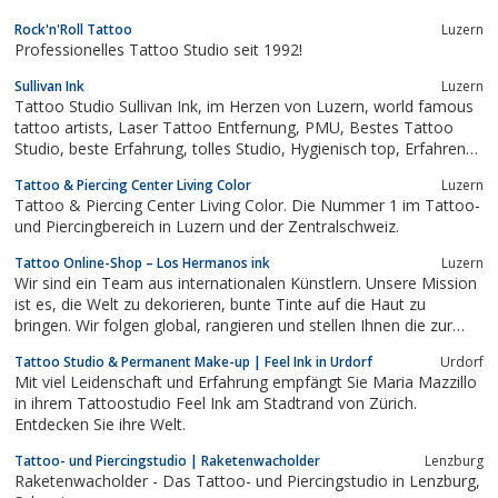
Rock'n'Roll Tattoo
Luzern
Professionelles Tattoo Studio seit 1992!
Sullivan Ink
Luzern
Tattoo Studio Sullivan Ink, im Herzen von Luzern, world famous
tattoo artists, Laser Tattoo Entfernung, PMU, Bestes Tattoo
Studio, beste Erfahrung, tolles Studio, Hygienisch top, Erfahrene
Tätowierer, Fine Line Tattoo, Realistic Tattoo, Cover Up
Tattoo & Piercing Center Living Color
Luzern
Tattoo & Piercing Center Living Color. Die Nummer 1 im Tattoo-
und Piercingbereich in Luzern und der Zentralschweiz.
Tattoo Online-Shop – Los Hermanos ink
Luzern
Wir sind ein Team aus internationalen Künstlern. Unsere Mission
ist es, die Welt zu dekorieren, bunte Tinte auf die Haut zu
bringen. Wir folgen global, rangieren und stellen Ihnen die zur
Verfügung besten Tätowierer unserer Zeit. Die auf Ihren
Tattoo Studio & Permanent Make-up | Feel Ink in Urdorf
Urdorf
Lebensstil, Ihre Vorlieben und Ihr Budget zugeschnitten ist.
Mit viel Leidenschaft und Erfahrung empfängt Sie Maria Mazzillo
in ihrem Tattoostudio Feel Ink am Stadtrand von Zürich.
Entdecken Sie ihre Welt.
Tattoo- und Piercingstudio | Raketenwacholder
Lenzburg
Raketenwacholder - Das Tattoo- und Piercingstudio in Lenzburg,