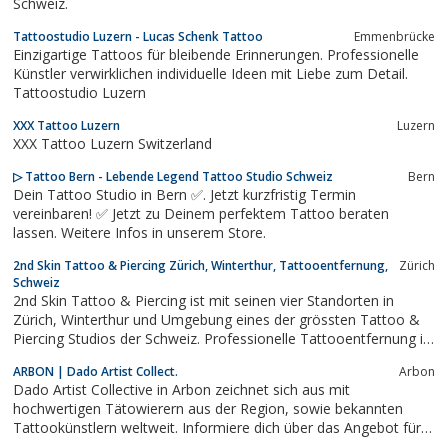
Schweiz.
Tattoostudio Luzern - Lucas Schenk Tattoo
Emmenbrücke
Einzigartige Tattoos für bleibende Erinnerungen. Professionelle
Künstler verwirklichen individuelle Ideen mit Liebe zum Detail.
Tattoostudio Luzern
XXX Tattoo Luzern
Luzern
XXX Tattoo Luzern Switzerland
▷ Tattoo Bern - Lebende Legend Tattoo Studio Schweiz
Bern
Dein Tattoo Studio in Bern ✅. Jetzt kurzfristig Termin
vereinbaren! ✅ Jetzt zu Deinem perfektem Tattoo beraten
lassen. Weitere Infos in unserem Store.
2nd Skin Tattoo & Piercing Zürich, Winterthur, Tattooentfernung,
Zürich
Schweiz
2nd Skin Tattoo & Piercing ist mit seinen vier Standorten in
Zürich, Winterthur und Umgebung eines der grössten Tattoo &
Piercing Studios der Schweiz. Professionelle Tattooentfernung in
der Schweiz.
ARBON | Dado Artist Collect.
Arbon
Dado Artist Collective in Arbon zeichnet sich aus mit
hochwertigen Tätowierern aus der Region, sowie bekannten
Tattookünstlern weltweit. Informiere dich über das Angebot für
dein nächstes Tattoo.