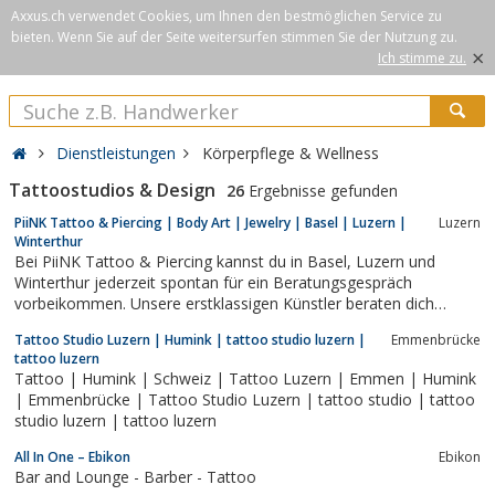
Axxus.ch verwendet Cookies, um Ihnen den bestmöglichen Service zu
bieten. Wenn Sie auf der Seite weitersurfen stimmen Sie der Nutzung zu.
×
Ich stimme zu.
Dienstleistungen
Körperpflege & Wellness
Tattoostudios & Design
26
Ergebnisse gefunden
PiiNK Tattoo & Piercing | Body Art | Jewelry | Basel | Luzern |
Luzern
Winterthur
Bei PiiNK Tattoo & Piercing kannst du in Basel, Luzern und
Winterthur jederzeit spontan für ein Beratungsgespräch
vorbeikommen. Unsere erstklassigen Künstler beraten dich
umfassend zu den Themen Piercing, Tattoo und
Tattoo Studio Luzern | Humink | tattoo studio luzern |
Emmenbrücke
Tattooentfernung. Darüber hinaus präsentieren sie dir gerne
tattoo luzern
unser breites und originelles Sortiment an...
Tattoo | Humink | Schweiz | Tattoo Luzern | Emmen | Humink
| Emmenbrücke | Tattoo Studio Luzern | tattoo studio | tattoo
studio luzern | tattoo luzern
All In One – Ebikon
Ebikon
Bar and Lounge - Barber - Tattoo