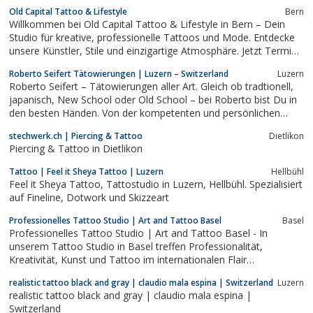
Old Capital Tattoo & Lifestyle
Bern
Willkommen bei Old Capital Tattoo & Lifestyle in Bern – Dein
Studio für kreative, professionelle Tattoos und Mode. Entdecke
unsere Künstler, Stile und einzigartige Atmosphäre. Jetzt Termin
vereinbaren :-). Old Tattoo Bern - Bern Tattoo Shop -
Roberto Seifert Tätowierungen | Luzern – Switzerland
Luzern
Tattoostudio Schweiz
Roberto Seifert – Tätowierungen aller Art. Gleich ob tradtionell,
japanisch, New School oder Old School – bei Roberto bist Du in
den besten Händen. Von der kompetenten und persönlichen
Beratung bei der Motivwahl, über die Anfertigung individueller
stechwerk.ch | Piercing & Tattoo
Dietlikon
Zeichnungen bis hin zur perfekten Umsetzung bekommst Du hier
Piercing & Tattoo in Dietlikon
alles aus einer...
Tattoo | Feel it Sheya Tattoo | Luzern
Hellbühl
Feel it Sheya Tattoo, Tattostudio in Luzern, Hellbühl. Spezialisiert
auf Fineline, Dotwork und Skizzeart
Professionelles Tattoo Studio | Art and Tattoo Basel
Basel
Professionelles Tattoo Studio | Art and Tattoo Basel - In
unserem Tattoo Studio in Basel treffen Professionalität,
Kreativität, Kunst und Tattoo im internationalen Flair
aufeinander. Wir freuen uns auf Ihren Besuch.
realistic tattoo black and gray | claudio mala espina | Switzerland
Luzern
realistic tattoo black and gray | claudio mala espina |
Switzerland