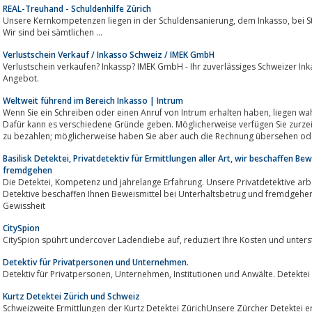
REAL-Treuhand - Schuldenhilfe Zürich
Unsere Kernkompetenzen liegen in der Schuldensanierung, dem Inkasso, bei Steuererklärungen und Rechtlicher Beratung.
Wir sind bei sämtlichen ...
Verlustschein Verkauf / Inkasso Schweiz / IMEK GmbH
Verlustschein verkaufen? Inkassp? IMEK GmbH - Ihr zuverlässiges Schweizer Inkassobüro. Erhalten Sie Ihr persönliches
Angebot.
Weltweit führend im Bereich Inkasso | Intrum
Wenn Sie ein Schreiben oder einen Anruf von Intrum erhalten haben, liegen wahrscheinlich offene Forderungen gegen Sie vor.
Dafür kann es verschiedene Gründe geben. Möglicherweise verfügen Sie zurzeit nicht über die Mit
zu bezahlen; möglicherweise haben Sie aber auch die Rechnung übersehen ode
Basilisk Detektei, Privatdetektiv für Ermittlungen aller Art, wir beschaffen Be
fremdgehen
Die Detektei, Kompetenz und jahrelange Erfahrung. Unsere Privatdetektive arbeiten in Basel, Bern, Zürich und Luzern.
Detektive beschaffen Ihnen Beweismittel bei Unterhaltsbetrug und fremdgehen. Detektei Basilisk, Pr
Gewissheit
CitySpion
CitySpion spührt undercover Ladendiebe auf, reduzier
Detektiv für Privatpersonen und Unternehmen.
Kurtz Detektei Zürich und Schweiz
Schweizweite Ermittlungen der Kurtz Detektei ZürichUnsere Zürcher Detektei e