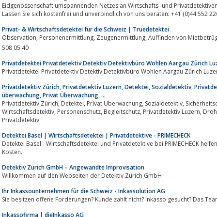
Eidgenossenschaft umspannenden Netzes an Wirtschafts- und Privatdetektiven 
Lassen Sie sich kostenfrei und unverbindlich von uns beraten: +41 (0)44 552 226
Privat- & Wirtschaftsdetektei für die Schweiz | Truedetektei
Observation, Personenermittlung, Zeugenermittlung, Auffinden von Mietbetrügern, Arbeitszeitbetrug für die Schweiz. ☎️ 043 -
508 05 40
Privatdetektei Privatdetektiv Detektiv Detektivbüro Wohlen Aargau Zürich Lu
Privatdetektei Privatdetektiv Detektiv Detektivbüro Wohlen Aargau Zürich Luze
Privatdetektiv Zürich, Privatdetektiv Luzern, Detektei, Sozialdetektiv, Privat
überwachung, Privat Überwachung, ...
Privatdetektiv Zürich, Detektei, Privat Überwachung, Sozialdetektiv, Sicherheitsdienst, Privatdetektiv zug, Schweiz,
Wirtschaftsdetektiv, Personenschutz, Begleitschutz, Privatdetektiv Luzern, Drohnen überwachung, Bodyguard, suche
Privatdetektiv
Detektei Basel | Wirtschaftsdetektei | Privatdetektive - PRIMECHECK
Detektei Basel - Wirtschaftsdetektei und Privatdetektive bei PRIMECHECK helfen Ihnen schnel
Kosten.
Detektiv Zürich GmbH – Angewandte Improvisation
Willkommen auf den Webseiten der Detektiv Zürich GmbH
Ihr Inkassounternehmen für die Schweiz - Inkassolution AG
Sie besitzen offene Forderungen? Kunde zahlt nicht? Inkasso gesucht? Das Tea
Inkassofirma | dieInkasso AG