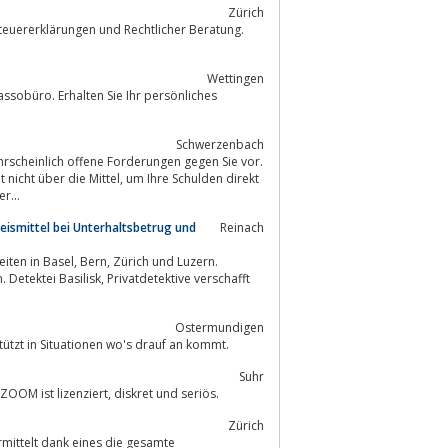
Zürich
Wettingen
Schwerzenbach
tel, um Ihre Schulden direkt
r...
weismittel bei Unterhaltsbetrug und
Reinach
ivatdetektive verschafft
Ostermundigen
t Ihre Kosten und unterstützt in Situationen wo's drauf an kommt.
Suhr
Detektiv für Privatpersonen, Unternehmen, Institutionen und Anwälte. Detektei ZOOM ist lizenziert, diskret und seriös.
Zürich
rmittelt dank eines die gesamte