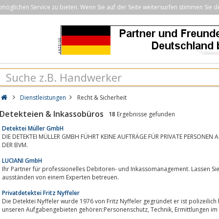
öglichen Service zu bieten. Wenn Sie auf der Seite weitersurfen stimmen Sie d
Dienstleistungen
Recht & Sicherheit
Detekteien & Inkassobüros
18
Ergebnisse gefunden
Detektei Müller GmbH
DIE DETEKTEI MÜLLER GMBH FÜHRT KEINE AUFTRÄGE FÜR PRIVATE PERSONEN 
DER BVM.
LUCIANI GmbH
Ihr Partner für professionelles Debitoren- und Inkassomanagement. Lassen Si
ausständen von einem Experten betreuen.
Privatdetektei Fritz Nyffeler
Die Detektei Nyffeler wurde 1976 von Fritz Nyffeler gegründet er ist polizeilich
unseren Aufgabengebieten gehören:Pe