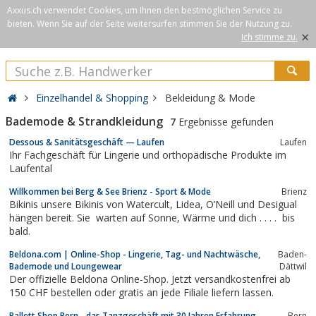
Axxus.ch verwendet Cookies, um Ihnen den bestmöglichen Service zu
bieten. Wenn Sie auf der Seite weitersurfen stimmen Sie der Nutzung zu.
×
Ich stimme zu.
Einzelhandel & Shopping
Bekleidung & Mode
Bademode & Strandkleidung
7
Ergebnisse gefunden
Dessous & Sanitätsgeschäft — Laufen
Laufen
Ihr Fachgeschäft für Lingerie und orthopädische Produkte im
Laufental
Willkommen bei Berg & See Brienz - Sport & Mode
Brienz
Bikinis unsere Bikinis von Watercult, Lidea, O’Neill und Desigual
hängen bereit. Sie warten auf Sonne, Wärme und dich . . . . bis
bald.
Beldona.com | Online-Shop - Lingerie, Tag- und Nachtwäsche,
Baden-
Bademode und Loungewear
Dättwil
Der offizielle Beldona Online-Shop. Jetzt versandkostenfrei ab
150 CHF bestellen oder gratis an jede Filiale liefern lassen.
Ballett Shop Bern - das Tanzgeschäft mit 30 Jahren Erfahrung
Bern