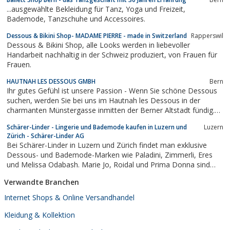
...ausgewählte Bekleidung für Tanz, Yoga und Freizeit,
Bademode, Tanzschuhe und Accessoires.
Dessous & Bikini Shop- MADAME PIERRE - made in Switzerland
Rapperswil
Dessous & Bikini Shop, alle Looks werden in liebevoller
Handarbeit nachhaltig in der Schweiz produziert, von Frauen für
Frauen.
HAUTNAH LES DESSOUS GMBH
Bern
Ihr gutes Gefühl ist unsere Passion - Wenn Sie schöne Dessous
suchen, werden Sie bei uns im Hautnah les Dessous in der
charmanten Münstergasse inmitten der Berner Altstadt fündig.
Das intime und unbeschwerte Ambiente, die kompetente
Schärer-Linder - Lingerie und Bademode kaufen in Luzern und
Luzern
Beratung sowie ein vielfältiges Markenangebot machen den
Zürich - Schärer-Linder AG
Aufenthalt zu einem reinen Vergnügen.:...
Bei Schärer-Linder in Luzern und Zürich findet man exklusive
Dessous- und Bademode-Marken wie Paladini, Zimmerli, Eres
und Melissa Odabash. Marie Jo, Roidal und Prima Donna sind
weitere Beachwear und Lingerie Highlights.
Verwandte Branchen
Internet Shops & Online Versandhandel
Kleidung & Kollektion