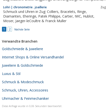
wenn es um persönliche Beratung oder um Erfüllung von
Lohri | chronometrie . joaillerie
Zug
individuellen Ansprüchen und Kundenwünschen geht. Sie finden
Schmuck und Uhren in Zug: Colliers, Bracelets, Ringe,
uns an der Bahnhofstrasse im Herzen...
Diamanten, Eheringe, Patek Philippe, Cartier, IWC, Hublot,
Moser, Jaeger-leCoultre & Franck Muller
1
2
Nächste Seite
Verwandte Branchen
Goldschmiede & Juweliere
Internet Shops & Online Versandhandel
Juweliere & Goldschmiede
Luxus & Stil
Schmuck & Modeschmuck
Schmuck, Uhren, Accessoires
Uhrmacher & Feinmechaniker
Diese Anfrage wurde in 0,06 Sekunden beantwortet.