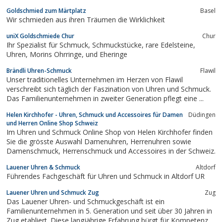
die von uns hoch gehaltenen Werte wie Kundennähe, Qualität,
Goldschmied zum Märtplatz
Basel
Vertrauen und Kundenservice als Basis für eine nachhaltige
Wir schmieden aus ihren Träumen die Wirklichkeit
partnerschaftliche...
uniX Goldschmiede Chur
Chur
Ihr Spezialist für Schmuck, Schmuckstücke, rare Edelsteine,
Uhren, Morins Ohrringe, und Eheringe
Brändli Uhren-Schmuck
Flawil
Unser traditionelles Unternehmen im Herzen von Flawil
verschreibt sich täglich der Faszination von Uhren und Schmuck.
Das Familien­unternehmen in zweiter Generation pflegt eine ...
Helen Kirchhofer - Uhren, Schmuck und Accessoires für Damen
Düdingen
und Herren Online Shop Schweiz
Im Uhren und Schmuck Online Shop von Helen Kirchhofer finden
Sie die grösste Auswahl Damenuhren, Herrenuhren sowie
Damenschmuck, Herrenschmuck und Accessoires in der Schweiz.
Lauener Uhren & Schmuck
Altdorf
Führendes Fachgeschäft für Uhren und Schmuck in Altdorf UR
Lauener Uhren und Schmuck Zug
Zug
Das Lauener Uhren- und Schmuckgeschäft ist ein
Familienunternehmen in 5. Generation und seit über 30 Jahren in
Zug etabliert. Diese langjährige Erfahrung bürgt für Kompetenz,