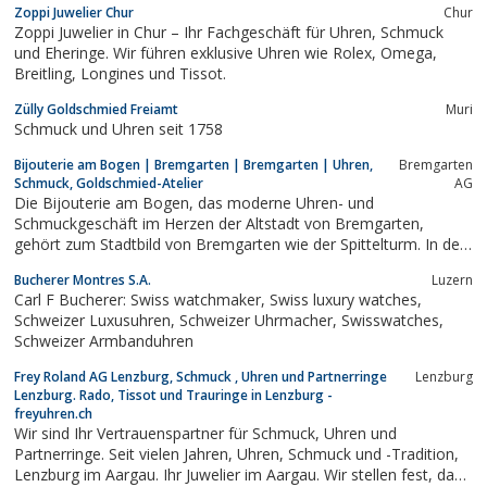
Zoppi Juwelier Chur
Chur
Zoppi Juwelier in Chur – Ihr Fachgeschäft für Uhren, Schmuck
und Eheringe. Wir führen exklusive Uhren wie Rolex, Omega,
Breitling, Longines und Tissot.
Zülly Goldschmied Freiamt
Muri
Schmuck und Uhren seit 1758
Bijouterie am Bogen | Bremgarten | Bremgarten | Uhren,
Bremgarten
Schmuck, Goldschmied-Atelier
AG
Die Bijouterie am Bogen, das moderne Uhren- und
Schmuckgeschäft im Herzen der Altstadt von Bremgarten,
gehört zum Stadtbild von Bremgarten wie der Spittelturm. In den
letzten Jahren wurde immer wieder renoviert und modernisiert,
Bucherer Montres S.A.
Luzern
aber eines hat sich nie verändert: die Leistung! Und das soll und
Carl F Bucherer: Swiss watchmaker, Swiss luxury watches,
wird auch in Zukunft so bleiben....
Schweizer Luxusuhren, Schweizer Uhrmacher, Swisswatches,
Schweizer Armbanduhren
Frey Roland AG Lenzburg, Schmuck , Uhren und Partnerringe
Lenzburg
Lenzburg. Rado, Tissot und Trauringe in Lenzburg -
freyuhren.ch
Wir sind Ihr Vertrauenspartner für Schmuck, Uhren und
Partnerringe. Seit vielen Jahren, Uhren, Schmuck und -Tradition,
Lenzburg im Aargau. Ihr Juwelier im Aargau. Wir stellen fest, dass