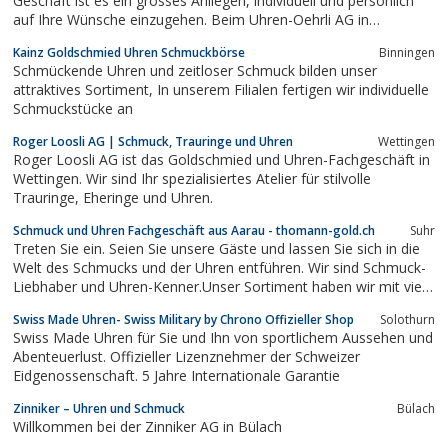
Geschäft ist es ein grosses Anliegen, individuell und persönlich
auf Ihre Wünsche einzugehen. Beim Uhren-Oehrli AG in
Interlaken stehen Sie als Kunde mit Ihren Wünschen im
Kainz Goldschmied Uhren Schmuckbörse
Binningen
Vordergrund. Unsere Tätigkeit ist nicht nur unser Beruf, sondern
Schmückende Uhren und zeitloser Schmuck bilden unser
auch unsere Leidenschaft. Wir...
attraktives Sortiment, In unserem Filialen fertigen wir individuelle
Schmuckstücke an
Roger Loosli AG | Schmuck, Trauringe und Uhren
Wettingen
Roger Loosli AG ist das Goldschmied und Uhren-Fachgeschäft in
Wettingen. Wir sind Ihr spezialisiertes Atelier für stilvolle
Trauringe, Eheringe und Uhren.
Schmuck und Uhren Fachgeschäft aus Aarau - thomann-gold.ch
Suhr
Treten Sie ein. Seien Sie unsere Gäste und lassen Sie sich in die
Welt des Schmucks und der Uhren entführen. Wir sind Schmuck-
Liebhaber und Uhren-Kenner.Unser Sortiment haben wir mit viel
Liebe zum Detail und mit Sachverstand zusammengestellt.
Swiss Made Uhren- Swiss Military by Chrono Offizieller Shop
Solothurn
Swiss Made Uhren für Sie und Ihn von sportlichem Aussehen und
Abenteuerlust. Offizieller Lizenznehmer der Schweizer
Eidgenossenschaft. 5 Jahre Internationale Garantie
Zinniker – Uhren und Schmuck
Bülach
Willkommen bei der Zinniker AG in Bülach