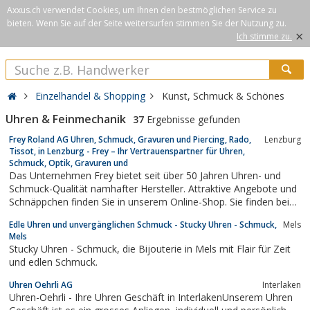
Axxus.ch verwendet Cookies, um Ihnen den bestmöglichen Service zu
bieten. Wenn Sie auf der Seite weitersurfen stimmen Sie der Nutzung zu.
×
Ich stimme zu.
Einzelhandel & Shopping
Kunst, Schmuck & Schönes
Uhren & Feinmechanik
37
Ergebnisse gefunden
Frey Roland AG Uhren, Schmuck, Gravuren und Piercing, Rado,
Lenzburg
Tissot, in Lenzburg - Frey – Ihr Vertrauenspartner für Uhren,
Schmuck, Optik, Gravuren und
Das Unternehmen Frey bietet seit über 50 Jahren Uhren- und
Schmuck-Qualität namhafter Hersteller. Attraktive Angebote und
Schnäppchen finden Sie in unserem Online-Shop. Sie finden bei
uns Uhren der Marke Rado, Longines, Tissot, Certina, Ebel,
Edle Uhren und unvergänglichen Schmuck - Stucky Uhren - Schmuck,
Mels
Uhren Online kaufen.
Mels
Stucky Uhren - Schmuck, die Bijouterie in Mels mit Flair für Zeit
und edlen Schmuck.
Uhren Oehrli AG
Interlaken
Uhren-Oehrli - Ihre Uhren Geschäft in InterlakenUnserem Uhren