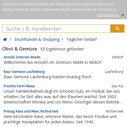
Axxus.ch verwendet Cookies, um Ihnen den bestmöglichen Service zu
bieten. Wenn Sie auf der Seite weitersurfen stimmen Sie der Nutzung zu.
×
Ich stimme zu.
Einzelhandel & Shopping
Täglicher Bedarf
Obst & Gemüse
12
Ergebnisse gefunden
Arnold Zentrum-Markt.
Altdorf
Willkommen bei Arnold's im Zentrum-Markt in Altdorf
Baur Gemüse Laufenburg
Laufenburg
Baur Gemüse Laufenburg Kaisten knackig frisch
Früchte Farm Weiss
Sulz AG
Unser Familienbetrieb liegt im schönen Sulz, im Fricktal. Bei uns
erhalten Sie fast alles was auf den Bäumen wächst. Seit 2003
bewirtschaften Monika und Urs Weiss-Oeschger diesen Betrieb,
der ...
Preisig Käse und Wein, Richterswil
Richterswil
Viele besondere Käse, erlesene Weine, das beste Fondue und
prächtige Käseplatten für jeden Anlass. Seit 1942.