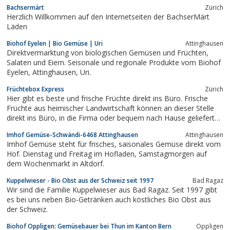
Bachsermärt
Zürich
Herzlich Willkommen auf den Internetseiten der BachserMärt
Läden
Biohof Eyelen | Bio Gemüse | Uri
Attinghausen
Direktvermarktung von biologischen Gemüsen und Früchten,
Salaten und Eiern. Seisonale und regionale Produkte vom Biohof
Eyelen, Attinghausen, Uri.
Früchtebox Express
Zürich
Hier gibt es beste und frische Früchte direkt ins Büro. Frische
Früchte aus heimischer Landwirtschaft können an dieser Stelle
direkt ins Büro, in die Firma oder bequem nach Hause geliefert
werden, inkl. Früchtebox! Die Früchtebox ist für alle geeignet.
Imhof Gemüse-Schwändi-6468 Attinghausen
Attinghausen
Wozu wird eine Früchtebox gebraucht? Das ist ganz einfach:
Imhof Gemüse steht für frisches, saisonales Gemüse direkt vom
Motivation...
Hof. Dienstag und Freitag im Hofladen, Samstagmorgen auf
dem Wochenmarkt in Altdorf.
Kuppelwieser - Bio Obst aus der Schweiz seit 1997
Bad Ragaz
Wir sind die Familie Kuppelwieser aus Bad Ragaz. Seit 1997 gibt
es bei uns neben Bio-Getränken auch köstliches Bio Obst aus
der Schweiz.
Biohof Oppligen: Gemüsebauer bei Thun im Kanton Bern
Oppligen