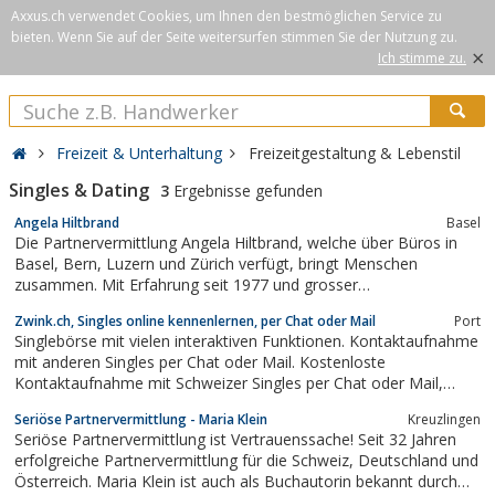
Axxus.ch verwendet Cookies, um Ihnen den bestmöglichen Service zu
bieten. Wenn Sie auf der Seite weitersurfen stimmen Sie der Nutzung zu.
×
Ich stimme zu.
Freizeit & Unterhaltung
Freizeitgestaltung & Lebenstil
Singles & Dating
3
Ergebnisse gefunden
Angela Hiltbrand
Basel
Die Partnervermittlung Angela Hiltbrand, welche über Büros in
Basel, Bern, Luzern und Zürich verfügt, bringt Menschen
zusammen. Mit Erfahrung seit 1977 und grosser
Menschenkenntnis werden Menschen einander vorgestellt, die
Zwink.ch, Singles online kennenlernen, per Chat oder Mail
Port
zusammen passen.
Singlebörse mit vielen interaktiven Funktionen. Kontaktaufnahme
mit anderen Singles per Chat oder Mail. Kostenloste
Kontaktaufnahme mit Schweizer Singles per Chat oder Mail,
auch aus Deutschland.
Seriöse Partnervermittlung - Maria Klein
Kreuzlingen
Seriöse Partnervermittlung ist Vertrauenssache! Seit 32 Jahren
erfolgreiche Partnervermittlung für die Schweiz, Deutschland und
Österreich. Maria Klein ist auch als Buchautorin bekannt durch