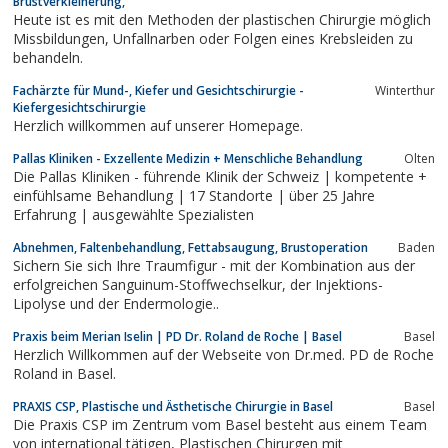
Brustverkleinerung,
Heute ist es mit den Methoden der plastischen Chirurgie möglich
Missbildungen, Unfallnarben oder Folgen eines Krebsleiden zu
behandeln.
Fachärzte für Mund-, Kiefer und Gesichtschirurgie -
Winterthur
Kiefergesichtschirurgie
Herzlich willkommen auf unserer Homepage.
Pallas Kliniken - Exzellente Medizin + Menschliche Behandlung
Olten
Die Pallas Kliniken - führende Klinik der Schweiz | kompetente +
einfühlsame Behandlung | 17 Standorte | über 25 Jahre
Erfahrung | ausgewählte Spezialisten
Abnehmen, Faltenbehandlung, Fettabsaugung, Brustoperation
Baden
Sichern Sie sich Ihre Traumfigur - mit der Kombination aus der
erfolgreichen Sanguinum-Stoffwechselkur, der Injektions-
Lipolyse und der Endermologie..
Praxis beim Merian Iselin | PD Dr. Roland de Roche | Basel
Basel
Herzlich Willkommen auf der Webseite von Dr.med. PD de Roche
Roland in Basel.
PRAXIS CSP, Plastische und Ästhetische Chirurgie in Basel
Basel
Die Praxis CSP im Zentrum vom Basel besteht aus einem Team
von international tätigen, Plastischen Chirurgen mit