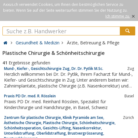
Axxus.ch verwendet Cookies, um Ihnen den bestmöglichen Service zu
bieten. Wenn Sie auf der Seite weitersurfen stimmen Sie der Nutzung zu.
×
Ich stimme zu.
Gesundheit & Medizin
Ärzte, Betreuung & Pflege
Plastische Chirurgie & Schönheitschirurgie
41
Ergebnisse gefunden
Mund-, Kiefer-, Gesichtschirurgie Zug, Dr. Dr. Pytlik M.Sc.
Zug
Herzlich willkommen bei Dr. Dr. Pytlik, Ihrem Facharzt für Mund-,
Kiefer- und Gesichtschirurgie in Zug. Unter anderem bieten wir:
Zahn­implantate, plastische Chirurgie (z.B. Nasenkorrektur) und
Oralchirurgie.
Praxis PD Dr. med. R. Rösslein
Basel
Praxis PD Dr. med. Reinhard Rösslein, Spezialist für
Kinderchirurgie und Handchirurgie, in Basel, Schweiz
Zentrum für plastische Chirurgie, Klinik Pyramide am See,
Zürich
Ästhetische Chirurgie, Plastische Chirurgie, Schönheitschirurgie,
Schönheitsoperation, Gesichts-Lifting, Nasenkorrektur,
Unterlidstraffung, Oberlidstraffung, Brustvergrösserung,