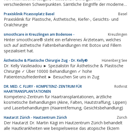
verschiedenen Schwerpunkten. Sämtliche Eingriffe der modernen
Plastischen und Ästhetischen Chirurgie werden angeboten.
Praxisklinik Picassoplatz Basel
Basel
Praxisklinik für Plastische, Ästhetische, Kiefer-, Gesichts- und
Oralchirurgie
smoothcare in Kreuzlingen am Bodensee -
Kreuzlingen
Hinter smoothcare® steht ein erfahrenes Ärzteteam, welches
sich auf ästhetische Faltenbehandlungen mit Botox und Fillern
spezialisiert hat.
Ästhetische & Plastische Chirurgie Zug - Dr. Kelly®
Hünenberg See
Dr. Kelly Vasileiadou ► Spezialistin für Ästhetische & Plastische
Chirurgie ✓ Über 10000 Behandlungen ✓ hohe
Patientenzufriedenheit ► Besuchen Sie uns in Zug
DR. MED. C. FLURY - KOMPETENZ-ZENTRUM FÜR
Rothrist
HAARTRANSPLANTATIONEN
Kompetenz-Zentrum für Haartransplantationen, ärztliche
kosmetische Behandlungen (Akne, Falten, Hautstraffung, Lippen)
und Laserbehandlungen (Haarentfernung, Gesichtsbehandlung)
Hautarzt Zürich - Hautzentrum Zürich
Zürich
Der Hautarzt Dr. Martin Kägi im Hautzentrum Zürich behandelt
alle Hautkrankheiten wie beispielsweise das atopische Ekzem