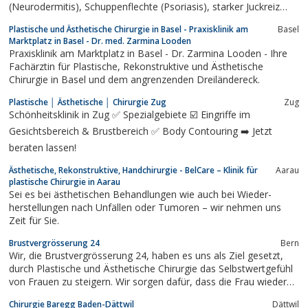
(Neurodermitis), Schuppenflechte (Psoriasis), starker Juckreiz
(Pruritus) oder Hautkrebs sowie Schleimhaut-, Venen- oder
Plastische und Ästhetische Chirurgie in Basel - Praxisklinik am
Basel
Geschlechtskrankheiten. Ferner bietet der Hautarzt im
Marktplatz in Basel - Dr. med. Zarmina Looden
Hautzentrum Zürich bei Akne Hilfe,...
Praxisklinik am Marktplatz in Basel - Dr. Zarmina Looden - Ihre
Fachärztin für Plastische, Rekonstruktive und Ästhetische
Chirurgie in Basel und dem angrenzenden Dreiländereck.
Plastische │ Ästhetische │ Chirurgie Zug
Zug
Schönheitsklinik in Zug ✅ Spezialgebiete ☑️ Eingriffe im
Gesichtsbereich & Brustbereich ✅ Body Contouring ➡️ Jetzt
beraten lassen!
Ästhetische, Rekonstruktive, Handchirurgie - BelCare – Klinik für
Aarau
plastische Chirurgie in Aarau
Sei es bei ästheti­schen Behand­­lungen wie auch bei Wieder­­
herstellungen nach Unfällen oder Tumoren – wir nehmen uns
Zeit für Sie.
Brustvergrösserung 24
Bern
Wir, die Brustvergrösserung 24, haben es uns als Ziel gesetzt,
durch Plastische und Ästhetische Chirurgie das Selbstwertgefühl
von Frauen zu steigern. Wir sorgen dafür, dass die Frau wieder
mit sich selbst zufrieden ist und so auch nach außen optisch
Chirurgie Baregg Baden-Dättwil
Dättwil
attraktiver wirkt. So sollen Frauen Operationen nur durchführen,