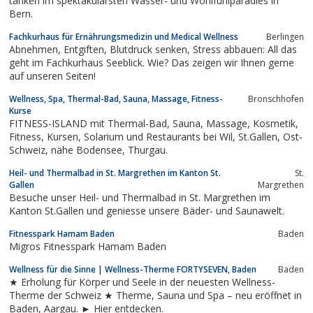
tanken im spektakulärsten Wasser- und Wohlfühlparadies in
Bern.
Fachkurhaus für Ernährungsmedizin und Medical Wellness
Berlingen
Abnehmen, Entgiften, Blutdruck senken, Stress abbauen: All das
geht im Fachkurhaus Seeblick. Wie? Das zeigen wir Ihnen gerne
auf unseren Seiten!
Wellness, Spa, Thermal-Bad, Sauna, Massage, Fitness-
Bronschhofen
Kurse
FITNESS-ISLAND mit Thermal-Bad, Sauna, Massage, Kosmetik,
Fitness, Kursen, Solarium und Restaurants bei Wil, St.Gallen, Ost-
Schweiz, nähe Bodensee, Thurgau.
Heil- und Thermalbad in St. Margrethen im Kanton St.
St.
Gallen
Margrethen
Besuche unser Heil- und Thermalbad in St. Margrethen im
Kanton St.Gallen und geniesse unsere Bäder- und Saunawelt.
Fitnesspark Hamam Baden
Baden
Migros Fitnesspark Hamam Baden
Wellness für die Sinne | Wellness-Therme FORTYSEVEN, Baden
Baden
★ Erholung für Körper und Seele in der neuesten Wellness-
Therme der Schweiz ★ Therme, Sauna und Spa – neu eröffnet in
Baden, Aargau. ► Hier entdecken.