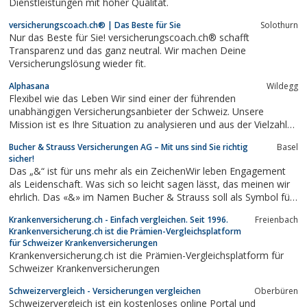
Dienstleistungen mit hoher Qualität.
versicherungscoach.ch® | Das Beste für Sie
Solothurn
Nur das Beste für Sie! versicherungscoach.ch® schafft
Transparenz und das ganz neutral. Wir machen Deine
Versicherungslösung wieder fit.
Alphasana
Wildegg
Flexibel wie das Leben Wir sind einer der führenden
unabhängigen Versicherungsanbieter der Schweiz. Unsere
Mission ist es Ihre Situation zu analysieren und aus der Vielzahl
an Angeboten auf dem Versicherungsmarkt, das für Sie
Bucher & Strauss Versicherungen AG – Mit uns sind Sie richtig
Basel
geeignetste herauszufiltern. Unsere Vision ist es als
sicher!
Beratungsfirma zu wachsen und der größte...
Das „&“ ist für uns mehr als ein ZeichenWir leben Engagement
als Leidenschaft. Was sich so leicht sagen lässt, das meinen wir
ehrlich. Das «&» im Namen Bucher & Strauss soll als Symbol für
den Mehrwert stehen, den wir unseren Kunden bieten. Ebenso
Krankenversicherung.ch - Einfach vergleichen. Seit 1996.
Freienbach
steht es für das Zusammenspiel unseres
Krankenversicherung.ch ist die Prämien-Vergleichsplatform
für Schweizer Krankenversicherungen
Krankenversicherung.ch ist die Prämien-Vergleichsplatform für
Schweizer Krankenversicherungen
Schweizervergleich - Versicherungen vergleichen
Oberbüren
Schweizervergleich ist ein kostenloses online Portal und