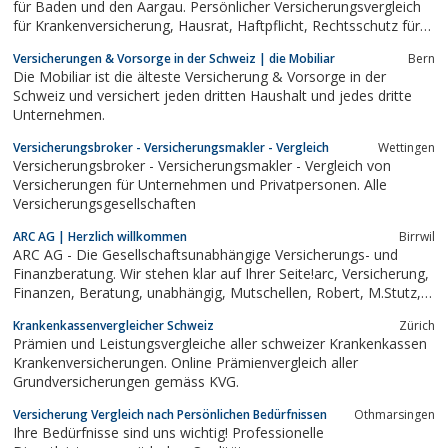
für Baden und den Aargau. Persönlicher Versicherungsvergleich
für Krankenversicherung, Hausrat, Haftpflicht, Rechtsschutz für
Unternehmen und Privatpersonen. Viele zufriedene Kunden. Auch
Versicherungen & Vorsorge in der Schweiz | die Mobiliar
Bern
Sie können sparen. Testen Sie mich!
Die Mobiliar ist die älteste Versicherung & Vorsorge in der
Schweiz und versichert jeden dritten Haushalt und jedes dritte
Unternehmen.
Versicherungsbroker - Versicherungsmakler - Vergleich
Wettingen
Versicherungsbroker - Versicherungsmakler - Vergleich von
Versicherungen für Unternehmen und Privatpersonen. Alle
Versicherungsgesellschaften
ARC AG | Herzlich willkommen
Birrwil
ARC AG - Die Gesellschaftsunabhängige Versicherungs- und
Finanzberatung. Wir stehen klar auf Ihrer Seite!arc, Versicherung,
Finanzen, Beratung, unabhängig, Mutschellen, Robert, M.Stutz,
Marcel, Kunz
Krankenkassenvergleicher Schweiz
Zürich
Prämien und Leistungsvergleiche aller schweizer Krankenkassen
Krankenversicherungen. Online Prämienvergleich aller
Grundversicherungen gemäss KVG.
Versicherung Vergleich nach Persönlichen Bedürfnissen
Othmarsingen
Ihre Bedürfnisse sind uns wichtig! Professionelle