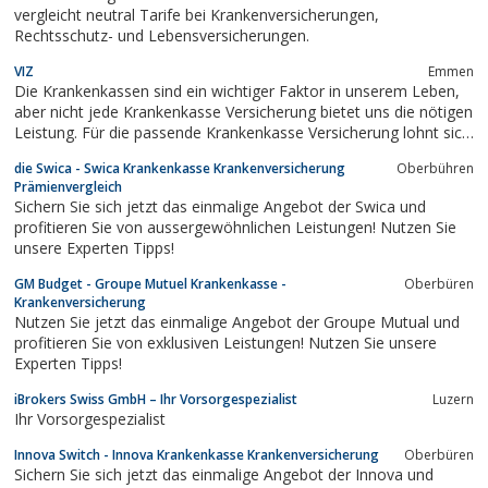
vergleicht neutral Tarife bei Krankenversicherungen,
Rechtsschutz- und Lebensversicherungen.
VIZ
Emmen
Die Krankenkassen sind ein wichtiger Faktor in unserem Leben,
aber nicht jede Krankenkasse Versicherung bietet uns die nötigen
Leistung. Für die passende Krankenkasse Versicherung lohnt sich
ein Beratungsgespräch, dass nicht nur dem Geldbeutel gut tut,
die Swica - Swica Krankenkasse Krankenversicherung
Oberbühren
sondern auch für die passenden Leistungen der ganzen Familie.
Prämienvergleich
Sichern Sie sich jetzt das einmalige Angebot der Swica und
profitieren Sie von aussergewöhnlichen Leistungen! Nutzen Sie
unsere Experten Tipps!
GM Budget - Groupe Mutuel Krankenkasse -
Oberbüren
Krankenversicherung
Nutzen Sie jetzt das einmalige Angebot der Groupe Mutual und
profitieren Sie von exklusiven Leistungen! Nutzen Sie unsere
Experten Tipps!
iBrokers Swiss GmbH – Ihr Vorsorgespezialist
Luzern
Ihr Vorsorgespezialist
Innova Switch - Innova Krankenkasse Krankenversicherung
Oberbüren
Sichern Sie sich jetzt das einmalige Angebot der Innova und