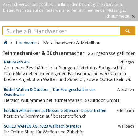
Axxus.ch verwendet Cookies, um Ihnen den bestmöglichen Service zu
bieten. Wenn Sie auf der Seite weitersurfen stimmen Sie der Nutzung zu.
×
Ich stimme zu.
Handwerk
Metallhandwerk & Metallbau
Feinmechaniker & Büchsenmacher
26
Ergebnisse gefunden
NaturAktiv AG
Pfungen
Am neuen Geschäftssitz in Pfungen, bietet das Fachgeschäft
NaturAktiv neben einer eigenen Büchsenmacherwerkstatt ein
breites Angebot an Waffen und Zubehör, sowie Optikartikeln wie
Feldstecher und Spektive / Fernrohre.
Büchel Waffen & Outdoor | Das Fachgeschäft in der
Altstätten
Ostschweiz
Herzlich willkommen bei Büchel Waffen & Outdoor GmbH
herzlich willkommen auf besser treffen.ch - besser treffen
Erlenbach
herzlich willkommen auf besser treffen.ch
SCHILD WAFFEN AG, 4323 Wallbach (Aargau)
Wallbach
Ihr Online-Shop für Waffen und Zubehör