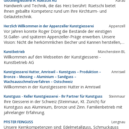
Glockengiesserei H. Rüetschi AG
Aarau
Kunstwerke um.
Handwerk und Technik, die das Herz berührt: Rüetschi bietet
Ihnen geballte Kompetenz rund um Ihre Kirchturm- und
Geläutetechnik.
Herzlich Willkommen in der Appenzeller Kunstgiesserei
Appenzell
Vor Jahren konnte Roger Dörig die Bestände der einstigen
St.Galler- und späteren Appenzeller-Präge erwerben. Unsere
Vision: Nicht die herkömmlichen Becher und Kannen herstellen,
sondern Neues zu wagen. Mit Hilfe von alten gusseisernen
Kunstbetrieb
Münchenstein BL
Formen oder neu hergestelllten Silikonformen giessen wir heute
Willkommen auf den Webseiten der Kunstgiesserei -
Gegenstände wie Fonduegabeln,...
Kunstbetrieb AG
Kunstgiesserei Hutter, Amriswil – Kunstguss – Produktion –
Amriswil
Bronze – Messing – Aluminium – Sandguss –
Wachsausschmelzverfahren – Ostschweiz
Willkommen in der Kunstgiesserei Hutter in Amriswil
Kunstguss - Keller Kunstgiesserei - Ihr Partner für Kunstguss
Steinmaur
Ihre Giesserei in der Schweiz (Steinmaur, Kt. Zürich) für
Kunstguss aus Aluminium, Bronze und Zinn. Familienbetrieb mit
jahrelanger Erfahrung.
PFISTER FEINGUSS
Lengnau
Unsere Kernkompetenzen sind: Edelmetallguss, Schmuckguss