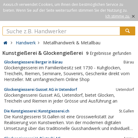
Axxus.ch verwendet Cookies, um Ihnen den bestmöglichen Service zu
bieten. Wenn Sie auf der Seite weitersurfen stimmen Sie der Nutzung zu.
×
Ich stimme zu.
Handwerk
Metallhandwerk & Metallbau
Kunstgießerei & Glockengießerei
9
Ergebnisse gefunden
Glockengiesserei Berger in Bärau
Bärau
Glockengiesserei im Familienbesitz seit 1730 - Kuhglocken,
Treicheln, Riemen, Seminare, Souvenirs, Geschenke direkt vom
Hersteller. Mit umfangreichem Online Shop
Glockengiesserei Gusset AG in Uetendorf
Uetendorf
Glockengiesserei Gusset AG, Uetendorf, bietet Glocken,
Treicheln und Riemen in jeder Grösse und Ausführung an
Die Kunstgiesserei::Kunstgiesserei.ch
St.Gallen
Die Kunstgiesserei St.Gallen ist eine Grosswerkstatt zur
Realisierung von Kunstwerken. Von der modernen digitalen
Umsetzung über das traditionelle Gusshandwerk und individuelle
Sonderaufträge bis hin zu Restaurierungen setzen wir Ideen in