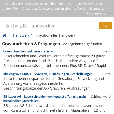
Axxus.ch verwendet Cookies, um Ihnen den bestmöglichen Service zu
bieten. Wenn Sie auf der Seite weitersurfen stimmen Sie der Nutzung zu.
×
Ich stimme zu.
Handwerk
Traditionelles Handwerk
Gravurarbeiten & Prägungen
22
Ergebnisse gefunden
Laserschneiden und Lasergravieren
Zürch
Laserschneiden und Lasergravieren einfach gemacht zu guten
Preisen, inmitten der Stadt Zürich. Besondere Angebote für
Studenten und ansässige Unternehmen. Plus 3D Druck / Rapid
Prototyping in Zürich, im Kreis 4.
abc engrave GmbH - Gravuren, Ausfräsungen, Beschriftungen
Zürich
Ihr Unternehmenspartner für die Gestaltung, Entwicklung und
Ausführung von massgeschneiderten
Beschriftungskonzepten.Ob Gravuren, Ausfräsungen,
Informations- und Schildsysteme, Fahrzeug- und
ZB-Laser AG - Laserschneiden von Kunststoffen und nicht-
Schönenwerd
Schaufensterbeschriftungen, Sichtschutz- oder
metallischen Materialien
Sonnenschutzfolien.
ZB-Laser AG Schönenwerd. Laserschneiden und lasergravieren
von Kunststoffen und nicht-metallischen Materialien in 2D und