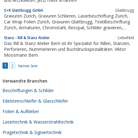
und Architekten. Jetzt mehr erfahren!
S+R Glattbrugg GmbH
Glattbrugg
Gravuren Zürich, Gravuren Schlieren, Laserbeschriftung Zürich,
Car Wrap Folien Zürich, Gravuren Glattbrugg, Textilbeschriftung
Zürich, Armaturen, Chromstahl, Resopal, Schilder gravieren,
Stempel Zürich, Trodat Zürich, Pokale Zürich, Werbebeschriftung
Stanz - Rill & Stanz Atelier
Liebefeld
Zürich
Das Rill & Stanz Atelier Bern ist ihr Spezialist für Rillen, Stanzen,
Perforieren, Nummerieren und Buchdruckspezialitäten. Viktor
Moosmann Bern.
1
2
Nächste Seite
Verwandte Branchen
Beschriftungen & Schilder
Edelsteinschleifer & Glasschleifer
Folien & Aufkleber
Lasertechnik & Wasserstrahltechnik
Prägetechnik & Signiertechnik