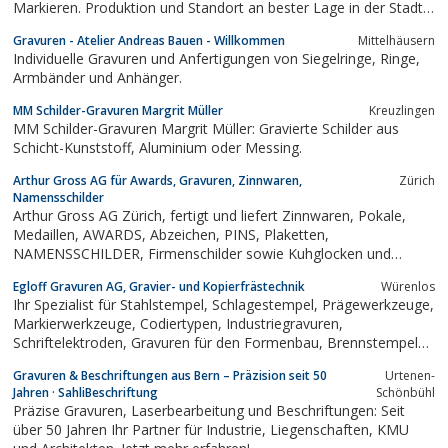
Markieren. Produktion und Standort an bester Lage in der Stadt
Zürich
Gravuren - Atelier Andreas Bauen - Willkommen
Mittelhäusern
Individuelle Gravuren und Anfertigungen von Siegelringe, Ringe,
Armbänder und Anhänger.
MM Schilder-Gravuren Margrit Müller
Kreuzlingen
MM Schilder-Gravuren Margrit Müller: Gravierte Schilder aus
Schicht-Kunststoff, Aluminium oder Messing.
Arthur Gross AG für Awards, Gravuren, Zinnwaren,
Zürich
Namensschilder
Arthur Gross AG Zürich, fertigt und liefert Zinnwaren, Pokale,
Medaillen, AWARDS, Abzeichen, PINS, Plaketten,
NAMENSSCHILDER, Firmenschilder sowie Kuhglocken und
Treicheln und gravieren diese im eigenen Atelier mit unseren
Egloff Gravuren AG, Gravier- und Kopierfrästechnik
Würenlos
Computer-Graviermaschinen.
Ihr Spezialist für Stahlstempel, Schlagestempel, Prägewerkzeuge,
Markierwerkzeuge, Codiertypen, Industriegravuren,
Schriftelektroden, Gravuren für den Formenbau, Brennstempel
und vieles mehr!
Gravuren & Beschriftungen aus Bern – Präzision seit 50
Urtenen-
Jahren · SahliBeschriftung
Schönbühl
Präzise Gravuren, Laserbearbeitung und Beschriftungen: Seit
über 50 Jahren Ihr Partner für Industrie, Liegenschaften, KMU