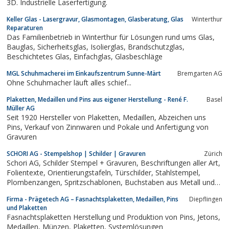
3D. Industrielle Laserfertigung.
Keller Glas - Lasergravur, Glasmontagen, Glasberatung, Glas
Winterthur
Reparaturen
Das Familienbetrieb in Winterthur für Lösungen rund ums Glas,
Bauglas, Sicherheitsglas, Isolierglas, Brandschutzglas,
Beschichtetes Glas, Einfachglas, Glasbeschläge
MGL Schuhmacherei im Einkaufszentrum Sunne-Märt
Bremgarten AG
Ohne Schuhmacher läuft alles schief...
Plaketten, Medaillen und Pins aus eigener Herstellung - René F.
Basel
Müller AG
Seit 1920 Hersteller von Plaketten, Medaillen, Abzeichen uns
Pins, Verkauf von Zinnwaren und Pokale und Anfertigung von
Gravuren
SCHORI AG - Stempelshop | Schilder | Gravuren
Zürich
Schori AG, Schilder Stempel + Gravuren, Beschriftungen aller Art,
Folientexte, Orientierungstafeln, Türschilder, Stahlstempel,
Plombenzangen, Spritzschablonen, Buchstaben aus Metall und
Kunststoff, Gummistempel, Printy-Selbstfärber, Datumstempel,
Firma - Prägetech AG – Fasnachtsplaketten, Medaillen, Pins
Diepflingen
Nummerteure, Stempelkissen und dazugehörende Artikel.
und Plaketten
Fasnachtsplaketten Herstellung und Produktion von Pins, Jetons,
Medaillen, Münzen, Plaketten, Systemlösungen