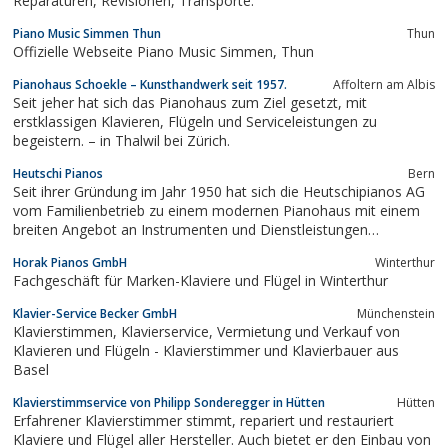
Reparaturen, Revisionen, Transporte.
Piano Music Simmen Thun
Thun
Offizielle Webseite Piano Music Simmen, Thun
Pianohaus Schoekle – Kunsthandwerk seit 1957.
Affoltern am Albis
Seit jeher hat sich das Pianohaus zum Ziel gesetzt, mit
erstklassigen Klavieren, Flügeln und Serviceleistungen zu
begeistern. – in Thalwil bei Zürich.
Heutschi Pianos
Bern
Seit ihrer Gründung im Jahr 1950 hat sich die Heutschipianos AG
vom Familienbetrieb zu einem modernen Pianohaus mit einem
breiten Angebot an Instrumenten und Dienstleistungen
entwickelt.
Horak Pianos GmbH
Winterthur
Fachgeschäft für Marken-Klaviere und Flügel in Winterthur
Klavier-Service Becker GmbH
Münchenstein
Klavierstimmen, Klavierservice, Vermietung und Verkauf von
Klavieren und Flügeln - Klavierstimmer und Klavierbauer aus
Basel
Klavierstimmservice von Philipp Sonderegger in Hütten
Hütten
Erfahrener Klavierstimmer stimmt, repariert und restauriert
Klaviere und Flügel aller Hersteller. Auch bietet er den Einbau von