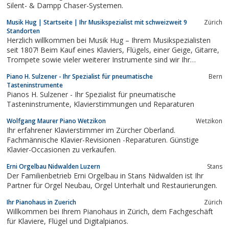
Silent- & Dampp Chaser-Systemen.
Musik Hug | Startseite | Ihr Musikspezialist mit schweizweit 9
Zürich
Standorten
Herzlich willkommen bei Musik Hug – Ihrem Musikspezialisten
seit 1807! Beim Kauf eines Klaviers, Flügels, einer Geige, Gitarre,
Trompete sowie vieler weiterer Instrumente sind wir Ihr
erfahrener Ansprechpartner.
Piano H. Sulzener - Ihr Spezialist für pneumatische
Bern
Tasteninstrumente
Pianos H. Sulzener - Ihr Spezialist für pneumatische
Tasteninstrumente, Klavierstimmungen und Reparaturen
Wolfgang Maurer Piano Wetzikon
Wetzikon
Ihr erfahrener Klavierstimmer im Zürcher Oberland.
Fachmännische Klavier-Revisionen -Reparaturen. Günstige
Klavier-Occasionen zu verkaufen.
Erni Orgelbau Nidwalden Luzern
Stans
Der Familienbetrieb Erni Orgelbau in Stans Nidwalden ist Ihr
Partner für Orgel Neubau, Orgel Unterhalt und Restaurierungen.
Ihr Pianohaus in Zuerich
Zürich
Willkommen bei Ihrem Pianohaus in Zürich, dem Fachgeschäft
für Klaviere, Flügel und Digitalpianos.