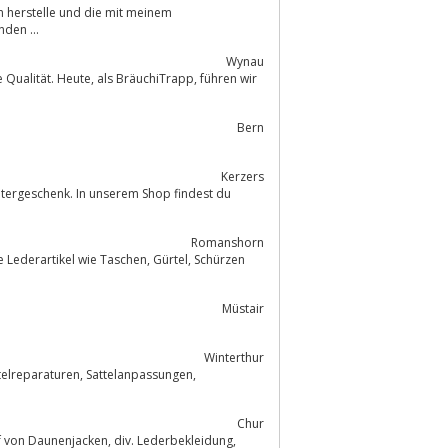
den ...
Wynau
äuchiTrapp, führen wir
Bern
Kerzers
Romanshorn
l wie Taschen, Gürtel, Schürzen
Müstair
Winterthur
Chur