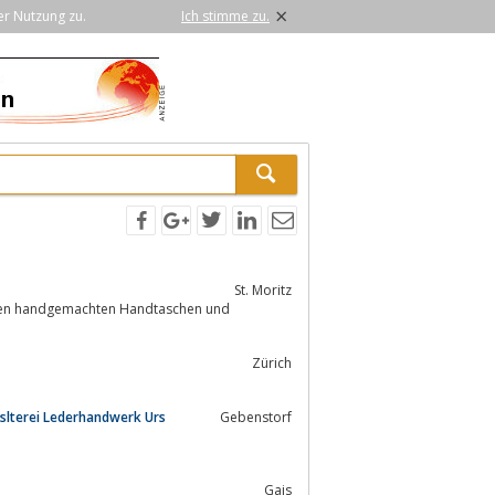
×
er Nutzung zu.
Ich stimme zu.
St. Moritz
seren handgemachten Handtaschen und
Zürich
oslterei Lederhandwerk Urs
Gebenstorf
Gais