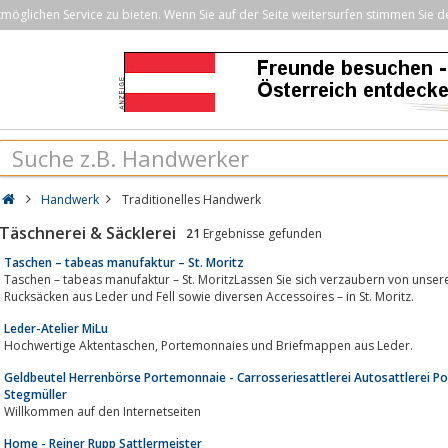
öglichen Service zu bieten. Wenn Sie auf der Seite weitersurfen stimmen Sie d
Handwerk
Traditionelles Handwerk
Täschnerei & Säcklerei
21
Ergebnisse gefunden
Taschen – tabeas manufaktur – St. Moritz
Taschen – tabeas manufaktur – St. MoritzLassen Sie sich verzaubern von un
Rucksäcken aus Leder und Fell sowie diversen Accessoires – in St. Moritz.
Leder-Atelier MiLu
Hochwertige Aktentaschen, Portemonnaies und Briefmappen aus Leder.
Geldbeutel Herrenbörse Portemonnaie - Carrosseriesattlerei Autosattlerei P
Stegmüller
Willkommen auf den Internetseiten
Home - Reiner Rupp Sattlermeister