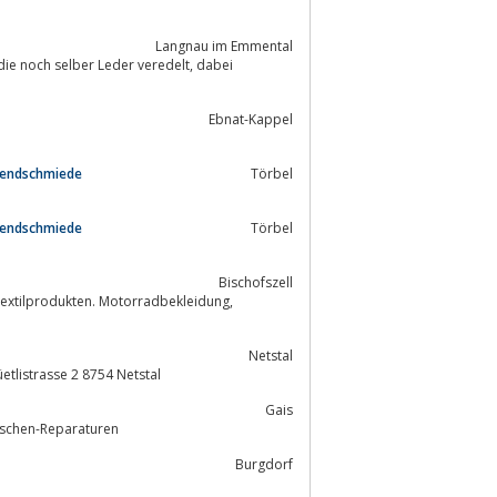
Langnau im Emmental
och selber Leder veredelt, dabei
Ebnat-Kappel
Trendschmiede
Törbel
Trendschmiede
Törbel
Bischofszell
Textilprodukten. Motorradbekleidung,
Netstal
üetlistrasse 2 8754 Netstal
Gais
tät: Designer-Handtaschen-Reparaturen
Burgdorf