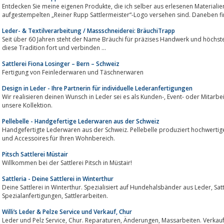
Entdecken Sie meine eigenen Produkte, die ich selber aus erlesenen Materialien herstelle und die mit meinem
aufgestempelten „Reiner Rupp Sattlermeister“-Logo versehen sind. Daneben fin
Leder- & Textilverarbeitung / Massschneiderei: BräuchiTrapp
Seit über 60 Jahren steht der Name Bräuchi für präzises Handwerk und höchste Qualität. Heute, als Br
diese Tradition fort und verbinden ...
Sattlerei Fiona Losinger – Bern – Schweiz
Fertigung von Feinlederwaren und Täschnerwaren
Design in Leder - Ihre Partnerin für individuelle Lederanfertigungen
Wir realisieren deinen Wunsch in Leder sei es als Kunden-, Event- oder Mitarbeitergeschenk. In unserem Shop findest du
unsere Kollektion.
Pellebelle - Handgefertige Lederwaren aus der Schweiz
Handgefertigte Lederwaren aus der Schweiz. Pellebelle produziert hochwertige Lederartike
und Accessoires für Ihren Wohnbereich.
Pitsch Sattlerei Müstair
Willkommen bei der Sattlerei Pitsch in Müstair!
Sattleria - Deine Sattlerei in Winterthur
Deine Sattlerei in Winterthur. Spezialisiert auf Hundehalsbänder aus Leder, Sattelreparaturen, Sattelanpassungen,
Spezialanfertigungen, Sattlerarbeiten.
Willi’s Leder & Pelze Service und Verkauf, Chur
Leder und Pelz Service, Chur. Reparaturen, Änderungen, Massarbeiten. Verkauf von Daunenjacken, div. Lederbekleidung,