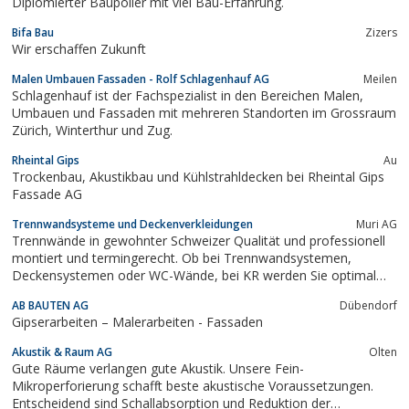
Diplomierter Baupolier mit viel Bau-Erfahrung.
Bifa Bau
Zizers
Wir erschaffen Zukunft
Malen Umbauen Fassaden - Rolf Schlagenhauf AG
Meilen
Schlagenhauf ist der Fachspezialist in den Bereichen Malen,
Umbauen und Fassaden mit mehreren Standorten im Grossraum
Zürich, Winterthur und Zug.
Rheintal Gips
Au
Trockenbau, Akustikbau und Kühlstrahldecken bei Rheintal Gips
Fassade AG
Trennwandsysteme und Deckenverkleidungen
Muri AG
Trennwände in gewohnter Schweizer Qualität und professionell
montiert und termingerecht. Ob bei Trennwandsystemen,
Deckensystemen oder WC-Wände, bei KR werden Sie optimal
und ganzheitlich beraten. Spezialisierte Berater sprechen zu den
AB BAUTEN AG
Dübendorf
Themen Brandschutz, Schallschutz und mehr.
Gipserarbeiten – Malerarbeiten - Fassaden
Akustik & Raum AG
Olten
Gute Räume verlangen gute Akustik. Unsere Fein-
Mikroperforierung schafft beste akustische Voraussetzungen.
Entscheidend sind Schallabsorption und Reduktion der