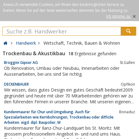
Axxus.ch verwendet Cookies, um Ihnen den bestmöglichen Service zu
bieten. Wenn Sie auf der Seite weitersurfen stimmen Sie der Nutzung zu.
×
Ich stimme zu.
Handwerk
Wirtschaft, Technik, Bauen & Wohnen
Trockenbau & Akustikbau
18
Ergebnisse gefunden
Broggini Gipser AG
St.Gallen
Ob Renovation, Umbau oder Neubau, Innenarbeiten oder
Aussenarbeiten, bei uns sind Sie richtig.
DECKENBAUER
Opfikon
Wir wissen, dass gutes Design ein gutes Geschäft bedeutet2009
gegründet und heute mit über 70 Mitarbeitenden gehören wir zu
den führenden Firmen in unserer Branche. Mit unseren eigenen
Klimadeckensysteme bieten wir Ihnen von der Beratung bis zur
Kundenmaurer für Chur und Umgebung. Auch für
Bonaduz
Montage alles aus einer Hand. Zudem bieten wir hochwertige
Spezialarbeiten wie Kernbohrungen, Trockenbau oder difficile
Deckensysteme und sind...
Arbeiten. eigd. dipl. Baupolier, M
Kundenmaurer für Ilanz-Chur-Landquart bis St. Moritz. Mit
grossem professionellem Angebot in- und rund ums Haus.