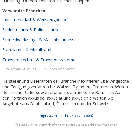
Finishing, Drehen, Polieren, Finishen, Läppen,
Oberflächenbearbeitung, Walzenschleiferei, Walzenschleifen,
Verwandte Branchen
Gummiwalzen, Glättwerk, in der Schweiz, Raum Zürich, Basel,
Bern, Luzern,...
Industriebedarf & Werkzeugbedarf
Schleiftechnik & Poliertechnik
Schneidwerkzeuge & Maschinenmesser
Stahlhandel & Metallhandel
Transporttechnik & Transportsysteme
Diese Anfrage wurde in 0,01 Sekunden beantwortet.
Hersteller und Lieferanten der Branche informieren über Angebote
und Fertigungsverfahren bei Walzen, Zylindern, Trommeln, Wellen,
Rollen und Räder sowie rotations-symmetrische Bauteilen. Auf
den Portalen axxus.de, axxus.at und axxus.ch erwarten Sie
Angebote aus Deutschland, Österreich und der Schweiz.
Impressum
•
Kritik oder Ideen?
© 1998 - 2026 Wirtschaftsnetz axxus • Alle Rechte vorbehalten