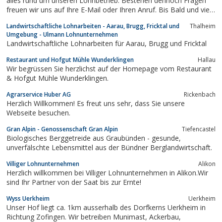
alles rund um unseren Lohnbetrieb. Bestehen dennoch Fragen
freuen wir uns auf Ihre E-Mail oder Ihren Anruf. Bis Bald und viel
Spass beim Stöbern!
Landwirtschaftliche Lohnarbeiten - Aarau, Brugg, Fricktal und
Thalheim
Umgebung - Ulmann Lohnunternehmen
Landwirtschaftliche Lohnarbeiten für Aarau, Brugg und Fricktal
Restaurant und Hofgut Mühle Wunderklingen
Hallau
Wir begrüssen Sie herzlichst auf der Homepage vom Restaurant
& Hofgut Mühle Wunderklingen.
Agrarservice Huber AG
Rickenbach
Herzlich Willkommen! Es freut uns sehr, dass Sie unsere
Webseite besuchen.
Gran Alpin - Genossenschaft Gran Alpin
Tiefencastel
Biologisches Berggetreide aus Graubünden - gesunde,
unverfälschte Lebensmittel aus der Bündner Berglandwirtschaft.
Villiger Lohnunternehmen
Alikon
Herzlich willkommen bei Villiger Lohnunternehmen in Alikon.Wir
sind Ihr Partner von der Saat bis zur Ernte!
Wyss Uerkheim
Uerkheim
Unser Hof liegt ca. 1km ausserhalb des Dorfkerns Uerkheim in
Richtung Zofingen. Wir betreiben Munimast, Ackerbau,