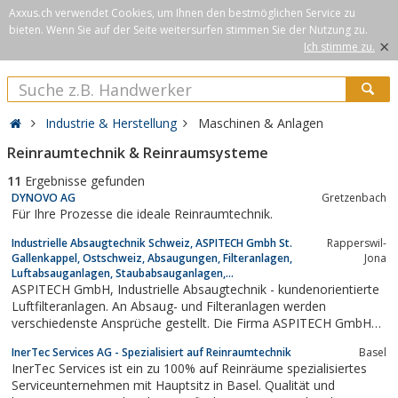
Axxus.ch verwendet Cookies, um Ihnen den bestmöglichen Service zu
bieten. Wenn Sie auf der Seite weitersurfen stimmen Sie der Nutzung zu.
×
Ich stimme zu.
Industrie & Herstellung
Maschinen & Anlagen
Reinraumtechnik & Reinraumsysteme
11
Ergebnisse gefunden
DYNOVO AG
Gretzenbach
Für Ihre Prozesse die ideale Reinraumtechnik.
Industrielle Absaugtechnik Schweiz, ASPITECH Gmbh St.
Rapperswil-
Gallenkappel, Ostschweiz, Absaugungen, Filteranlagen,
Jona
Luftabsauganlagen, Staubabsauganlagen,...
ASPITECH GmbH, Industrielle Absaugtechnik - kundenorientierte
Luftfilteranlagen. An Absaug- und Filteranlagen werden
verschiedenste Ansprüche gestellt. Die Firma ASPITECH GmbH
analysiert die Vorgaben und Bedürfnisse der Kundschaft. Ob
InerTec Services AG - Spezialisiert auf Reinraumtechnik
Basel
Neuanlagen, Anpassungen oder Revisionen, wenn es um
InerTec Services ist ein zu 100% auf Reinräume spezialisiertes
Absaugungen und Filteranlagen geht, so ist...
Serviceunternehmen mit Hauptsitz in Basel. Qualität und