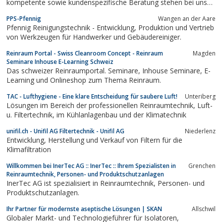
kompetente sowie kundenspezifische Beratung stehen bei uns
im Mittelpunkt.
PPS-Pfennig
Wangen an der Aare
Pfennig Reinigungstechnik - Entwicklung, Produktion und Vertrieb
von Werkzeugen für Handwerker und Gebäudereiniger.
Reinraum Portal - Swiss Cleanroom Concept - Reinraum
Magden
Seminare Inhouse E-Learning Schweiz
Das schweizer Reinraumportal. Seminare, Inhouse Seminare, E-
Learning und Onlineshop zum Thema Reinraum.
TAC - Lufthygiene - Eine klare Entscheidung für saubere Luft!
Unteriberg
Lösungen im Bereich der professionellen Reinraumtechnik, Luft-
u. Filtertechnik, im Kühlanlagenbau und der Klimatechnik
unifil.ch - Unifil AG Filtertechnik - Unifil AG
Niederlenz
Entwicklung, Herstellung und Verkauf von Filtern für die
Klimafiltration
Willkommen bei InerTec AG :: InerTec :: Ihrem Spezialisten in
Grenchen
Reinraumtechnik, Personen- und Produktschutzanlagen
InerTec AG ist spezialisiert in Reinraumtechnik, Personen- und
Produktschutzanlagen.
Ihr Partner für modernste aseptische Lösungen | SKAN
Allschwil
Globaler Markt- und Technologieführer für Isolatoren,