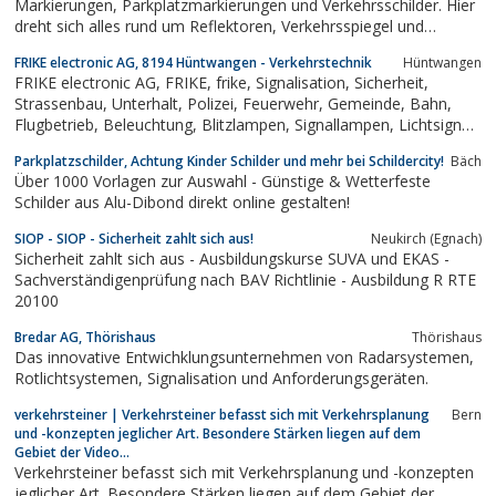
Markierungen, Parkplatzmarkierungen und Verkehrsschilder. Hier
dreht sich alles rund um Reflektoren, Verkehrsspiegel und
Strassenmarkierungen. Bei Fragen zu den Themen
FRIKE electronic AG, 8194 Hüntwangen - Verkehrstechnik
Hüntwangen
Fahrbahnschwellen, Verbotstafeln oder Bodenschwellen kann
FRIKE electronic AG, FRIKE, frike, Signalisation, Sicherheit,
man sich an die K. Morf AG wenden
Strassenbau, Unterhalt, Polizei, Feuerwehr, Gemeinde, Bahn,
Flugbetrieb, Beleuchtung, Blitzlampen, Signallampen, Lichtsignal,
Bake, Baustelle, Warnleitanhänger, Signalanhänger,
Parkplatzschilder, Achtung Kinder Schilder und mehr bei Schildercity!
Bäch
Anpralldämpfer, TMA, Signalisation, Lichtsignalanlage,...
Über 1000 Vorlagen zur Auswahl - Günstige & Wetterfeste
Schilder aus Alu-Dibond direkt online gestalten!
SIOP - SIOP - Sicherheit zahlt sich aus!
Neukirch (Egnach)
Sicherheit zahlt sich aus - Ausbildungskurse SUVA und EKAS -
Sachverständigenprüfung nach BAV Richtlinie - Ausbildung R RTE
20100
Bredar AG, Thörishaus
Thörishaus
Das innovative Entwichklungsunternehmen von Radarsystemen,
Rotlichtsystemen, Signalisation und Anforderungsgeräten.
verkehrsteiner | Verkehrsteiner befasst sich mit Verkehrsplanung
Bern
und -konzepten jeglicher Art. Besondere Stärken liegen auf dem
Gebiet der Video...
Verkehrsteiner befasst sich mit Verkehrsplanung und -konzepten
jeglicher Art. Besondere Stärken liegen auf dem Gebiet der