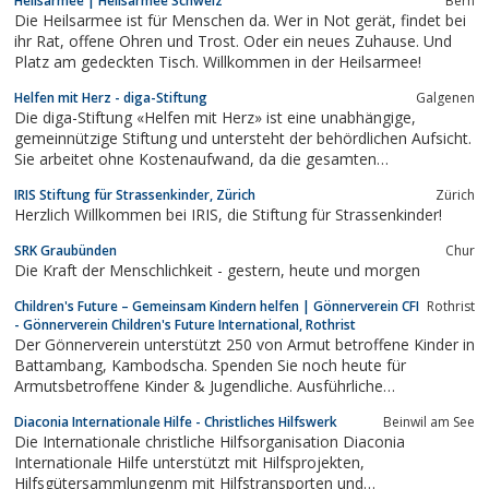
Heilsarmee | Heilsarmee Schweiz
Bern
Hilfe zu Selbsthilfe leisten möchten um den Lebensstandard auf
Die Heilsarmee ist für Menschen da. Wer in Not gerät, findet bei
Dauer zu erhöhen.
ihr Rat, offene Ohren und Trost. Oder ein neues Zuhause. Und
Platz am gedeckten Tisch. Willkommen in der Heilsarmee!
Helfen mit Herz - diga-Stiftung
Galgenen
Die diga-Stiftung «Helfen mit Herz» ist eine unabhängige,
gemeinnützige Stiftung und untersteht der behördlichen Aufsicht.
Sie arbeitet ohne Kostenaufwand, da die gesamten
administrativen Kosten inkl. Porti von der diga möbel ag
IRIS Stiftung für Strassenkinder, Zürich
Zürich
übernommen werden. Auf diese Weise kommen alle Spenden zu
Herzlich Willkommen bei IRIS, die Stiftung für Strassenkinder!
100% den Begünstigten zugute.
SRK Graubünden
Chur
Die Kraft der Menschlichkeit - gestern, heute und morgen
Children's Future – Gemeinsam Kindern helfen | Gönnerverein CFI
Rothrist
- Gönnerverein Children's Future International, Rothrist
Der Gönnerverein unterstützt 250 von Armut betroffene Kinder in
Battambang, Kambodscha. Spenden Sie noch heute für
Armutsbetroffene Kinder & Jugendliche. Ausführliche
Informationen finden Sie hier >
Diaconia Internationale Hilfe - Christliches Hilfswerk
Beinwil am See
Die Internationale christliche Hilfsorganisation Diaconia
Internationale Hilfe unterstützt mit Hilfsprojekten,
Hilfsgütersammlungenm mit Hilfstransporten und