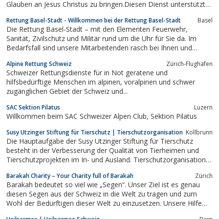
Glauben an Jesus Christus zu bringen.Diesen Dienst unterstützt
das Missionswerk durch praktische Hilfe, karitative Einsätze,
Rettung Basel-Stadt - Willkommen bei der Rettung Basel-Stadt
Basel
Predigtdienste und viele weitere Projekte gelebter christlicher
Die Rettung Basel-Stadt – mit den Elementen Feuerwehr,
Nächstenliebe.Dazu...
Sanität, Zivilschutz und Militär rund um die Uhr für Sie da. Im
Bedarfsfall sind unsere Mitarbeitenden rasch bei Ihnen und
helfen kompetent. Grosses Engagement gepaart mit modernen
Alpine Rettung Schweiz
Zürich-Flughafen
Einsatzmitteln sind der Beitrag der Rettung an die Sicherheit für
Schweizer Rettungsdienste für in Not geratene und
die Bevölkerung des...
hilfsbedürftige Menschen im alpinen, voralpinen und schwer
zugänglichen Gebiet der Schweiz und...
SAC Sektion Pilatus
Luzern
Willkommen beim SAC Schweizer Alpen Club, Sektion Pilatus
Susy Utzinger Stiftung für Tierschutz | Tierschutzorganisation
Kollbrunn
Die Hauptaufgabe der Susy Utzinger Stiftung für Tierschutz
besteht in der Verbesserung der Qualität von Tierheimen und
Tierschutzprojekten im In- und Ausland. Tierschutzorganisation
Schweiz
Barakah Charity – Your Charity full of Barakah
Zürich
Barakah bedeutet so viel wie „Segen“. Unser Ziel ist es genau
diesen Segen aus der Schweiz in die Welt zu tragen und zum
Wohl der Bedürftigen dieser Welt zu einzusetzen. Unsere Hilfe
richtet sich zum einen an die ärmsten dieser Welt, welchen wir