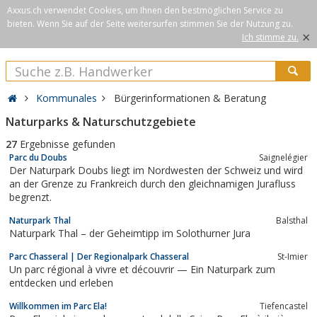
Axxus.ch verwendet Cookies, um Ihnen den bestmöglichen Service zu
bieten. Wenn Sie auf der Seite weitersurfen stimmen Sie der Nutzung zu.
×
Ich stimme zu.
Kommunales
Bürgerinformationen & Beratung
Naturparks & Naturschutzgebiete
27
Ergebnisse gefunden
Parc du Doubs
Saignelégier
Der Naturpark Doubs liegt im Nordwesten der Schweiz und wird
an der Grenze zu Frankreich durch den gleichnamigen Jurafluss
begrenzt.
Naturpark Thal
Balsthal
Naturpark Thal – der Geheimtipp im Solothurner Jura
Parc Chasseral | Der Regionalpark Chasseral
St-Imier
Un parc régional à vivre et découvrir — Ein Naturpark zum
entdecken und erleben
Willkommen im Parc Ela!
Tiefencastel