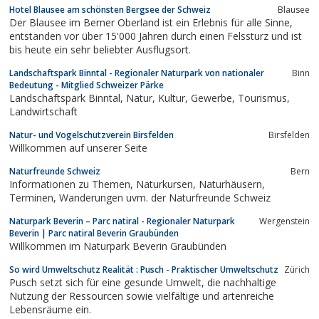
Hotel Blausee am schönsten Bergsee der Schweiz
Blausee
Der Blausee im Berner Oberland ist ein Erlebnis für alle Sinne,
entstanden vor über 15'000 Jahren durch einen Felssturz und ist
bis heute ein sehr beliebter Ausflugsort.
Landschaftspark Binntal - Regionaler Naturpark von nationaler
Binn
Bedeutung - Mitglied Schweizer Pärke
Landschaftspark Binntal, Natur, Kultur, Gewerbe, Tourismus,
Landwirtschaft
Natur- und Vogelschutzverein Birsfelden
Birsfelden
Willkommen auf unserer Seite
Naturfreunde Schweiz
Bern
Informationen zu Themen, Naturkursen, Naturhäusern,
Terminen, Wanderungen uvm. der Naturfreunde Schweiz
Naturpark Beverin – Parc natiral - Regionaler Naturpark
Wergenstein
Beverin | Parc natiral Beverin Graubünden
Willkommen im Naturpark Beverin Graubünden
So wird Umweltschutz Realität : Pusch - Praktischer Umweltschutz
Zürich
Pusch setzt sich für eine gesunde Umwelt, die nachhaltige
Nutzung der Ressourcen sowie vielfältige und artenreiche
Lebensräume ein.