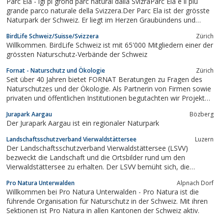
Parc Ela - igl pi grond parc natural dalla SvizraParc Ela è il più
grande parco naturale della Svizzera.Der Parc Ela ist der grösste
Naturpark der Schweiz. Er liegt im Herzen Graubündens und
vereint die drei Sprachkulturen Romanisch, Deutsch und
BirdLife Schweiz/Suisse/Svizzera
Zürich
Italienisch.
Willkommen. BirdLife Schweiz ist mit 65'000 Mitgliedern einer der
grössten Naturschutz-Verbände der Schweiz
Fornat - Naturschutz und Ökologie
Zürich
Seit über 40 Jahren bietet FORNAT Beratungen zu Fragen des
Naturschutzes und der Ökologie. Als Partnerin von Firmen sowie
privaten und öffentlichen Institutionen begutachten wir Projekte,
erarbeiten Konzepte und begleiten die Umsetzung – engagiert,
Jurapark Aargau
Bözberg
gründlich und unabhängig.
Der Jurapark Aargau ist ein regionaler Naturpark
Landschaftsschutzverband Vierwaldstättersee
Luzern
Der Landschaftsschutzverband Vierwaldstättersee (LSVV)
bezweckt die Landschaft und die Ortsbilder rund um den
Vierwaldstättersee zu erhalten. Der LSVV bemüht sich, die
Schutzbestrebungen in den fünf Uferkantonen zu koordinieren.
Pro Natura Unterwalden
Alpnach Dorf
Zudem unterstützt er Organisationen mit ähnlichen
Willkommen bei Pro Natura Unterwalden - Pro Natura ist die
Zielsetzungen.
führende Organisation für Naturschutz in der Schweiz. Mit ihren
Sektionen ist Pro Natura in allen Kantonen der Schweiz aktiv.