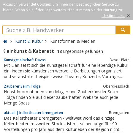
Axxus.ch verwendet Cookies, um Ihnen den bestmöglichen Service zu
bieten. Wenn Sie auf der Seite weitersurfen stimmen Sie der Nutzung zu.
×
Ich stimme zu.
Kunst & Kultur
Kunstformen & Medien
Kleinkunst & Kabarett
18
Ergebnisse gefunden
Kunstgesellschaft Davos
Davos Platz
Mit Elan setzt sich die Kunstgesellschaft für eine lebendige Kultur
ein, indem sie künstlerisch wertvolle Darbietungen organisiert
und veranstaltet beispielsweise Theater, Konzerte, Vorträge,
Lesungen, Filme und Ausstellungen.
Zauberer Selim Tolga
Oberdiessbach
Nebst Informationen zum Magier und Zauberkünstler Selim
Tolga finden Sie auf dieser zauberhaften Website auch jede
Menge Spass.
aktuell | kellertheater bremgarten
Bremgarten
Das Kellertheater Bremgarten - weltweit wohl das einzige
Kellertheater im zweiten Stock – ist mit seinen ungefähr 90
Vorstellungen pro Jahr aus dem Kulturleben der Region nicht