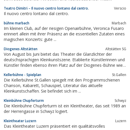
Teatro Dimitri – Il nuovo centro lontano dal centro.
Verscio
Il nuovo centro lontano dal centro.
bühne marbach
Marbach
Im kleinen Club, auf der riesigen Openairbühne, Veronica Fusaro
erinnert allein mit ihrer Präsenz an die essentiellen Zutaten eines
magischen Konzerts: gute ...
Diogenes Altstätten
Altstätten SG
Von August bis Juni bietet das Theater die Glanzlichter der
deutschsprachigen Kleinkunstszene. Etablierte Künstlerinnen und
Künstler finden ebenso ihren Platz auf der Diogenes-Bühne wie
...
Kellerbühne - Spielplan
St.Gallen
Die Kellerbühne St.Gallen spiegelt mit den Programmschienen
Chanson, Kabarett, Schauspiel, Literatur das aktuelle
Kleinkunstschaffen. Sie befindet sich im ...
Kleinbühne Chupferturm
Schwyz
Die Kleinbühne Chupferturm ist ein Kleintheater, das seit 1989 an
der Herrengasse in Schwyz logiert.
Kleintheater Luzern
Luzern
Das Kleintheater Luzern präsentiert ein qualitätsvolles