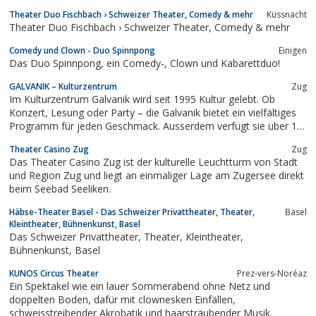
mehr wegzudenken.
Theater Duo Fischbach › Schweizer Theater, Comedy & mehr
Küssnacht
Theater Duo Fischbach › Schweizer Theater, Comedy & mehr
Comedy und Clown - Duo Spinnpong
Einigen
Das Duo Spinnpong, ein Comedy-, Clown und Kabarettduo!
GALVANIK – Kulturzentrum
Zug
Im Kulturzentrum Galvanik wird seit 1995 Kultur gelebt. Ob
Konzert, Lesung oder Party – die Galvanik bietet ein vielfältiges
Programm für jeden Geschmack. Ausserdem verfügt sie über 11
Proberäume und einen grossen Multifunktionsraum, der auch für
Theater Casino Zug
Zug
private Feiern genutzt werden kann. 7 Festangestellte und
Das Theater Casino Zug ist der kulturelle Leuchtturm von Stadt
zahlreiche Freelancer...
und Region Zug und liegt an einmaliger Lage am Zugersee direkt
beim Seebad Seeliken.
Häbse-Theater Basel - Das Schweizer Privattheater, Theater,
Basel
Kleintheater, Bühnenkunst, Basel
Das Schweizer Privattheater, Theater, Kleintheater,
Bühnenkunst, Basel
KUNOS Circus Theater
Prez-vers-Noréaz
Ein Spektakel wie ein lauer Sommerabend ohne Netz und
doppelten Boden, dafür mit clownesken Einfällen,
schweisstreibender Akrobatik und haarsträubender Musik.