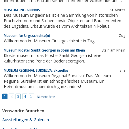
Innerrhoden. Im Zentrum stehen Themen der Volkskunde und
der populären Alltagskultur.
MUSEUM ENGIADINAIS
St. Moritz
Das Museum Engiadinais ist eine Sammlung von historischen
Prachtzimmern und Stuben sowie Objekten und Bauelementen
des Engadins. Erbaut wurde es vom Architekten Nikolaus
Hartmann, im ...
Museum für Urgeschichte(n)
Zug
Willkommen im Museum für Urgeschichte in Zug
Museum Kloster Sankt Georgen in Stein am Rhein
Stein am Rhein
Klostermuseum - das Kloster Sankt Georgen ist eine
kulturhistorische Perle der Bodenseeregion.
MUSEUM REGIUNAL SURSELVA: aktuelles
Ilanz
Willkommen im Museum Regiunal Surselva! Das Museum
Regiunal Surselva ist ein ethnografisches Museum. Ein
Heimatmuseum - aber doch ganz anders!
1
2
3
4
5
Nächste Seite
Verwandte Branchen
Ausstellungen & Galerien