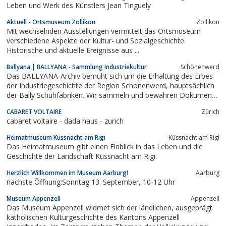
Leben und Werk des Künstlers Jean Tinguely
Aktuell - Ortsmuseum Zollikon
Zollikon
Mit wechselnden Ausstellungen vermittelt das Ortsmuseum
verschiedene Aspekte der Kultur- und Sozialgeschichte.
Historische und aktuelle Ereignisse aus ...
Ballyana | BALLYANA - Sammlung Industriekultur
Schönenwerd
Das BALLYANA-Archiv bemüht sich um die Erhaltung des Erbes
der Industriegeschichte der Region Schönenwerd, hauptsächlich
der Bally Schuhfabriken. Wir sammeln und bewahren Dokumente
und Gegenstände aus der Vergangenheit der Industrie wie z.B.
CABARET VOLTAIRE
Zürich
Schuhe und Produkte der Bandindustrie, Fotos, Bilder, Briefe,
cabaret voltaire - dada haus - zurich
Notizen, Tagebücher,...
Heimatmuseum Küssnacht am Rigi
Küssnacht am Rigi
Das Heimatmuseum gibt einen Einblick in das Leben und die
Geschichte der Landschaft Küssnacht am Rigi.
Herzlich Willkommen im Museum Aarburg!
Aarburg
nächste Öffnung:Sonntag 13. September, 10-12 Uhr
Museum Appenzell
Appenzell
Das Museum Appenzell widmet sich der ländlichen, ausgeprägt
katholischen Kulturgeschichte des Kantons Appenzell