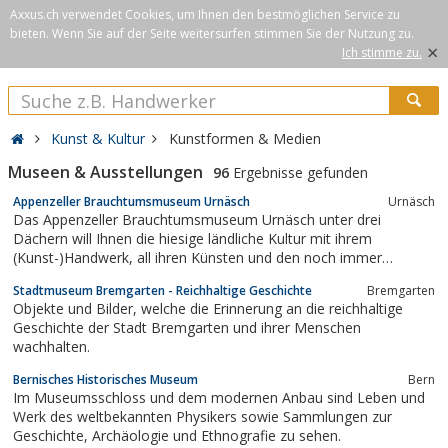
Axxus.ch verwendet Cookies, um Ihnen den bestmöglichen Service zu
bieten. Wenn Sie auf der Seite weitersurfen stimmen Sie der Nutzung zu.
×
Ich stimme zu.
Kunst & Kultur
Kunstformen & Medien
Museen & Ausstellungen
96
Ergebnisse gefunden
Appenzeller Brauchtumsmuseum Urnäsch
Urnäsch
Das Appenzeller Brauchtumsmuseum Urnäsch unter drei
Dächern will Ihnen die hiesige ländliche Kultur mit ihrem
(Kunst-)Handwerk, all ihren Künsten und den noch immer
lebendigen Bräuchen erschliessen.
Stadtmuseum Bremgarten - Reichhaltige Geschichte
Bremgarten
Objekte und Bilder, welche die Erinnerung an die reichhaltige
Geschichte der Stadt Bremgarten und ihrer Menschen
wachhalten.
Bernisches Historisches Museum
Bern
Im Museumsschloss und dem modernen Anbau sind Leben und
Werk des weltbekannten Physikers sowie Sammlungen zur
Geschichte, Archäologie und Ethnografie zu sehen.