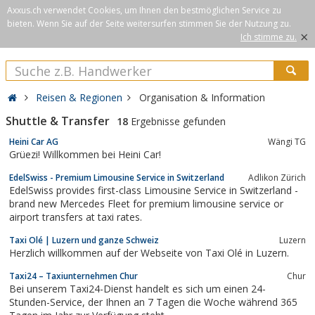
Axxus.ch verwendet Cookies, um Ihnen den bestmöglichen Service zu
bieten. Wenn Sie auf der Seite weitersurfen stimmen Sie der Nutzung zu.
×
Ich stimme zu.
Reisen & Regionen
Organisation & Information
Shuttle & Transfer
18
Ergebnisse gefunden
Heini Car AG
Wängi TG
Grüezi! Willkommen bei Heini Car!
EdelSwiss - Premium Limousine Service in Switzerland
Adlikon Zürich
EdelSwiss provides first-class Limousine Service in Switzerland -
brand new Mercedes Fleet for premium limousine service or
airport transfers at taxi rates.
Taxi Olé | Luzern und ganze Schweiz
Luzern
Herzlich willkommen auf der Webseite von Taxi Olé in Luzern.
Taxi24 – Taxiunternehmen Chur
Chur
Bei unserem Taxi24-Dienst handelt es sich um einen 24-
Stunden-Service, der Ihnen an 7 Tagen die Woche während 365