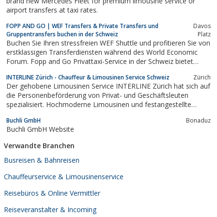
brand new Mercedes Fleet for premium limousine service or
airport transfers at taxi rates.
FOPP AND GO | WEF Transfers & Private Transfers und
Davos
Gruppentransfers buchen in der Schweiz
Platz
Buchen Sie Ihren stressfreien WEF Shuttle und profitieren Sie von
erstklassigen Transferdiensten während des World Economic
Forum. Fopp and Go Privattaxi-Service in der Schweiz bietet
Ihnen bequeme Buchungsoptionen für Einzelreisende sowie
INTERLINE Zürich - Chauffeur & Limousinen Service Schweiz
Zürich
Gruppentransfers. Sichern Sie sich einen reibungslosen
Der gehobene Limousinen Service INTERLINE Zürich hat sich auf
Flughafentransfer in Zürich und...
die Personenbeförderung von Privat- und Geschäftsleuten
spezialisiert. Hochmoderne Limousinen und festangestellte
Chauffeure garantieren Diskretion und Qualität. Auch ein Bus
Buchli GmbH
Bonaduz
Service und ein Aircraft Charter Service für Gruppen oder
Buchli GmbH Website
Incentive Reisen wird angeboten.Das...
Verwandte Branchen
Busreisen & Bahnreisen
Chauffeurservice & Limousinenservice
Reisebüros & Online Vermittler
Reiseveranstalter & Incoming