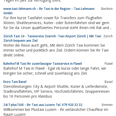
Tagen im Jahr zur Verfügung steht.
www.taxi-lehmann.ch – Ihr Taxi in der Region – Taxi Lehmann
Berikon
GmbH
Für Ihre kurze Taxifahrt sowie für Transfers zum Flughafen
Kloten, Shuttleservices, Kurier- oder Botenfahrten sind wir gern
für Sie da. Unser qualifiziertes Personal steht Ihnen mit Rat und ..
Zürich Taxi 24 - Taxiservice Zuerich -Taxi Airport Zürich | Mit Taxi
Zürich
Zürich bequem ans Ziel
Wohin die Reise auch geht, Mit dem Zürich Taxi kommen Sie
immer sicher und pünktlich ans Ziel. Ordern können Sie Ihr Taxi
direkt online.
Bahnhof M Taxi Ihr zuverlässiger Taxiservice in Flawil
Flawil
Bahnhof M Taxi in Flawil - Egal ob kurze oder lange Fahrt, wir
bringen Sie sicher, schnell und zuverlässig ans Ziel.
Enzo Taxi Basel
Basel
Dienstleistungen: City & Airport Shuttle, Kurier & Lieferdienste,
Stadtrundfahrten, VIP Service, Hochzeitsfahrten, Gruppenreisen
bis 16 Personen pro Kleinbus
24/7 plusTAXI – Ihr Taxi aus Luzern Tel. 079 920 32 32
Emmen
Willkommen bei Plustaxi Luzern - Ihr verlässlicher Chauffeur im
Raum Luzern