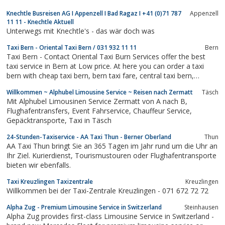
Knechtle Busreisen AG I Appenzell I Bad Ragaz I +41 (0)71 787
Appenzell
11 11 - Knechtle Aktuell
Unterwegs mit Knechtle's - das wär doch was
Taxi Bern - Oriental Taxi Bern / 031 932 11 11
Bern
Taxi Bern - Contact Oriental Taxi Burn Services offer the best
taxi service in Bern at Low price. At here you can order a taxi
bern with cheap taxi bern, bern taxi fare, central taxi bern,
discount taxi fare in Bern, local taxi in bern, best cabs Bern,
Willkommen ~ Alphubel Limousine Service ~ Reisen nach Zermatt
Täsch
order a cab bern, low price cab in Bern, local cab service in bern.
Mit Alphubel Limousinen Service Zermatt von A nach B,
Flughafentransfers, Event Fahrservice, Chauffeur Service,
Gepäcktransporte, Taxi in Täsch
24-Stunden-Taxiservice - AA Taxi Thun - Berner Oberland
Thun
AA Taxi Thun bringt Sie an 365 Tagen im Jahr rund um die Uhr an
Ihr Ziel. Kurierdienst, Tourismustouren oder Flughafentransporte
bieten wir ebenfalls.
Taxi Kreuzlingen Taxizentrale
Kreuzlingen
Willkommen bei der Taxi-Zentrale Kreuzlingen - 071 672 72 72
Alpha Zug - Premium Limousine Service in Switzerland
Steinhausen
Alpha Zug provides first-class Limousine Service in Switzerland -