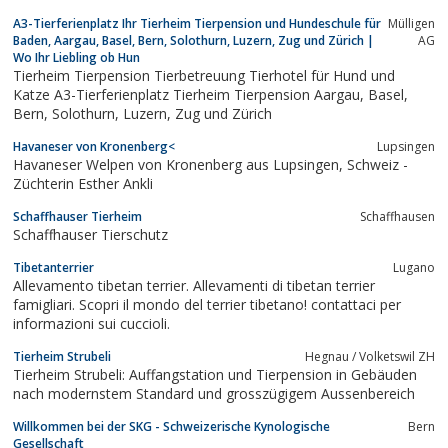
A3-Tierferienplatz Ihr Tierheim Tierpension und Hundeschule für
Mülligen
Baden, Aargau, Basel, Bern, Solothurn, Luzern, Zug und Zürich |
AG
Wo Ihr Liebling ob Hun
Tierheim Tierpension Tierbetreuung Tierhotel für Hund und
Katze A3-Tierferienplatz Tierheim Tierpension Aargau, Basel,
Bern, Solothurn, Luzern, Zug und Zürich
Havaneser von Kronenberg<
Lupsingen
Havaneser Welpen von Kronenberg aus Lupsingen, Schweiz -
Züchterin Esther Ankli
Schaffhauser Tierheim
Schaffhausen
Schaffhauser Tierschutz
Tibetanterrier
Lugano
Allevamento tibetan terrier. Allevamenti di tibetan terrier
famigliari. Scopri il mondo del terrier tibetano! contattaci per
informazioni sui cuccioli.
Tierheim Strubeli
Hegnau / Volketswil ZH
Tierheim Strubeli: Auffangstation und Tierpension in Gebäuden
nach modernstem Standard und grosszügigem Aussenbereich
Willkommen bei der SKG - Schweizerische Kynologische
Bern
Gesellschaft