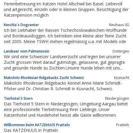
Ferienbetreuung im Katzen Hotel Allschwil bei Basel. Liebevoll
und artgerecht, einzeln oder in kleinen Gruppen. Besichtigung der
Katzenpension möglich
Keschla`s Dogcenter
Neuhaus SG
Ich bin Liebhaber der Rassen Tschechoslowakischen-Wolfhunde
und Bordeauxdoggen. Ich betreiben eine kleine aber feine Zucht
seit 2005. Meine TSWH stehen regelmässig u.a. mit Models ode
Landseer vom Palmenstein
Döttingen
Wir sind eine Schweizer Landseerzucht und legen bei unserer
Zucht grossen Wert darauf gutmütige, gelassene, gut gepragte
und gesunde Hunde zu Züchten.Unsere Hunde leben mit uns
zusammen immer dort wo wir gerade sind. Sie sind Teil unserer
Makololo Rhodesian Ridgebacks Zucht Schweiz
Küsnacht
Familie.
Makololo Rhodesian Ridgebacks Kennel Anne-Marie Schmidt-
Pfister und Dr. Christian R. Schmidt in Küsnacht, Schweiz.
Tierhotel 5 Stern
Niedergösgen
Das Tierhotel 5 Stern in Niedergösgen, Umgebung Aargau bietet
eine professionelle Tierbetreuung Ihrer Lieblinge. Unser
Katzenhotel und Hundehotel heisst alle Gäste willkommen.
Willkommen beim KATZEHUUS Pratteln
Pratteln
Das KATZEHUUS in Pratteln