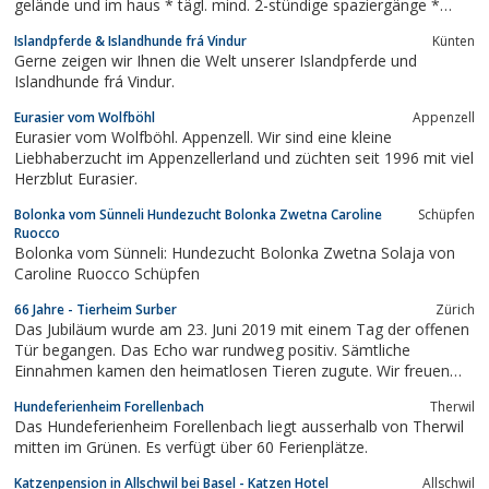
gelände und im haus * tägl. mind. 2-stündige spaziergänge *
foto- und sms-service * fern von verkehr mit grosszügigem
Islandpferde & Islandhunde frá Vindur
Künten
umschwung und badefluss * ausgebildete betreuerin (diplomierte
Gerne zeigen wir Ihnen die Welt unserer Islandpferde und
HEB...
Islandhunde frá Vindur.
Eurasier vom Wolfböhl
Appenzell
Eurasier vom Wolfböhl. Appenzell. Wir sind eine kleine
Liebhaberzucht im Appenzellerland und züchten seit 1996 mit viel
Herzblut Eurasier.
Bolonka vom Sünneli Hundezucht Bolonka Zwetna Caroline
Schüpfen
Ruocco
Bolonka vom Sünneli: Hundezucht Bolonka Zwetna Solaja von
Caroline Ruocco Schüpfen
66 Jahre - Tierheim Surber
Zürich
Das Jubiläum wurde am 23. Juni 2019 mit einem Tag der offenen
Tür begangen. Das Echo war rundweg positiv. Sämtliche
Einnahmen kamen den heimatlosen Tieren zugute. Wir freuen
uns auf die nächsten 66 Jahre mit Ihnen. Ein paar Eindrücke
Hundeferienheim Forellenbach
Therwil
finden Sie im Video rechts, das uns die Hundehilfe Ungarn zu
Das Hundeferienheim Forellenbach liegt ausserhalb von Therwil
unserem Geburtstag geschenkt hat....
mitten im Grünen. Es verfügt über 60 Ferienplätze.
Katzenpension in Allschwil bei Basel - Katzen Hotel
Allschwil