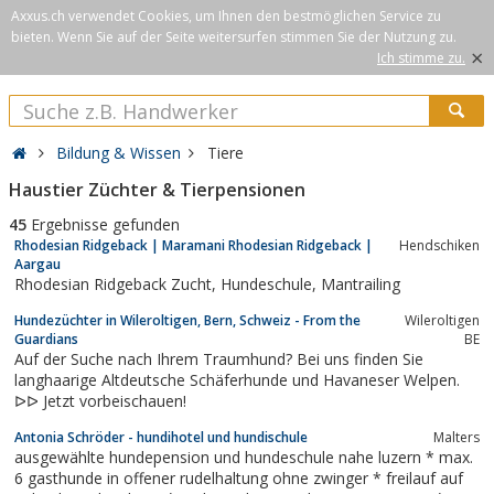
Axxus.ch verwendet Cookies, um Ihnen den bestmöglichen Service zu
bieten. Wenn Sie auf der Seite weitersurfen stimmen Sie der Nutzung zu.
×
Ich stimme zu.
Bildung & Wissen
Tiere
Haustier Züchter & Tierpensionen
45
Ergebnisse gefunden
Rhodesian Ridgeback | Maramani Rhodesian Ridgeback |
Hendschiken
Aargau
Rhodesian Ridgeback Zucht, Hundeschule, Mantrailing
Hundezüchter in Wileroltigen, Bern, Schweiz - From the
Wileroltigen
Guardians
BE
Auf der Suche nach Ihrem Traumhund? Bei uns finden Sie
langhaarige Altdeutsche Schäferhunde und Havaneser Welpen.
ᐅᐅ Jetzt vorbeischauen!
Antonia Schröder - hundihotel und hundischule
Malters
ausgewählte hundepension und hundeschule nahe luzern * max.
6 gasthunde in offener rudelhaltung ohne zwinger * freilauf auf