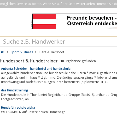
öglichen Service zu bieten. Wenn Sie auf der Seite weitersurfen stimmen Sie d
Sport & Fitness
Tiere & Tiersport
Hundesport & Hundetrainer
18
Ergebnisse gefunden
Antonia Schröder - hundihotel und hundischule
ausgewählte hundepension und hundeschule nahe luzern * max. 6 gasthunde in 
auf gelände und im haus * tägl. mind. 2-stündige spaziergänge * foto- und sm
umschwung und badefluss * ausgebildete betreuerin (diplomierte HEB...
das Hundetraining
Die Hundeschule in Thun bietet Begleithunde-Gruppe (Basis), Sporthunde-Gruppe (BH1) und eine freie Mantrailing (Basis,
Fortgeschritten) an.
Hundeführschule alpha
WILLKOMMEN auf unsere neuen Homepage