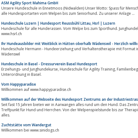
ASM Agility Sport Mahima GmbH
Unsere Hundeschule in Ennetmoos (Nidwalden) Unser Motto: Spass für Mensc
alle Hundesportarten vom Welpen bis zum Seniorhund. Zu unserer Anlage ...
Hundeschule Luzern | Hundesport Reussbühl Littau, Hsrl | Luzern
Hundeschule für alle Hunderassen. Vom Welpe bis zum Sporthund. Junghundekurse, Spassgruppen und viel
www.hsrl.ch
Ihr Hundeausbilder mit Weitblick in Hütten oberhalb Wädenswil - Herzlich w
Hundeschule Hermann - Hundeerziehung und Verhaltenstherapie mit Format im 
Wädenswil
Hundeschule in Basel - Dressurverein Basel Hundesport
Erziehungs- und Junghundekurse, Hundeschule für Agility Training, Familienbegleithunde & Begleithunde, Fährtenhund,
Unterordnung in Basel.
Vom Happyparadise
Willkommen auf www.happyparadise.ch
Willkommen auf der Webseite des Hundesport Zentrums an der Industriestra
Seit fast 15 Jahren bieten wir in Aarwangen alles rund um den Hund. Das Zentru
Treffpunkt für Hund und Herrchen. Von der Welpenspielstunde bis zur Therapie 
alles.
Zuchtstätte vom Wandergut
Willkommen bei www.sinidogs.ch