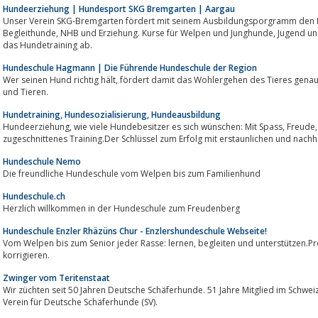
Hundeerziehung | Hundesport SKG Bremgarten | Aargau
Unser Verein SKG-Bremgarten fördert mit seinem Ausbildungsporgramm den Hundesport wie: Ag
Begleithunde, NHB und Erziehung. Kurse für Welpen und Junghunde, Jugend und Hund, sowie Flyball Spiel & Spass runden
das Hundetraining ab.
Hundeschule Hagmann | Die Führende Hundeschule der Region
Wer seinen Hund richtig hält, fördert damit das Wohlergehen des Tieres genauso wie die Sicherheit von anderen Menschen
und Tieren.
Hundetraining, Hundesozialisierung, Hundeausbildung
Hundeerziehung, wie viele Hundebesitzer es sich wünschen: Mit Spass, Freude, gewaltfrei, auf Hund und Besitzer
zugeschnittenes Training.Der Schlüssel zum Erfolg mit erstaunlichen und nachh
Hundeschule Nemo
Die freundliche Hundeschule vom Welpen bis zum Familienhund
Hundeschule.ch
Herzlich willkommen in der Hundeschule zum Freudenberg
Hundeschule Enzler Rhäzüns Chur - Enzlershundeschule Webseite!
Vom Welpen bis zum Senior jeder Rasse: lernen, begleiten und unterstützen.Problemlösungen finden, Fehlverhalten
korrigieren.
Zwinger vom Teritenstaat
Wir züchten seit 50 Jahren Deutsche Schäferhunde. 51 Jahre Mitglied im Schwei
Verein für Deutsche Schäferhunde (SV).