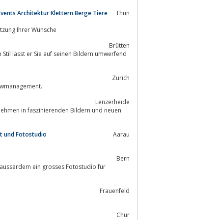
vents Architektur Klettern Berge Tiere
Thun
tent in der Umsetzung Ihrer Wünsche
Brütten
 Stil lässt er Sie auf seinen Bildern umwerfend
Zürich
ich Fashion, Werbung und Showmanagement.
Lenzerheide
t und Fotostudio
Aarau
Bern
 ausserdem ein grosses Fotostudio für
Frauenfeld
Chur