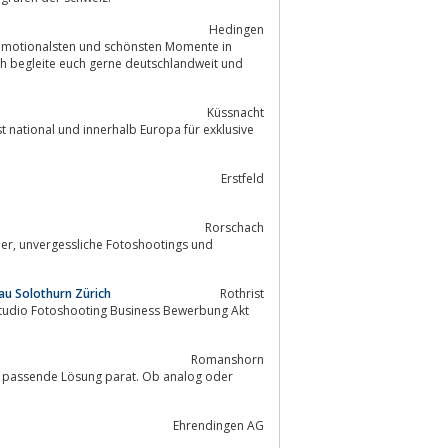
Hedingen
 emotionalsten und schönsten Momente in
Küssnacht
t national und innerhalb Europa für exklusive
Erstfeld
Rorschach
s und
gau Solothurn Zürich
Rothrist
f Studio Fotoshooting Business Bewerbung Akt
Romanshorn
die passende Lösung parat. Ob analog oder
Ehrendingen AG