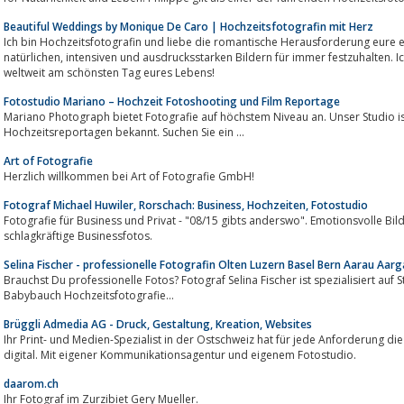
Beautiful Weddings by Monique De Caro | Hochzeitsfotografin mit Herz
Ich bin Hochzeitsfotografin und liebe die romantische Herausforderung eure
natürlichen, intensiven und ausdrucksstarken Bildern für immer festzuhalten. Ich begleite euch gerne deutschlandweit und
weltweit am schönsten Tag eures Lebens!
Fotostudio Mariano – Hochzeit Fotoshooting und Film Reportage
Mariano Photograph bietet Fotografie auf höchstem Niveau an. Unser Studio is
Hochzeitsreportagen bekannt. Suchen Sie ein ...
Art of Fotografie
Herzlich willkommen bei Art of Fotografie GmbH!
Fotograf Michael Huwiler, Rorschach: Business, Hochzeiten, Fotostudio
Fotografie für Business und Privat - "08/15 gibts anderswo". Emotionsvolle Bilder, unvergessliche Fotoshooting
schlagkräftige Businessfotos.
Selina Fischer - professionelle Fotografin Olten Luzern Basel Bern Aarau Aar
Brauchst Du professionelle Fotos? Fotograf Selina Fischer ist spezialisiert au
Babybauch Hochzeitsfotografie...
Brüggli Admedia AG - Druck, Gestaltung, Kreation, Websites
Ihr Print- und Medien-Spezialist in der Ostschweiz hat für jede Anforderung 
digital. Mit eigener Kommunikationsagentur und eigenem Fotostudio.
daarom.ch
Ihr Fotograf im Zurzibiet Gery Mueller.