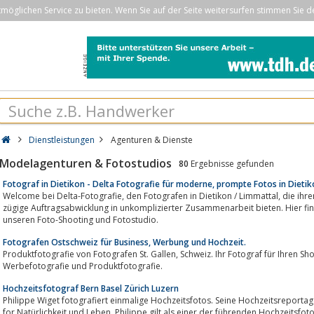
öglichen Service zu bieten. Wenn Sie auf der Seite weitersurfen stimmen Sie d
Dienstleistungen
Agenturen & Dienste
Modelagenturen & Fotostudios
80
Ergebnisse gefunden
Fotograf in Dietikon - Delta Fotografie für moderne, prompte Fotos in Dieti
Welcome bei Delta-Fotografie, den Fotografen in Dietikon / Limmattal, die ihren Kunden moderne und sorgfältige Fotografie,
zügige Auftragsabwicklung in unkomplizierter Zusammenarbeit bieten. Hier fin
unseren Foto-Shooting und Fotostudio.
Fotografen Ostschweiz für Business, Werbung und Hochzeit.
Produktfotografie von Fotografen St. Gallen, Schweiz. Ihr Fotograf für Ihren Shop, Online Shop für professionelle
Werbefotografie und Produktfotografie.
Hochzeitsfotograf Bern Basel Zürich Luzern
Philippe Wiget fotografiert einmalige Hochzeitsfotos. Seine Hochzeitsreportagen sind emotional, l
for Natürlichkeit und Leben. Philippe gilt als einer der führenden Hochzeitsfot