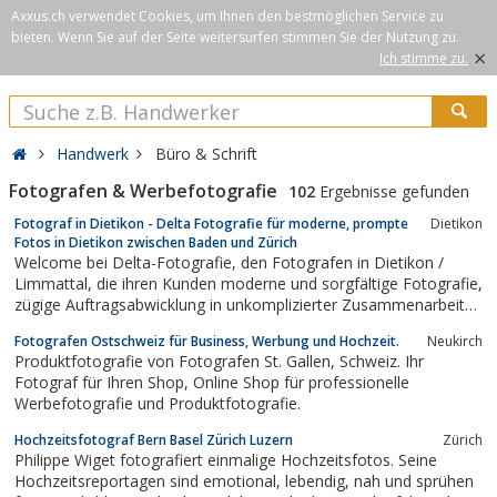
Axxus.ch verwendet Cookies, um Ihnen den bestmöglichen Service zu
bieten. Wenn Sie auf der Seite weitersurfen stimmen Sie der Nutzung zu.
×
Ich stimme zu.
Handwerk
Büro & Schrift
Fotografen & Werbefotografie
102
Ergebnisse gefunden
Fotograf in Dietikon - Delta Fotografie für moderne, prompte
Dietikon
Fotos in Dietikon zwischen Baden und Zürich
Welcome bei Delta-Fotografie, den Fotografen in Dietikon /
Limmattal, die ihren Kunden moderne und sorgfältige Fotografie,
zügige Auftragsabwicklung in unkomplizierter Zusammenarbeit
bieten. Hier finden Sie Informationen und Bildbeispiele zu
Fotografen Ostschweiz für Business, Werbung und Hochzeit.
Neukirch
unseren Foto-Shooting und Fotostudio.
Produktfotografie von Fotografen St. Gallen, Schweiz. Ihr
Fotograf für Ihren Shop, Online Shop für professionelle
Werbefotografie und Produktfotografie.
Hochzeitsfotograf Bern Basel Zürich Luzern
Zürich
Philippe Wiget fotografiert einmalige Hochzeitsfotos. Seine
Hochzeitsreportagen sind emotional, lebendig, nah und sprühen