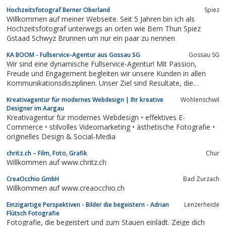
Hochzeitsfotograf Berner Oberland
Spiez
Willkommen auf meiner Webseite. Seit 5 Jahren bin ich als
Hochzeitsfotograf unterwegs an orten wie Bern Thun Spiez
Gstaad Schwyz Brunnen um nur ein paar zu nennen
KA BOOM - Fullservice-Agentur aus Gossau SG
Gossau SG
Wir sind eine dynamische Fullservice-Agentur! Mit Passion,
Freude und Engagement begleiten wir unsere Kunden in allen
Kommunikationsdisziplinen. Unser Ziel sind Resultate, die
bewegen, und Ideen, die fliegen.
Kreativagentur für modernes Webdesign | Ihr kreative
Wohlenschwil
Designer im Aargau
Kreativagentur für modernes Webdesign • effektives E-
Commerce • stilvolles Videomarketing • ästhetische Fotografie •
originelles Design & Social-Media
chritz.ch – Film, Foto, Grafik
Chur
Willkommen auf www.chritz.ch
CreaOcchio GmbH
Bad Zurzach
Willkommen auf www.creaocchio.ch
Einzigartige Perspektiven - Bilder die begeistern - Adrian
Lenzerheide
Flütsch Fotografie
Fotografie, die begeistert und zum Stauen einlädt. Zeige dich