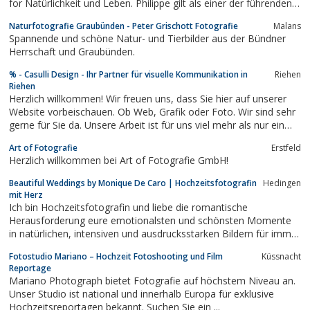
for Natürlichkeit und Leben. Philippe gilt als einer der führenden
Hochzeitsfotografen der Schweiz.
Naturfotografie Graubünden - Peter Grischott Fotografie
Malans
Spannende und schöne Natur- und Tierbilder aus der Bündner
Herrschaft und Graubünden.
% - Casulli Design - Ihr Partner für visuelle Kommunikation in
Riehen
Riehen
Herzlich willkommen! Wir freuen uns, dass Sie hier auf unserer
Website vorbeischauen. Ob Web, Grafik oder Foto. Wir sind sehr
gerne für Sie da. Unsere Arbeit ist für uns viel mehr als nur ein
Job. Wir lieben unser Handwerk. Wir lieben es im freien Internet
Art of Fotografie
Erstfeld
aktiv zu sein. Wir lieben es Wissen und Erfahrungen mit anderen
Herzlich willkommen bei Art of Fotografie GmbH!
zu teilen...
Beautiful Weddings by Monique De Caro | Hochzeitsfotografin
Hedingen
mit Herz
Ich bin Hochzeitsfotografin und liebe die romantische
Herausforderung eure emotionalsten und schönsten Momente
in natürlichen, intensiven und ausdrucksstarken Bildern für immer
festzuhalten. Ich begleite euch gerne deutschlandweit und
Fotostudio Mariano – Hochzeit Fotoshooting und Film
Küssnacht
weltweit am schönsten Tag eures Lebens!
Reportage
Mariano Photograph bietet Fotografie auf höchstem Niveau an.
Unser Studio ist national und innerhalb Europa für exklusive
Hochzeitsreportagen bekannt. Suchen Sie ein ...