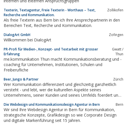
internen und externen Anspruchsgruppen
Texterin, Textagentur, Freie Texterin - Worthaus – Text,
Zollikofen
Recherche und Kommunikation.
Als freie Texterin aus Bern bin ich Ihre Ansprechpartnerin in den
Bereichen Text, Recherche und Kommunikation.
DialogArt GmbH
Zofingen
Willkommen bei DialogArt
PR-Profi für Medien-, Konzept- und Textarbeit mit grosser
Gwatt /
Erfahrung
Thun
me.kommunikation Thun macht Kommunikationsberatung und -
coaching für Unternehmen, Institutionen, Schulen und
Freiberufliche
Beer, Jungo & Partner
Zürich
Wer Kommunikation differenziert und gleichzeitig ganzheitlich
versteht - und lebt, wer die kulturellen Aspekte seines
Unternehmens, seiner Kunden und seines Umfelds foerdert und
pflegt, wird erfolgreich sein.
Die Webdesign und Kommunikationsdesign Agentur in Bern
Bern
Wir sind Ihre Webdesign Agentur in Bern für Kommunikation,
strategische Konzepte, Grafikdesign so wie Corporate Design
und digitale Markenführung seit 15 Jahren.