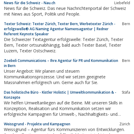
News für die Schweiz - Nau.ch
Liebefeld
News für die Schweiz. Das neue Nachrichtenportal der Schweiz
mit News aus Sport, Politik und People.
Texter Schweiz: Texter Zürich, Texter Bern, Werbetexter Zürich -
Bern
erfolgswelle® AG Naming Agentur Namensagentur | Redner
Referent Keynote Speaker
Die Schweizer Textagentur erfolgswelle: Texter Zürich, Texter
Bern, Texter ortsunabhängig, bald auch Texter Basel, Texter
Luzern, Texter Ostschweiz.
Zoebeli Communications – Ihre Agentur für PR und Kommunikation
Bern
in Bern
Unser Angebot: Wir planen und steuern
Kommunikationsprozesse. Und wir setzen geeignete
Massnahmen erfolgreich um. Gerne auch für Sie.
Das holistische Büro - Kistler Holistic | Umweltkommunikation & -
Stäfa
Konzepte
Wir helfen Umweltanliegen auf die Beine. Mit unseren Skills in
Konzeption, Realisation und Kommunikation setzen wir
erfolgreiche Kampagnen für Umwelt-, Nachhaltigkeits- und
Transition-Vorhaben um.
Weissgrund - Projekte und Kampagnen
Zürich
Weissgrund – Agentur fürs Kommunizieren von Entwicklungen.