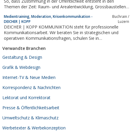
So, dass Zustimmung in der Öffentlichkeit entsteht in den
Themen der Zeit: Raum- und Arealentwicklung, Grossbaustellen,
Gesundheit und Prävention, Alter und Generationen, Energie,
Medientraining, Moderation, Krisenkommunikation -
Buchrain /
Bildung und Wissenschaft, Umwelt und Naturgefahren sowie
DEICHER | KOPP
Luzern
Wirtschaftsthemen. Das nutzen...
DEICHER | KOPP KOMMUNIKTION steht für professionelle
Kommunikationsarbeit. Wir beraten Sie in strategischen und
operativen Kommunikationsfragen, schulen Sie in
Medientrainings oder übernehmen für Sie und Ihr Unternehmen
Verwandte Branchen
die Kommunikation.
Gestaltung & Design
Grafik & Webdesign
Internet-TV & Neue Medien
Korrespondenz & Nachrichten
Lektorat und Korrektorat
Presse & Öffentlichkeitsarbeit
Umweltschutz & Klimaschutz
Werbetexter & Werbekonzeption