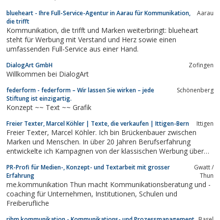
blueheart - Ihre Full-Service-Agentur in Aarau für Kommunikation,
Aarau
die trifft
Kommunikation, die trifft und Marken weiterbringt: blueheart
steht für Werbung mit Verstand und Herz sowie einen
umfassenden Full-Service aus einer Hand.
DialogArt GmbH
Zofingen
Willkommen bei DialogArt
federform - federform – Wir lassen Sie wirken – jede
Schönenberg
Stiftung ist einzigartig.
Konzept ~~ Text ~~ Grafik
Freier Texter, Marcel Köhler | Texte, die verkaufen | Ittigen-Bern
Ittigen
Freier Texter, Marcel Köhler. Ich bin Brückenbauer zwischen
Marken und Menschen. In über 20 Jahren Berufserfahrung
entwickelte ich Kampagnen von der klassischen Werbung über
Dialog-Marketing, Verkaufsförderung, B2B bis hin zu PR und
PR-Profi für Medien-, Konzept- und Textarbeit mit grosser
Gwatt /
Online. Für Marken wie Heineken, Hertz und die Mobiliar.
Erfahrung
Thun
me.kommunikation Thun macht Kommunikationsberatung und -
coaching für Unternehmen, Institutionen, Schulen und
Freiberufliche
rihm kommunikation - Kommunikations- und Prozessmanagement
Basel