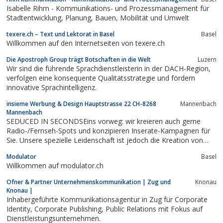
Isabelle Rihm - Kommunikations- und Prozessmanagement für
Stadtentwicklung, Planung, Bauen, Mobilität und Umwelt
texere.ch – Text und Lektorat in Basel
Basel
Willkommen auf den Internetseiten von texere.ch
Die Apostroph Group trägt Botschaften in die Welt
Luzern
Wir sind die führende Sprachdienstleisterin in der DACH-Region,
verfolgen eine konsequente Qualitätsstrategie und fördern
innovative Sprachintelligenz.
insieme Werbung & Design Hauptstrasse 22 CH-8268
Mannenbach
Mannenbach
SEDUCED IN SECONDSEins vorweg: wir kreieren auch gerne
Radio-/Fernseh-Spots und konzipieren Inserate-Kampagnen für
Sie. Unsere spezielle Leidenschaft ist jedoch die Kreation von
gedruckter Werbung. Nur mit sorgfältig geplanten Printprodukten
Modulator
Basel
erreichen Sie Ihre Kommunikationsziele.Nutzen Sie unsere
Willkommen auf modulator.ch
Erfahrung für Ihre Werbung:...
Ofner & Partner Unternehmenskommunikation | Zug und
Knonau
Knonau |
Inhabergeführte Kommunikationsagentur in Zug für Corporate
Identity, Corporate Publishing, Public Relations mit Fokus auf
Dienstleistungsunternehmen.