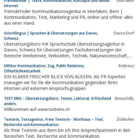
FremdeFeder | Texte, Kommunikation, Konzepte und dieses
Interlaken
Internet
FremdeFeder Kommunikationsagentur in Interlaken, Bern |
Kommunikation, Text, Marketing und PR, online und offline: alles
aus einer Hand.
Grischlingua | Sprachen & Übersetzungen aus Davos,
Davos-Dorf
Schweiz
Übersetzungsbüro mit Sprachschule Übersetzungsagentur in
Davos, Schweiz für Übersetzungen Fachübersetzungen der
Bereiche Werbetexte, Webseiten, Technik, Naturwissenschaft,
Verträge und Journalismus.
Hilfiker Kommunikation, Zug, Public Relations,
Rotkreuz
Öffentlichkeitsarbeit
EIN KLARER FRISCHER BLICK VON AUSSEN. Als PR-Experten
managen wir für Sie die Kommunikation gegenüber Ihren
internen und externen Anspruchsgruppen
TEXT EINS – Übersetzungsbüro, Texter, Lektorat. Erfrischend
Reinach/BL
anders.
Willkommen auf www.texteins.ch
Texterin, Textagentur, Freie Texterin - Worthaus – Text,
Zollikofen
Recherche und Kommunikation.
Als freie Texterin aus Bern bin ich Ihre Ansprechpartnerin in den
Bereichen Text, Recherche und Kommunikation.