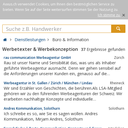
Axxus.ch verwendet Cookies, um Ihnen den bestmöglichen Service zu
bieten. Wenn Sie auf der Seite weitersurfen stimmen Sie der Nutzung zu.
×
Ich stimme zu.
Dienstleistungen
Büro & Information
Werbetexter & Werbekonzeption
37
Ergebnisse gefunden
rau communication Werbeagentur GmbH
Zürich
Rau ist unser Name und Sensibilität das, was uns als Inhaber
geführte Werbeagentur ausmacht. Denn wir gehen sensibel auf
die Anforderungen unserer Kunden ein, genauso auf die
Zielgruppe zu und immer kreativ an die Aufgaben heran. Damit
Werbeagentur in St. Gallen / Zürich / München / Lindau
Rheineck
unsere Kunden genau die Werbung erhalten, die sie erfolgreich
Wir sind Erzähler von Geschichten, die berühren.Als LSA-Mitglied
zu ihren Zielen bringt. Dafür...
gehören wir zu den führenden Werbeagenturen der Schweiz. Wir
erarbeiten nachhaltige Konzepte und individuelle
Gesamtlösungen aus einer Hand für regional, national und
Andres Kommunikation, Solothurn
Solothurn
international tätige Kunden.
Ich schreibe es so, wie Sie es sagen wollen. Andres
Kommunikation, Mirjam Andres, Solothurn