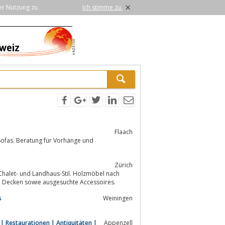
×
er Nutzung zu.
Ich stimme zu.
Flaach
Zürich
 Chalet- und Landhaus-Stil. Holzmöbel nach
ituren, hochwertige Textilien wie Vorhänge, Kissen und Decken sowie ausgesuchte Accessoires.
s
Weiningen
 | Restaurationen | Antiquitäten |
Appenzell