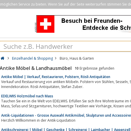
öglichen Service zu bieten. Wenn Sie auf der Seite weitersurfen stimmen Sie d
Einzelhandel & Shopping
Büro, Haus & Garten
Antike Möbel & Landhausmöbel
10
Ergebnisse gefunden
Antike Möbel | Verkauf, Restaurieren, Polstern, Rösli Antiquitäten
Verkauf und Restaurierung von antiken Möbeln. Polstern von Stühlen, Sesseln, Sofas. Beratung für Vorhänge und
Innendekoration. Rösli Antiquitäten, Stefan Zuber.
EDELWIIS Holzmöbel nach Mass
Tauchen Sie ein in die Welt von EDELWIIS. Erfüllen Sie sich Ihre Wohnträume im
Mass, Sofas und Sitzgarn
Antik-Liquidationen - Grosse Auswahl Antikmöbel, Skulpturen und Accessoire
Herzlich Willkommen in der Antik-Liquidation
Antikschreinerei | Möbel | Geschenke | Schreinerei | Laimbacher | Appenzell