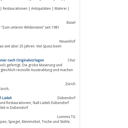
i |
Basel
Neuenhof
nier nach Originalvorlagen
Chur
olz gefertigt. Die grobe Maserung und
gleichlich reizvolle Ausstrahlung und machen
Zürich
ürich.
l-Lädeli
Dübendorf
d im Stall-Lädeli in Dübendorf
Lommis TG