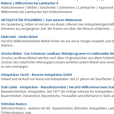
Malerei | Willkommen bei Laimbacher K
Antikschreinerei | Möbel | Geschenke | Schreinerei | Laimbacher | Appenzell | Restaurationen | Antiquitäten | Malere
Willkommen bei Laimbacher Karl Antikschreinerei
ANTIQUITÄTEN SPALENBERG | Zum unteren Wildenstein
Am Spalenberg, mitten im Herzen von Basel, offeriert das Antiquitätengeschäft “Zum unteren Wildenstein” seit 1981
Erlesenes aus vergangener Zeit. Wir freuen uns über den Besuch erfahrener ...
Edeltrödel - Antike Möbel
Herzlich WillkommenAntike Möbel finden Sie bei uns in riesiger Auswahl, und das seit über 25 Jahren. Viel Spass beim
Stöbern...
Grischa Möbel - Das Schweizer Landhaus-Möbelprogramm in traditioneller Ma
Grischa Landhaus-Möbel werden nach alten Originalstücken aus altem Fichtenh
Zeichen des natürlichen Alterungsprozesses verleihen jedem Möbel eine unver
es zum einmaligen,
Antiquitäten Zürich - Beceren Antiquitäten GmbH
Ankauf und Verkauf von Kunst und Antiquitäten. Seit 21 Jahren am Stauffacher Z
Stall-Lädeli - Antiquitäten - Massivholzmöbel | Herzlich Willkommen beim Stal
Massivholzmöbel, Antiquitäten, Seit 1977 die richtige Adresse für Antiquitäten und Restaurationen, Stall-Lädeli Dübendorf
Bauernmöbel, Chinamöbel, Beizentische, Trouvaillen und Allerhan
Stilmöbel-Rustico
Stilmöbel-Rustico - wohnen mit Stil - Bauernmöbel, Stilmöbel, Antiquitäten, Lampen, Spiegel, Kleinmöbel, Tische und Stühle,
Polstergruppen, usw.