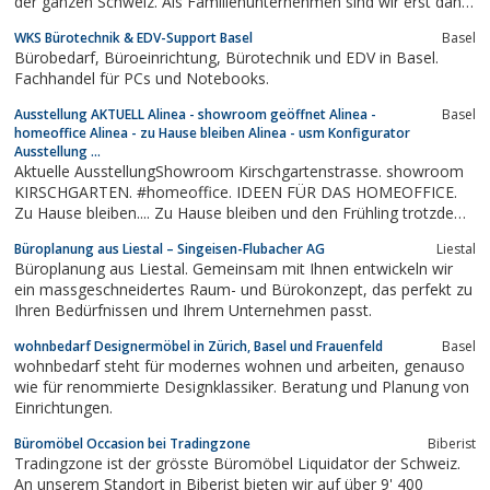
der ganzen Schweiz. Als Familienunternehmen sind wir erst dann
zufrieden, wenn Sie es sind.
WKS Bürotechnik & EDV-Support Basel
Basel
Bürobedarf, Büroeinrichtung, Bürotechnik und EDV in Basel.
Fachhandel für PCs und Notebooks.
Ausstellung AKTUELL Alinea - showroom geöffnet Alinea -
Basel
homeoffice Alinea - zu Hause bleiben Alinea - usm Konfigurator
Ausstellung ...
Aktuelle AusstellungShowroom Kirschgartenstrasse. showroom
KIRSCHGARTEN. #homeoffice. IDEEN FÜR DAS HOMEOFFICE.
Zu Hause bleiben.... Zu Hause bleiben und den Frühling trotzdem
geniessen. usm haller online konfigurator. ONLINE
Büroplanung aus Liestal – Singeisen-Flubacher AG
Liestal
KONFIGURATOR. Make it yours! Entdecken Sie die unendlichen
Büroplanung aus Liestal. Gemeinsam mit Ihnen entwickeln wir
Möglichkeiten des USM Haller Konfigurators.....
ein massgeschneidertes Raum- und Bürokonzept, das perfekt zu
Ihren Bedürfnissen und Ihrem Unternehmen passt.
wohnbedarf Designermöbel in Zürich, Basel und Frauenfeld
Basel
wohnbedarf steht für modernes wohnen und arbeiten, genauso
wie für renommierte Designklassiker. Beratung und Planung von
Einrichtungen.
Büromöbel Occasion bei Tradingzone
Biberist
Tradingzone ist der grösste Büromöbel Liquidator der Schweiz.
An unserem Standort in Biberist bieten wir auf über 9' 400