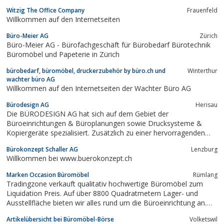
Witzig The Office Company
Frauenfeld
Willkommen auf den Internetseiten
Büro-Meier AG
Zürich
Büro-Meier AG - Bürofachgeschäft für Bürobedarf Bürotechnik
Büromöbel und Papeterie in Zürich
bürobedarf, büromöbel, druckerzubehör by büro.ch und
Winterthur
wachter büro AG
Willkommen auf den Internetseiten der Wachter Büro AG
Bürodesign AG
Herisau
Die BÜRODESIGN AG hat sich auf dem Gebiet der
Büroeinrichtungen & Büroplanungen sowie Drucksysteme &
Kopiergeräte spezialisiert. Zusätzlich zu einer hervorragenden
Beratung bieten wir Ihnen ebenfalls ein professionelles und
Bürokonzept Schaller AG
Lenzburg
umfassendes Planungs-, Service- und Dienstleistungskonzept in
Willkommen bei www.buerokonzept.ch
der ganzen Schweiz, der Grossregion...
Marken Occasion Büromöbel
Rümlang
Tradingzone verkauft qualitativ hochwertige Büromöbel zum
Liquidation Preis. Auf über 8800 Quadratmetern Lager- und
Ausstellfläche bieten wir alles rund um die Büroeinrichtung an.
Die Grosse Lagerfläche garantiert das die Möbel prompt
Artikelübersicht bei Büromöbel-Börse
Volketswil
verfügbar sind. Auf dem Online Shop finden Sie unser ganzes