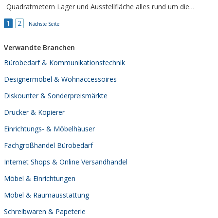
Quadratmetern Lager und Ausstellfläche alles rund um die
Büroeinrichtung an. Unsere Occasion Büromöbel werden bis zu
1
2
95% unter dem Neukaufpreis angeboten. Ob einzelne
Nächste Seite
Designerstücke oder über 100...
Verwandte Branchen
Bürobedarf & Kommunikationstechnik
Designermöbel & Wohnaccessoires
Diskounter & Sonderpreismärkte
Drucker & Kopierer
Einrichtungs- & Möbelhäuser
Fachgroßhandel Bürobedarf
Internet Shops & Online Versandhandel
Möbel & Einrichtungen
Möbel & Raumausstattung
Schreibwaren & Papeterie