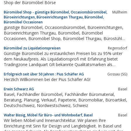
Shop der Büromöbel Börse
Produkte Sortiment. Täglich...
Büromöbel Shop - günstige Büromöbel, Occasionsbüromöbel,
Müllheim
Büroeinrichtungen, Büroeinrichtungen Thurgau, Büromöbel,
Büromöbel Occasionen
günstige Büromöbel, Occasionsbüromöbel, Büroeinrichtungen,
Büroeinrichtungen Thurgau, Büromöbel, Büromöbel
Occasionen, Büromöbel Shop, Büromöbel Thurgau, Bürostühle
günstig, Bürotische, Computer Arbeitsplätze, Computertische
Büromöbel zu Liquidationspreisen
Regensdorf
Günstige Büromöbel zu erstaunlichen Preisen bis zu 95% unter
dem Neukaufpreis. Als Liquidationsprofi mit Erfahrung bietet
Tradingzone Landquart GR bekannte Qualitätsmarken als
Büromöbel Occasion an. Auf der 3‘900 m² umfassenden Lager
Erfolgreich seit über 50 Jahren : Pius Schäfler AG
Gossau (SG)
und Ausstellungsfläche finden Privatpersonen, Unternehmer -
Herzlich Willkommen bei der Pius Schäfler AG!
vom Selbstständigen bis zum...
Erwin Schwarz AG
Basel
Basel, Fachhändler Büromöbel, Fachhändler Büromaterial,
Beratung, Planung, Verkauf, Papeterie, Büromobiliar, Büroartikel,
Deutschschweiz, Nordwestschweiz, Schweiz
Walter Bissig, Möbel für Büro- und Wohnbedarf, Basel
Basel
Wir lieben Möbel und Innenarchitektur. Wir planen Ihre
Einrichtung mit Sinn für Design und Langlebigkeit. In Basel und