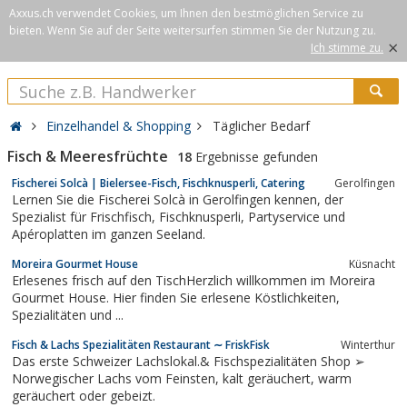
Axxus.ch verwendet Cookies, um Ihnen den bestmöglichen Service zu
bieten. Wenn Sie auf der Seite weitersurfen stimmen Sie der Nutzung zu.
×
Ich stimme zu.
Einzelhandel & Shopping
Täglicher Bedarf
Fisch & Meeresfrüchte
18
Ergebnisse gefunden
Fischerei Solcà | Bielersee-Fisch, Fischknusperli, Catering
Gerolfingen
Lernen Sie die Fischerei Solcà in Gerolfingen kennen, der
Spezialist für Frischfisch, Fischknusperli, Partyservice und
Apéroplatten im ganzen Seeland.
Moreira Gourmet House
Küsnacht
Erlesenes frisch auf den TischHerzlich willkommen im Moreira
Gourmet House. Hier finden Sie erlesene Köstlichkeiten,
Spezialitäten und ...
Fisch & Lachs Spezialitäten Restaurant ∼ FriskFisk
Winterthur
Das erste Schweizer Lachslokal.& Fischspezialitäten Shop ➢
Norwegischer Lachs vom Feinsten, kalt geräuchert, warm
geräuchert oder gebeizt.