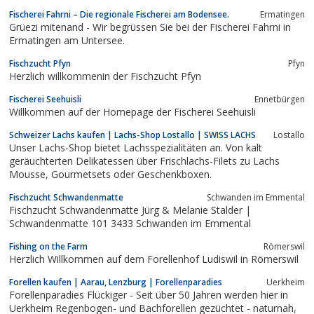
Fischerei Fahrni – Die regionale Fischerei am Bodensee.
Ermatingen
Grüezi mitenand - Wir begrüssen Sie bei der Fischerei Fahrni in
Ermatingen am Untersee.
Fischzucht Pfyn
Pfyn
Herzlich willkommenin der Fischzucht Pfyn
Fischerei Seehuisli
Ennetbürgen
Willkommen auf der Homepage der Fischerei Seehuisli
Schweizer Lachs kaufen | Lachs-Shop Lostallo | SWISS LACHS
Lostallo
Unser Lachs-Shop bietet Lachsspezialitäten an. Von kalt
geräuchterten Delikatessen über Frischlachs-Filets zu Lachs
Mousse, Gourmetsets oder Geschenkboxen.
Fischzucht Schwandenmatte
Schwanden im Emmental
Fischzucht Schwandenmatte Jürg & Melanie Stalder |
Schwandenmatte 101 3433 Schwanden im Emmental
Fishing on the Farm
Römerswil
Herzlich Willkommen auf dem Forellenhof Ludiswil in Römerswil
Forellen kaufen | Aarau, Lenzburg | Forellenparadies
Uerkheim
Forellenparadies Flückiger - Seit über 50 Jahren werden hier in
Uerkheim Regenbogen- und Bachforellen gezüchtet - naturnah,