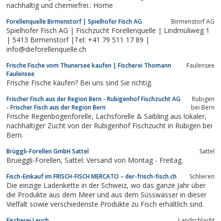
nachhaltig und chemiefrei.: Home
Forellenquelle Birmenstorf | Spielhofer Fisch AG
Birmenstorf AG
Spielhofer Fisch AG | Fischzucht Forellenquelle | Lindmüliweg 1
| 5413 Birmenstorf |Tel: +41 79 511 17 89 |
info@dieforellenquelle.ch
Frische Fische vom Thunersee kaufen | Fischerei Thomann
Faulensee
Faulensee
Frische Fische kaufen? Bei uns sind Sie richtig.
Frischer Fisch aus der Region Bern - Rubigenhof Fischzucht AG
Rubigen
- Frischer Fisch aus der Region Bern
bei Bern
Frische Regenbogenforelle, Lachsforelle & Saibling aus lokaler,
nachhaltiger Zucht von der Rubigenhof Fischzucht in Rubigen bei
Bern.
Brüggli-Forellen GmbH Sattel
Sattel
Brueggli-Forellen, Sattel: Versand von Montag - Freitag.
Fisch-Einkauf im FRISCH-FISCH MERCATO – der-frisch-fisch.ch
Schlieren
Die einzige Ladenkette in der Schweiz, wo das ganze Jahr über
die Produkte aus dem Meer und aus dem Süsswasser in dieser
Vielfalt sowie verschiedenste Produkte zu Fisch erhältlich sind.
Fischerei Leuch
Landschlacht