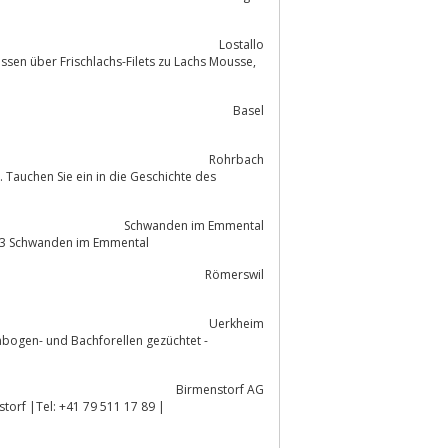
Lostallo
ssen über Frischlachs-Filets zu Lachs Mousse,
Basel
Rohrbach
Schwanden im Emmental
433 Schwanden im Emmental
Römerswil
Uerkheim
enbogen- und Bachforellen gezüchtet -
Birmenstorf AG
torf |Tel: +41 79 511 17 89 |