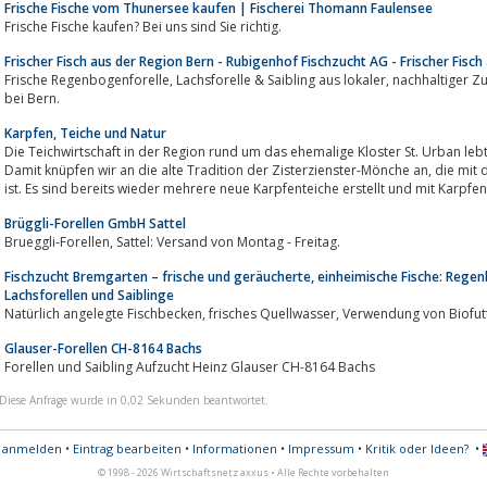
Frische Fische vom Thunersee kaufen | Fischerei Thomann Faulensee
Frische Fische kaufen? Bei uns sind Sie richtig.
Frischer Fisch aus der Region Bern - Rubigenhof Fischzucht AG - Frischer Fisch
Frische Regenbogenforelle, Lachsforelle & Saibling aus lokaler, nachhaltiger Zucht von der Rubigenhof Fischzucht in Rubigen
bei Bern.
Karpfen, Teiche und Natur
Die Teichwirtschaft in der Region rund um das ehemalige Kloster St. Urban leb
Damit knüpfen wir an die alte Tradition der Zisterzienster-Mönche an, die mit der Aufhebung des Klosters verloren gegangen
ist. Es sind bereits wieder mehrere neue Karpfenteiche erstellt und mit Karpfen 
Brüggli-Forellen GmbH Sattel
Brueggli-Forellen, Sattel: Versand von Montag - Freitag.
Fischzucht Bremgarten – frische und geräucherte, einheimische Fische: Regen
Lachsforellen und Saiblinge
Natürlich angelegte Fischbecken, frisches Quellwasser, Verwendung von 
Glauser-Forellen CH-8164 Bachs
Forellen und Saibling Aufzucht Heinz Glauser CH-8164 Bachs
Diese Anfrage wurde in 0,02 Sekunden beantwortet.
s anmelden
•
Eintrag bearbeiten
•
Informationen
•
Impressum
•
Kritik oder Ideen?
•
© 1998 - 2026 Wirtschaftsnetz axxus • Alle Rechte vorbehalten