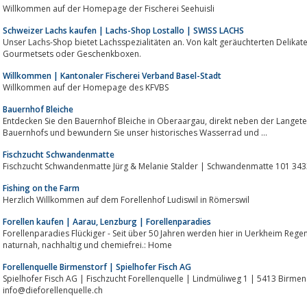
Willkommen auf der Homepage der Fischerei Seehuisli
Schweizer Lachs kaufen | Lachs-Shop Lostallo | SWISS LACHS
Unser Lachs-Shop bietet Lachsspezialitäten an. Von kalt geräuchterten Delikate
Gourmetsets oder Geschenkboxen.
Willkommen | Kantonaler Fischerei Verband Basel-Stadt
Willkommen auf der Homepage des KFVBS
Bauernhof Bleiche
Entdecken Sie den Bauernhof Bleiche in Oberaargau, direkt neben der Langete. Tauchen Sie ein in die Geschichte des
Bauernhofs und bewundern Sie unser historisches Wasserrad und ...
Fischzucht Schwandenmatte
Fischzucht Schwandenmatte Jürg & Melanie Stalder | Schwandenmatte 101 3
Fishing on the Farm
Herzlich Willkommen auf dem Forellenhof Ludiswil in Römerswil
Forellen kaufen | Aarau, Lenzburg | Forellenparadies
Forellenparadies Flückiger - Seit über 50 Jahren werden hier in Uerkheim Reg
naturnah, nachhaltig und chemiefrei.: Home
Forellenquelle Birmenstorf | Spielhofer Fisch AG
Spielhofer Fisch AG | Fischzucht Forellenquelle | Lindmüliweg 1 | 5413 Birmens
info@dieforellenquelle.ch