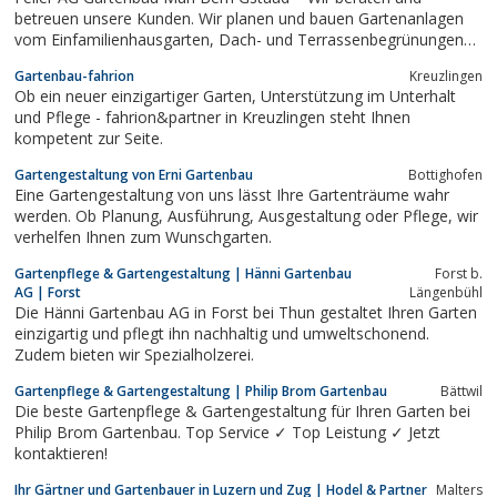
betreuen unsere Kunden. Wir planen und bauen Gartenanlagen
vom Einfamilienhausgarten, Dach- und Terrassenbegrünungen
über Schwimmteiche bis zur Siedlungsumgebung. Wir pflegen,
Gartenbau-fahrion
Kreuzlingen
betreuen und erneuern Gärten und Anlagen.
Ob ein neuer einzigartiger Garten, Unterstützung im Unterhalt
und Pflege - fahrion&partner in Kreuzlingen steht Ihnen
kompetent zur Seite.
Gartengestaltung von Erni Gartenbau
Bottighofen
Eine Gartengestaltung von uns lässt Ihre Gartenträume wahr
werden. Ob Planung, Ausführung, Ausgestaltung oder Pflege, wir
verhelfen Ihnen zum Wunschgarten.
Gartenpflege & Gartengestaltung | Hänni Gartenbau
Forst b.
AG | Forst
Längenbühl
Die Hänni Gartenbau AG in Forst bei Thun gestaltet Ihren Garten
einzigartig und pflegt ihn nachhaltig und umweltschonend.
Zudem bieten wir Spezialholzerei.
Gartenpflege & Gartengestaltung | Philip Brom Gartenbau
Bättwil
Die beste Gartenpflege & Gartengestaltung für Ihren Garten bei
Philip Brom Gartenbau. Top Service ✓ Top Leistung ✓ Jetzt
kontaktieren!
Ihr Gärtner und Gartenbauer in Luzern und Zug | Hodel & Partner
Malters