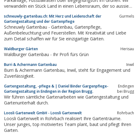
Parkanlage, Fussballrasen oder Begegnungsort im Grünen: Wir
verwandeln ein Stück Land in einen Lebensraum, der so aussieht
und funktioniert, wie Sie es wünschen. Ihr Garten soll Ihnen
schneuwly-gartenbau.ch: Mit Herz und Leidenschaft der
Gurmels
genussreiche, freie Zeit schenken. Dafür sind wir da, das ist
Gartengestaltung und der Gartenpflege
unser Handwerk.
Schneuwly Gartenbau - Gartenbau, Gartenpflege,
Außenbeleuchtung und Feuerstellen. Mit Kreativität und Liebe
zum Detail schaffen wir für Sie einzigartige Gärten.
Waldburger Gärten
Herisau
Waldburger Gartenbau - Ihr Profi fürs Grün
Burri & Achermann Gartenbau
Inwil
Burri & Achermann Gartenbau, Inwil, steht für Engagement und
Zuverlässigkeit.
Gartengestaltung, -pflege & | Daniel Binder Gargenpflege-
Endingen
Gartengestaltung in Endingen in der Region Brugg.
bei Brugg
Wir führen sämtliche Gartenarbeiten wie Gartengestaltung und
Gartenunterhalt durch.
Loosli Gartenwelt GmbH - Loosli Gartenwelt
Rohrbach
Loosli Gartenwelt in Rohrbach realisiert Ihre Gartenträume.
Unser junges, top motiviertes Team plant, baut und pflegt Ihren
Garten.