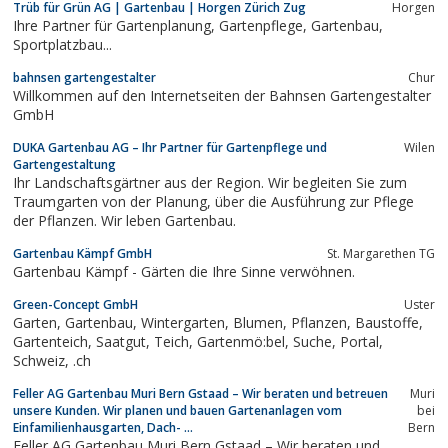
Trüb für Grün AG | Gartenbau | Horgen Zürich Zug
Horgen
Ihre Partner für Gartenplanung, Gartenpflege, Gartenbau,
Sportplatzbau...
bahnsen gartengestalter
Chur
Willkommen auf den Internetseiten der Bahnsen Gartengestalter
GmbH
DUKA Gartenbau AG – Ihr Partner für Gartenpflege und
Wilen
Gartengestaltung
Ihr Landschaftsgärtner aus der Region. Wir begleiten Sie zum
Traumgarten von der Planung, über die Ausführung zur Pflege
der Pflanzen. Wir leben Gartenbau.
Gartenbau Kämpf GmbH
St. Margarethen TG
Gartenbau Kämpf - Gärten die Ihre Sinne verwöhnen.
Green-Concept GmbH
Uster
Garten, Gartenbau, Wintergarten, Blumen, Pflanzen, Baustoffe,
Gartenteich, Saatgut, Teich, Gartenmö:bel, Suche, Portal,
Schweiz, .ch
Feller AG Gartenbau Muri Bern Gstaad – Wir beraten und betreuen
Muri
unsere Kunden. Wir planen und bauen Gartenanlagen vom
bei
Einfamilienhausgarten, Dach- ...
Bern
Feller AG Gartenbau Muri Bern Gstaad – Wir beraten und