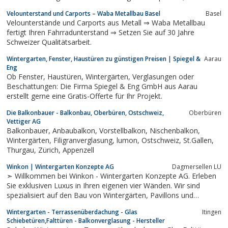
und Reinigung mit Expertise aus einer Hand. Termin buchen Ihr
Velounterstand und Carports – Waba Metallbau Basel
Basel
Wintergarten in besten Händen Mit einem Wintergarten erfüllen
Velounterstände und Carports aus Metall ⇒ Waba Metallbau
sich viele Menschen den...
fertigt Ihren Fahrradunterstand ⇒ Setzen Sie auf 30 Jahre
Schweizer Qualitätsarbeit.
Wintergarten, Fenster, Haustüren zu günstigen Preisen | Spiegel &
Aarau
Eng
Ob Fenster, Haustüren, Wintergärten, Verglasungen oder
Beschattungen: Die Firma Spiegel & Eng GmbH aus Aarau
erstellt gerne eine Gratis-Offerte für Ihr Projekt.
Die Balkonbauer - Balkonbau, Oberbüren, Ostschweiz,
Oberbüren
Vettiger AG
Balkonbauer, Anbaubalkon, Vorstellbalkon, Nischenbalkon,
Wintergärten, Filigranverglasung, lumon, Ostschweiz, St.Gallen,
Thurgau, Zürich, Appenzell
Winkon | Wintergarten Konzepte AG
Dagmersellen LU
➣ Willkommen bei Winkon - Wintergarten Konzepte AG. Erleben
Sie exklusiven Luxus in Ihren eigenen vier Wänden. Wir sind
spezialisiert auf den Bau von Wintergärten, Pavillons und
Dachterrassen.
Wintergarten - Terrassenüberdachung - Glas
Itingen
Schiebetüren,Falttüren - Balkonverglasung - Hersteller