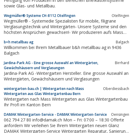
Fertigung von Produkten in den Bereichen Briefkastensysteme
für Rollläden in Premium-Qualität in Funktion...
sowie Glas- und Metallbau.
Wegmüller® Systeme CH-8112 Otelfingen
Otelfingen
Wegmüller® - Systemedie Spezialisten für mobile, filigrane
Verglasungstechnik und Wintergärten- Unsere Systeme sind den
höchsten Ansprüchen gewachsen!- Wir produzieren aufs Mass
Ihre Wunschverglasung.- Vom Windschutz bis zum
b+h metallbau ag
Balgach
wohnraumtauglichen Wintergarten - alles ist möglich!-
Willkommen bei Ihrem Metallbauer b&h metallbau ag in 9436
Kompetente Produkteberatung vorort.
Balgach
Jardina-Park AG - Eine grosse Auswahl an Wintergärten,
Birrhard
Gewächshäusern und Verglasungen
Jardina-Park AG -Wintergarten Hersteller. Eine grosse Auswahl an
Wintergärten, Gewächshäusern und Verglasungen
wintergarten-bau.ch | Wintergarten nach Mass
Oberdiessbach
Wintergarten aus Glas Wintergartenbau Bern
Wintergarten nach Mass Wintergarten aus Glas Wintergartenbau
Ihr Profi im Kanton Bern
DAMAK Wintergarten-Service - DAMAK Wintergarten-Service
Oensingen
062 794 27 80 info@damak.ch Mon – Fri: 07:00 – 18:30 Offerte
anfordern Wir verleihen Sie Ihrem Wintergarten neuen Glanz
DAMAK Wintergarten-Service Wintergarten Reparatur, Sanierung