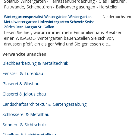
Solarlux Wintergarten - Terrassenüberdachung - Glas Falttüren,
Faltwände, Schiebetüren - Balkonverglasungen - Hersteller
Wintergartenspezialist Wintergärten Wintergarten
Niederbuchsiten
Metallwintergarten Holzwintergarten Schweiz Swiss
Zürich Bern Aargau St. Gallen
Lesen Sie hier, warum immer mehr Einfamilienhaus-Besitzer
einen WIGASOL- Wintergarten bauen.Stellen Sie sich vor,
draussen pfeift ein eisiger Wind und Sie geniessen die
wohltuende Sonne an der guten frischen Luft. Unter einem
Verwandte Branchen
Schiebedach, geschützt vor Wind und Wetter.Das ist kein
Märchen, sondern was uns immer mehr...
Blechbearbeitung & Metalltechnik
Fenster- & Türenbau
Glaserei & Glasbau
Glaserei & Jalousiebau
Landschaftsarchitektur & Gartengestaltung
Schlosserei & Metallbau
Sonnen- & Sichtschutz
Stahlbau & Leichtmetallbau