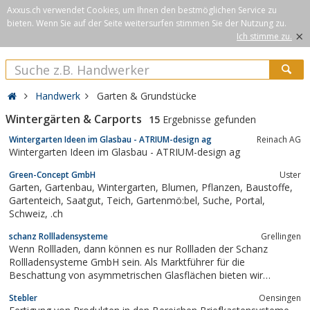
Axxus.ch verwendet Cookies, um Ihnen den bestmöglichen Service zu
bieten. Wenn Sie auf der Seite weitersurfen stimmen Sie der Nutzung zu.
×
Ich stimme zu.
Handwerk
Garten & Grundstücke
Wintergärten & Carports
15
Ergebnisse gefunden
Wintergarten Ideen im Glasbau - ATRIUM-design ag
Reinach AG
Wintergarten Ideen im Glasbau - ATRIUM-design ag
Green-Concept GmbH
Uster
Garten, Gartenbau, Wintergarten, Blumen, Pflanzen, Baustoffe,
Gartenteich, Saatgut, Teich, Gartenmö:bel, Suche, Portal,
Schweiz, .ch
schanz Rollladensysteme
Grellingen
Wenn Rollladen, dann können es nur Rollladen der Schanz
Rollladensysteme GmbH sein. Als Marktführer für die
Beschattung von asymmetrischen Glasflächen bieten wir
Lösungen für alle Fenster- und Glasdachformen. Dabei steht
Stebler
Oensingen
unser Name als Familienunternehmen in der zweiten Generation