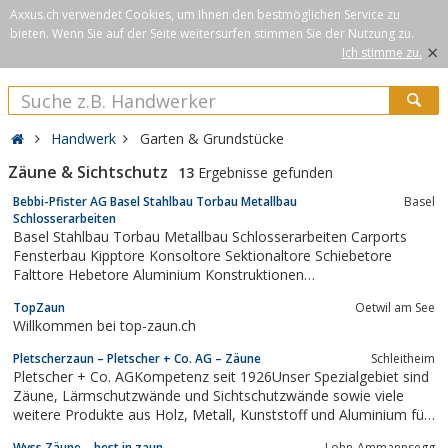
Axxus.ch verwendet Cookies, um Ihnen den bestmöglichen Service zu
bieten. Wenn Sie auf der Seite weitersurfen stimmen Sie der Nutzung zu.
×
Ich stimme zu.
Handwerk
Garten & Grundstücke
Zäune & Sichtschutz
13
Ergebnisse gefunden
Bebbi-Pfister AG Basel Stahlbau Torbau Metallbau
Basel
Schlosserarbeiten
Basel Stahlbau Torbau Metallbau Schlosserarbeiten Carports
Fensterbau Kipptore Konsoltore Sektionaltore Schiebetore
Falttore Hebetore Aluminium Konstruktionen
Dachkonstruktionen
TopZaun
Oetwil am See
Willkommen bei top-zaun.ch
Pletscherzaun – Pletscher + Co. AG – Zäune
Schleitheim
Pletscher + Co. AGKompetenz seit 1926Unser Spezialgebiet sind
Zäune, Lärmschutzwände und Sichtschutzwände sowie viele
weitere Produkte aus Holz, Metall, Kunststoff und Aluminium für
den Aussenbereich wie Garten, Spielplatz, rund ums Haus, etc.
Wyss Zäune – best in zaun
Lohn-Ammannsegg