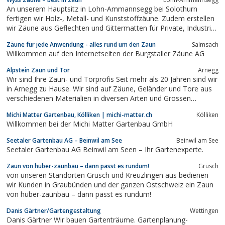
Wir sind ein typischer KMU/Familienbetrieb mit ca. 40
An unserem Hauptsitz in Lohn-Ammannsegg bei Solothurn
qualifizierten...
fertigen wir Holz-, Metall- und Kunststoffzäune. Zudem erstellen
wir Zäune aus Geflechten und Gittermatten für Private, Industrie,
Gewerbe und die öffentliche Hand.
Zäune für jede Anwendung - alles rund um den Zaun
Salmsach
Willkommen auf den Internetseiten der Burgstaller Zäune AG
Alpstein Zaun und Tor
Arnegg
Wir sind Ihre Zaun- und Torprofis Seit mehr als 20 Jahren sind wir
in Arnegg zu Hause. Wir sind auf Zäune, Geländer und Tore aus
verschiedenen Materialien in diversen Arten und Grössen
spezialisiert. Von der Beratung, der Planung, über den Verkauf
Michi Matter Gartenbau, Kölliken | michi-matter.ch
Kölliken
und die Produktion bis hin zur Montage und Wartung bieten wir
Willkommen bei der Michi Matter Gartenbau GmbH
Ihnen alles aus […]
Seetaler Gartenbau AG – Beinwil am See
Beinwil am See
Seetaler Gartenbau AG Beinwil am Seen – Ihr Gartenexperte.
Zaun von huber-zaunbau – dann passt es rundum!
Grüsch
von unseren Standorten Grüsch und Kreuzlingen aus bedienen
wir Kunden in Graubünden und der ganzen Ostschweiz ein Zaun
von huber-zaunbau – dann passt es rundum!
Danis Gärtner/Gartengestaltung
Wettingen
Danis Gärtner Wir bauen Gartenträume. Gartenplanung-