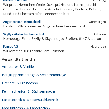
Rouiller + Hirt AG
Neuenegg
Freiformkonturen – die REWaG Feinmechanik AG aus Waldkirch
Wir produzieren Ihre Werkstücke präzise und termingerecht
im Kanton St. Gallen produziert für ihre Kunden...
Gerne machen wir Ihnen ein Angebot Fräsen, Drehen, Bohren,
Rund- und Flachschleifen Feinmechanik ist
Angerlechner Feinmechanik
Würenlingen
Herzlich Willkommen bei Angerlechner Feinmechanik
Skyfly - Atelier für Feintechnik
Altbüron
Homepage Firma Skyfly & Skyprint, Joe Steffen, 6147 Altbüron
Feimec AG
Heerbrugg
Willkommen zur Technik vom Feinsten.
Verwandte Branchen
Armaturen & Ventile
Baugruppenmontage & Systemmontage
Dreherei & Frästechnik
Feinmechaniker & Büchsenmacher
Lasertechnik & Wasserstrahltechnik
Medizintechnik & Labortechnik