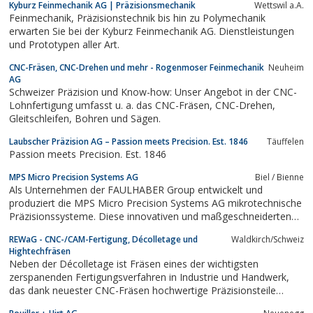
Kyburz Feinmechanik AG | Präzisionsmechanik
Wettswil a.A.
Feinmechanik, Präzisionstechnik bis hin zu Polymechanik
erwarten Sie bei der Kyburz Feinmechanik AG. Dienstleistungen
und Prototypen aller Art.
CNC-Fräsen, CNC-Drehen und mehr - Rogenmoser Feinmechanik
Neuheim
AG
Schweizer Präzision und Know-how: Unser Angebot in der CNC-
Lohnfertigung umfasst u. a. das CNC-Fräsen, CNC-Drehen,
Gleitschleifen, Bohren und Sägen.
Laubscher Präzision AG – Passion meets Precision. Est. 1846
Täuffelen
Passion meets Precision. Est. 1846
MPS Micro Precision Systems AG
Biel / Bienne
Als Unternehmen der FAULHABER Group entwickelt und
produziert die MPS Micro Precision Systems AG mikrotechnische
Präzisionssysteme. Diese innovativen und maßgeschneiderten
Baugruppen sind für anspruchsvolle Branchen wie die Medizin
REWaG - CNC-/CAM-Fertigung, Décolletage und
Waldkirch/Schweiz
(z.B. Unfallchirurgie oder Orthopädie), die Uhrenindustrie, die
Hightechfräsen
Automation, die Luft- und...
Neben der Décolletage ist Fräsen eines der wichtigsten
zerspanenden Fertigungsverfahren in Industrie und Handwerk,
das dank neuester CNC-Fräsen hochwertige Präzisionsteile
ermöglicht. Ob Gewinde oder komplexe Elemente mit