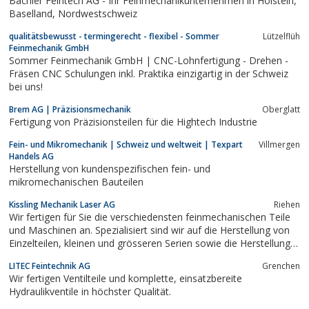
Bächler Feintech AG - Ihr Feinmechanikunternehmen in Hölstein,
Baselland, Nordwestschweiz
qualitätsbewusst - termingerecht - flexibel - Sommer
Lützelflüh
Feinmechanik GmbH
Sommer Feinmechanik GmbH | CNC-Lohnfertigung - Drehen -
Fräsen CNC Schulungen inkl. Praktika einzigartig in der Schweiz
bei uns!
Brem AG | Präzisionsmechanik
Oberglatt
Fertigung von Präzisionsteilen für die Hightech Industrie
Fein- und Mikromechanik | Schweiz und weltweit | Texpart
Villmergen
Handels AG
Herstellung von kundenspezifischen fein- und
mikromechanischen Bauteilen
Kissling Mechanik Laser AG
Riehen
Wir fertigen für Sie die verschiedensten feinmechanischen Teile
und Maschinen an. Spezialisiert sind wir auf die Herstellung von
Einzelteilen, kleinen und grösseren Serien sowie die Herstellung
von Prototypen (Drehen, Fräsen, Bohren etc.).
LITEC Feintechnik AG
Grenchen
Wir fertigen Ventilteile und komplette, einsatzbereite
Hydraulikventile in höchster Qualität.