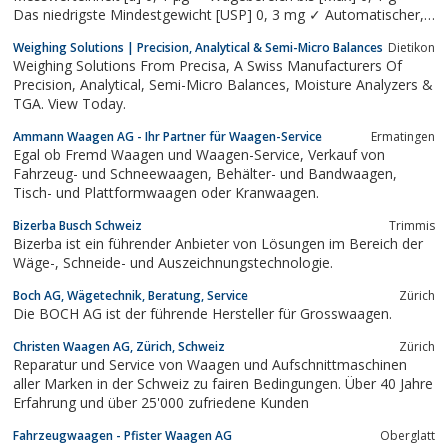
Das niedrigste Mindestgewicht [USP] 0, 3 mg ✓ Automatischer,
zugfester Wägeraum ✓ Vollautomatisches Nivelliersystem ✓
Weighing Solutions | Precision, Analytical & Semi-Micro Balances
Dietikon
Vielfältige Anwendungsmöglichkeiten
Weighing Solutions From Precisa, A Swiss Manufacturers Of
Precision, Analytical, Semi-Micro Balances, Moisture Analyzers &
TGA. View Today.
Ammann Waagen AG - Ihr Partner für Waagen-Service
Ermatingen
Egal ob Fremd Waagen und Waagen-Service, Verkauf von
Fahrzeug- und Schneewaagen, Behälter- und Bandwaagen,
Tisch- und Plattformwaagen oder Kranwaagen.
Bizerba Busch Schweiz
Trimmis
Bizerba ist ein führender Anbieter von Lösungen im Bereich der
Wäge-, Schneide- und Auszeichnungstechnologie.
Boch AG, Wägetechnik, Beratung, Service
Zürich
Die BOCH AG ist der führende Hersteller für Grosswaagen.
Christen Waagen AG, Zürich, Schweiz
Zürich
Reparatur und Service von Waagen und Aufschnittmaschinen
aller Marken in der Schweiz zu fairen Bedingungen. Über 40 Jahre
Erfahrung und über 25'000 zufriedene Kunden
Fahrzeugwaagen - Pfister Waagen AG
Oberglatt