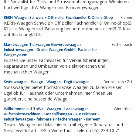
Ihr Spezialist für Gleis- und Strassenfahrzeugwaagen. Wir bieten
hochwertige LKW-Waagen und Fahrzeugwaagen.
KERN-Waagen Schweiz » Offizieller Fachhändler & Online-Shop
Riehen
KERN-Waagen Schweiz » Offizieller Fachhändler & Online-Shop☑
☑ Jetzt Waagen inkl. Beratung bequem online bestellen☑ ☑ Kauf
auf Rechnung☑ ☑.
Marktwaagen Tierwaagen Gewerbewaagen
Eschenbach
Industriewaagen - Grüter Waagen GmbH - Partner für
Wiegesystem
Nutzen Sie unser Fachwissen für Verkaufsberatungen,
Reparaturen und Umbauten von elektronischen und
mechanischen Waagen.
Swisswaagen - Waage - Waagen - Digitalwaagen
Bertschikon / ZH
Swisswaagen bietet höchstpräzise Waagen zu fairen Preisen.
Egal ob für Haushalt oder Unternehmen, hier finden Sie
garantiert eine passende Waage.
Willkommen auf ToWa - Waagen - Ladenwaagen -
Winterthur
Aufschnittmaschinen - Kassenlösungen - Auszeichner -
Industriewaagen - fahrbare einfache Waagen - Kaffeem
Towa - Waagen und Maschinen - mit eigener Reparatur- und
Servicewerkstatt - 8405 Winterthur - Telefon 052 233 10 71