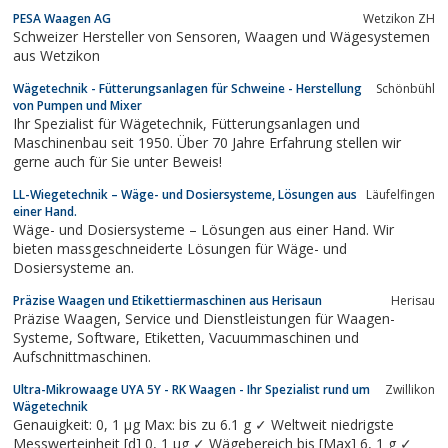
PESA Waagen AG
Wetzikon ZH
Schweizer Hersteller von Sensoren, Waagen und Wägesystemen
aus Wetzikon
Wägetechnik - Fütterungsanlagen für Schweine - Herstellung
Schönbühl
von Pumpen und Mixer
Ihr Spezialist für Wägetechnik, Fütterungsanlagen und
Maschinenbau seit 1950. Über 70 Jahre Erfahrung stellen wir
gerne auch für Sie unter Beweis!
LL-Wiegetechnik – Wäge- und Dosiersysteme, Lösungen aus
Läufelfingen
einer Hand.
Wäge- und Dosiersysteme – Lösungen aus einer Hand. Wir
bieten massgeschneiderte Lösungen für Wäge- und
Dosiersysteme an.
Präzise Waagen und Etikettiermaschinen aus Herisaun
Herisau
Präzise Waagen, Service und Dienstleistungen für Waagen-
Systeme, Software, Etiketten, Vacuummaschinen und
Aufschnittmaschinen.
Ultra-Mikrowaage UYA 5Y - RK Waagen - Ihr Spezialist rund um
Zwillikon
Wägetechnik
Genauigkeit: 0, 1 μg Max: bis zu 6.1 g ✓ Weltweit niedrigste
Messwerteinheit [d] 0, 1 μg ✓ Wägebereich bis [Max] 6, 1 g ✓