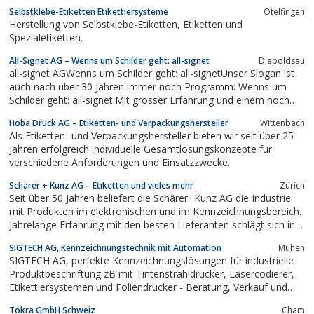
Selbstklebe-Etiketten Etikettiersysteme
Otelfingen
Herstellung von Selbstklebe-Etiketten, Etiketten und
Spezialetiketten.
All-Signet AG – Wenns um Schilder geht: all-signet
Diepoldsau
all-signet AGWenns um Schilder geht: all-signetUnser Slogan ist
auch nach über 30 Jahren immer noch Programm: Wenns um
Schilder geht: all-signet.Mit grosser Erfahrung und einem noch
grösseren Netzwerk bieten wir unseren Kunden aus den
Hoba Druck AG – Etiketten- und Verpackungshersteller
Wittenbach
Bereichen Gewerbe, Handel und Industrie diverse Produkte und
Als Etiketten- und Verpackungshersteller bieten wir seit über 25
Dienstleistungen rund um das...
Jahren erfolgreich individuelle Gesamtlösungskonzepte für
verschiedene Anforderungen und Einsatzzwecke.
Schärer + Kunz AG – Etiketten und vieles mehr
Zürich
Seit über 50 Jahren beliefert die Schärer+Kunz AG die Industrie
mit Produkten im elektronischen und im Kennzeichnungsbereich.
Jahrelange Erfahrung mit den besten Lieferanten schlägt sich in
einer hohen Akzeptanz und einer hohen Kompetenz nieder.
SIGTECH AG, Kennzeichnungstechnik mit Automation
Muhen
Profitieren Sie davon!
SIGTECH AG, perfekte Kennzeichnungslösungen für industrielle
Produktbeschriftung zB mit Tintenstrahldrucker, Lasercodierer,
Etikettiersystemen und Foliendrucker - Beratung, Verkauf und
Service - einfaches Etikettieren und Auszeichnen mit variablen
Tokra GmbH Schweiz
Cham
Daten und EAN-Code